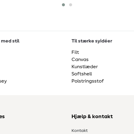
 med stil
Til stærke syidéer
Filt
Canvas
Kunstlæder
Softshell
sey
Polstringsstof
es
Hjælp & kontakt
Kontakt