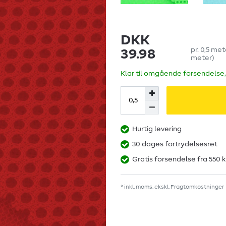
DKK
pr.
0,5
met
39.98
meter
)
Klar til omgående forsendelse,
Hurtig levering
30 dages fortrydelsesret
Gratis forsendelse fra 550 k
* inkl. moms. ekskl.
Fragtomkostninger