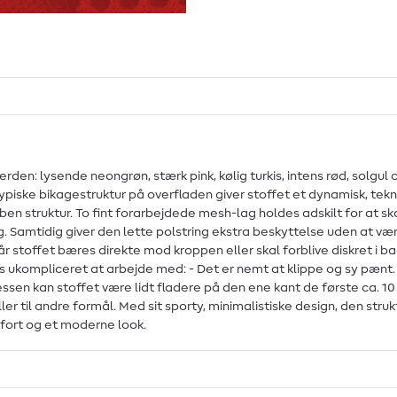
syverden: lysende neongrøn, stærk pink, kølig turkis, intens rød, sol
iske bikagestruktur på overfladen giver stoffet et dynamisk, tekni
en struktur. To fint forarbejdede mesh-lag holdes adskilt for at skab
 Samtidig giver den lette polstring ekstra beskyttelse uden at være 
 når stoffet bæres direkte mod kroppen eller skal forblive diskret 
s ukompliceret at arbejde med: - Det er nemt at klippe og sy pænt. -
sen kan stoffet være lidt fladere på den ene kant de første ca. 1
eller til andre formål. Med sit sporty, minimalistiske design, den str
mfort og et moderne look.