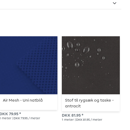
Air Mesh - Uni natblå
Stof til rygsæk og taske -
S
antracit
c
DKK 79.95 *
DKK 81.95 *
DK
1
meter
| DKK 79.95 / meter
1
meter
| DKK 81.95 / meter
1
me