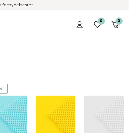
 fortrydelsesret
0
0
ver