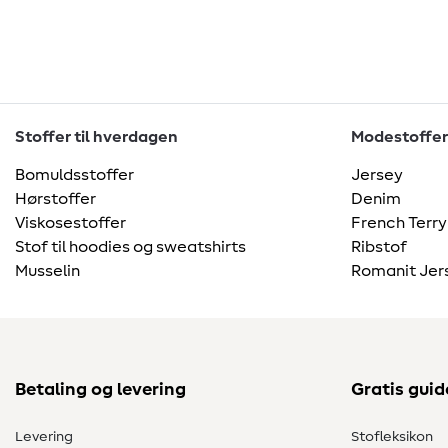
Stoffer til hverdagen
Modestoffer
Bomuldsstoffer
Jersey
Hørstoffer
Denim
Viskosestoffer
French Terry
Stof til hoodies og sweatshirts
Ribstof
Musselin
Romanit Jer
Betaling og levering
Gratis guid
Levering
Stofleksikon