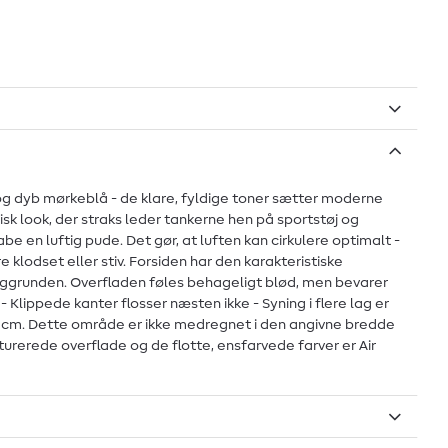
gul og dyb mørkeblå - de klare, fyldige toner sætter moderne
sk look, der straks leder tankerne hen på sportstøj og
e en luftig pude. Det gør, at luften kan cirkulere optimalt -
klodset eller stiv. Forsiden har den karakteristiske
i baggrunden. Overfladen føles behageligt blød, men bevarer
 Klippede kanter flosser næsten ikke - Syning i flere lag er
0 cm. Dette område er ikke medregnet i den angivne bredde
ukturerede overflade og de flotte, ensfarvede farver er Air