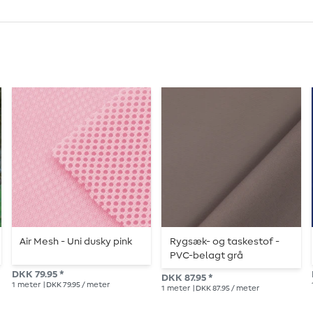
Air Mesh - Uni dusky pink
Rygsæk- og taskestof -
PVC-belagt grå
DKK 79.95 *
DKK 87.95 *
1
meter
| DKK 79.95 / meter
1
meter
| DKK 87.95 / meter