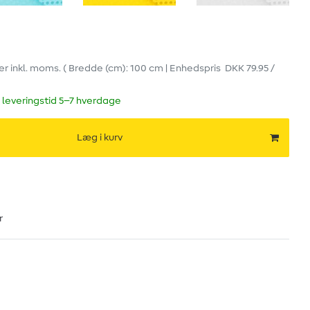
er
inkl. moms.
( Bredde (cm): 100 cm | Enhedspris
DKK 79.95 /
 leveringstid 5–7 hverdage
Læg i kurv
r