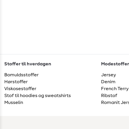
Stoffer til hverdagen
Modestoffer
Bomuldsstoffer
Jersey
Hørstoffer
Denim
Viskosestoffer
French Terry
Stof til hoodies og sweatshirts
Ribstof
Musselin
Romanit Jer