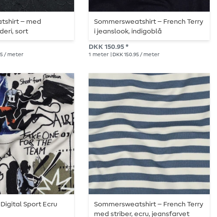
atshirt – med
Sommersweatshirt – French Terry
eri, sort
i jeanslook, indigoblå
DKK 150.95 *
95 / meter
1
meter
| DKK 150.95 / meter
Digital Sport Ecru
Sommersweatshirt – French Terry
med striber, ecru, jeansfarvet