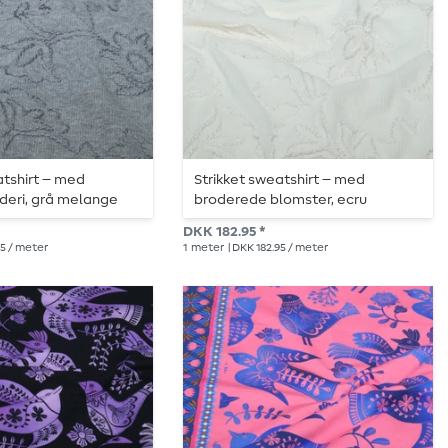
atshirt – med
Strikket sweatshirt – med
deri, grå melange
broderede blomster, ecru
DKK 182.95 *
95 / meter
1
meter
| DKK 182.95 / meter