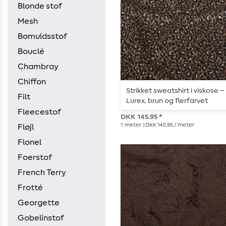
Blonde stof
Mesh
Bomuldsstof
Bouclé
Chambray
Chiffon
Strikket sweatshirt i viskose 
Filt
Lurex, brun og flerfarvet
Fleecestof
DKK 145.95 *
1
meter
| DKK 145.95 / meter
Fløjl
Flonel
Foerstof
French Terry
Frotté
Georgette
Gobelinstof