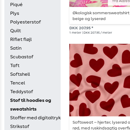
fra Albst
Piqué
Økologisk sommersweatshirt
Plys
beige og lyserød
Polyesterstof
DKK 207.95 *
Quilt
1
meter
| DKK 207.95 / meter
Riflet fløjl
Satin
Scubastof
Taft
Softshell
Tencel
Teddystof
Stof til hoodies og
sweatshirts
Stoffer med digitaltryk
Softsweat – hjerter, lyserød 
Strikstof
rød, med ruskindsagtig overf