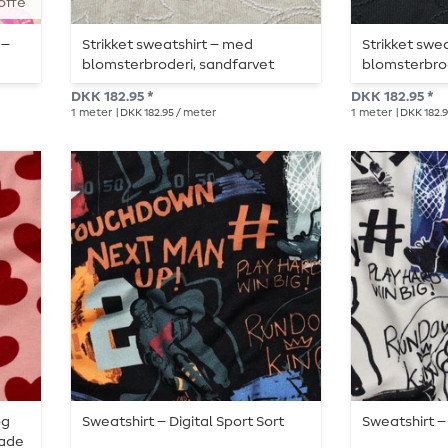
offe
 –
Strikket sweatshirt – med
Strikket swe
blomsterbroderi, sandfarvet
blomsterbrod
DKK 182.95 *
DKK 182.95 *
1
meter
| DKK 182.95 / meter
1
meter
| DKK 182.
og
Sweatshirt – Digital Sport Sort
Sweatshirt – 
lade