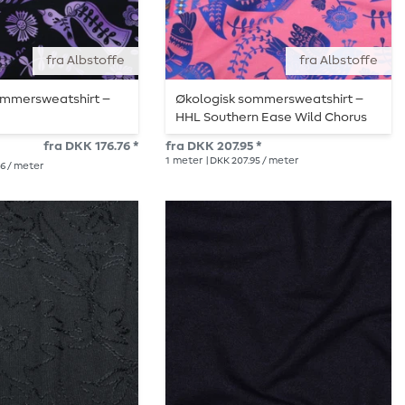
fra Albstoffe
fra Albstoffe
ommersweatshirt –
Økologisk sommersweatshirt –
HHL Southern Ease Wild Chorus
lyserød og blå
fra DKK 176.76 *
fra DKK 207.95 *
1
meter
| DKK 207.95 / meter
76 / meter