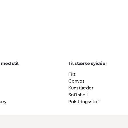
 med stil
Til stærke syidéer
Filt
Canvas
Kunstlæder
Softshell
sey
Polstringsstof