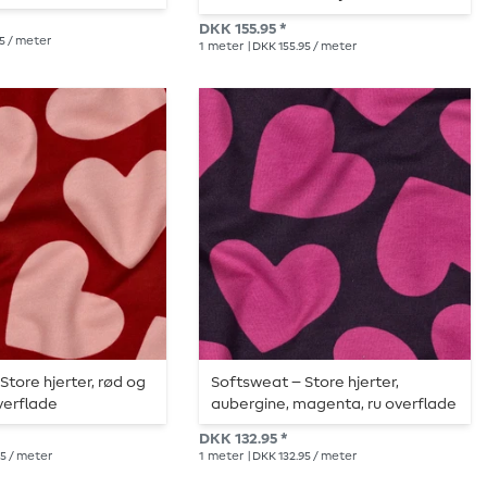
garn
DKK 155.95 *
95 / meter
1
meter
| DKK 155.95 / meter
Store hjerter, rød og
Softsweat – Store hjerter,
overflade
aubergine, magenta, ru overflade
DKK 132.95 *
95 / meter
1
meter
| DKK 132.95 / meter