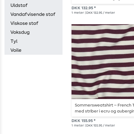
Uldstof
DKK 132.95 *
1
meter
| DKK 132.95 / meter
Vandafvisende stof
Viskose stof
Voksdug
Tyl
Voile
Sommersweatshirt – French T
med striber i ecru og aubergi
garnfarvet
DKK 155.95 *
1
meter
| DKK 155.95 / meter