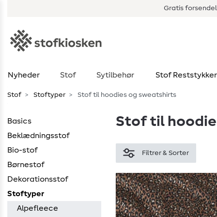
Gratis forsendel
Nyheder
Stof
Sytilbehør
Stof Reststykker
Stof
Stoftyper
Stof til hoodies og sweatshirts
Stof til hoodi
Basics
Beklædningsstof
Bio-stof
Filtrer & Sorter
Børnestof
Dekorationsstof
Stoftyper
Alpefleece