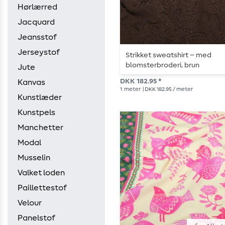
Hørlærred
Jacquard
Jeansstof
Jerseystof
Strikket sweatshirt – med
blomsterbroderi, brun
Jute
DKK 182.95 *
Kanvas
1
meter
| DKK 182.95 / meter
Kunstlæder
Kunstpels
Manchetter
Modal
Musselin
Valket loden
Paillettestof
Velour
Panelstof