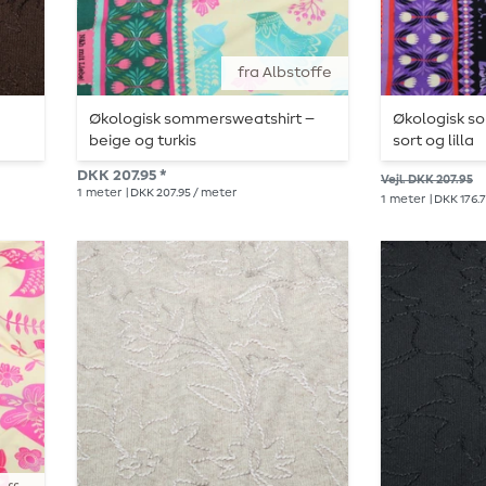
fra Albstoffe
Økologisk sommersweatshirt –
Økologisk s
beige og turkis
sort og lilla
DKK 207.95 *
Vejl. DKK 207.95
1
meter
| DKK 207.95 / meter
1
meter
| DKK 176.