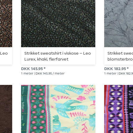
– Leo
Strikket sweatshirt i viskose – Leo
Strikket swe
Lurex, khaki, flerfarvet
blomsterbro
DKK 145.95 *
DKK 182.95 *
1
meter
| DKK 145.95 / meter
1
meter
| DKK 182.