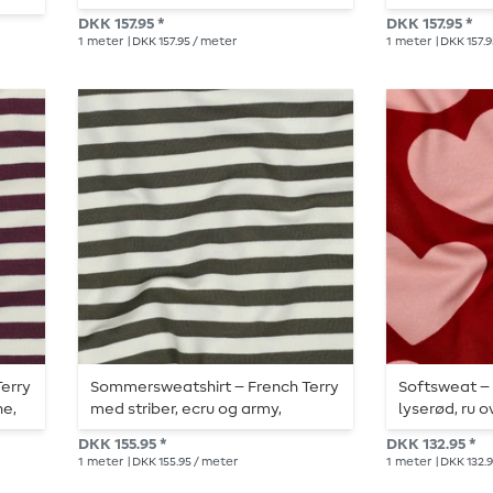
DKK 157.95 *
DKK 157.95 *
1
meter
| DKK 157.95 / meter
1
meter
| DKK 157.
erry
Sommersweatshirt – French Terry
Softsweat – 
ne,
med striber, ecru og army,
lyserød, ru 
garnfarvet
DKK 155.95 *
DKK 132.95 *
1
meter
| DKK 155.95 / meter
1
meter
| DKK 132.