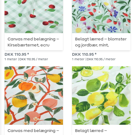
Canvas med belægning –
Belagt lærred – blomster
Kirsebærternet, ecru
og jordbær, mint,
flerfarvet
DKK 110.95 *
DKK 110.95 *
1
meter
| DKK 110.95 / meter
1
meter
| DKK 110.95 / meter
Canvas med belægning –
Belagt lærred –