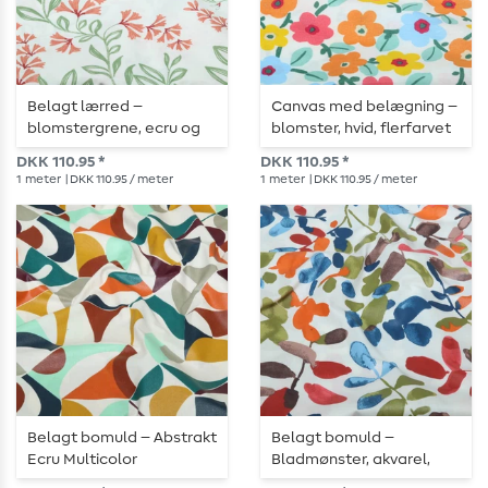
Belagt lærred –
Canvas med belægning –
blomstergrene, ecru og
blomster, hvid, flerfarvet
terrakotta
DKK 110.95 *
DKK 110.95 *
1
meter
| DKK 110.95 / meter
1
meter
| DKK 110.95 / meter
Belagt bomuld – Abstrakt
Belagt bomuld –
Ecru Multicolor
Bladmønster, akvarel,
ecru, flerfarvet