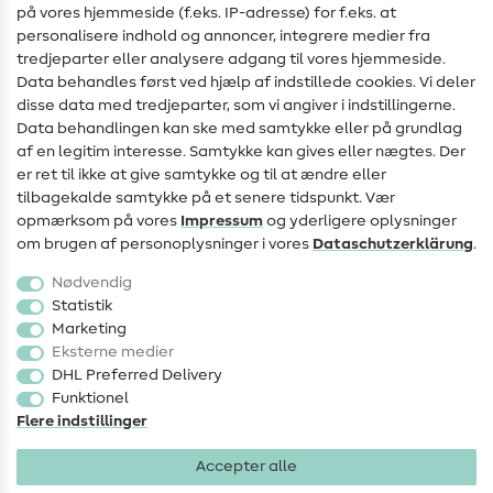
Hjælp & kontakt
på vores hjemmeside (f.eks. IP-adresse) for f.eks. at
personalisere indhold og annoncer, integrere medier fra
Kontakt
tredjeparter eller analysere adgang til vores hjemmeside.
Data behandles først ved hjælp af indstillede cookies. Vi deler
Information om ændring af operatør
disse data med tredjeparter, som vi angiver i indstillingerne.
Data behandlingen kan ske med samtykke eller på grundlag
FAQ
af en legitim interesse. Samtykke kan gives eller nægtes. Der
Fortrydelsesret
er ret til ikke at give samtykke og til at ændre eller
tilbagekalde samtykke på et senere tidspunkt. Vær
Populært
opmærksom på vores
Impressum
og yderligere oplysninger
om brugen af personoplysninger i vores
Data­schutz­erklärung
.
Stoffer
Nødvendig
Sytilbehør
Statistik
Marketing
Udsalg
Eksterne medier
DHL Preferred Delivery
Funktionel
Flere indstillinger
Accepter alle
Impressum
Databeskyttelse
AGB