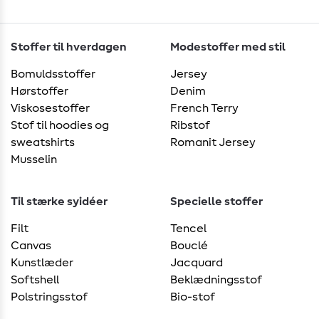
Stoffer til hverdagen
Modestoffer med stil
Bomuldsstoffer
Jersey
Hørstoffer
Denim
Viskosestoffer
French Terry
Stof til hoodies og
Ribstof
sweatshirts
Romanit Jersey
Musselin
Til stærke syidéer
Specielle stoffer
Filt
Tencel
Canvas
Bouclé
Kunstlæder
Jacquard
Softshell
Beklædningsstof
Polstringsstof
Bio-stof