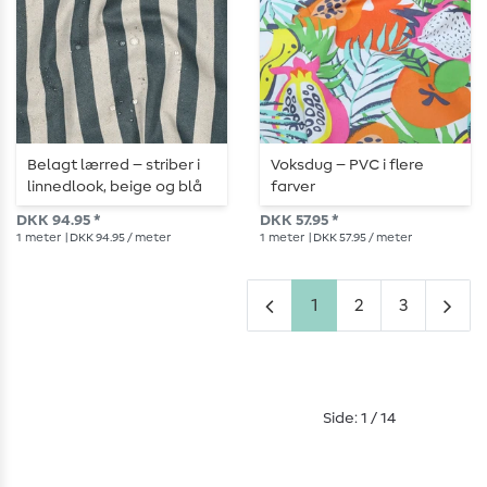
Belagt lærred – striber i
Voksdug – PVC i flere
linnedlook, beige og blå
farver
DKK 94.95 *
DKK 57.95 *
1
meter
| DKK 94.95 / meter
1
meter
| DKK 57.95 / meter
1
2
3
Side: 1 / 14