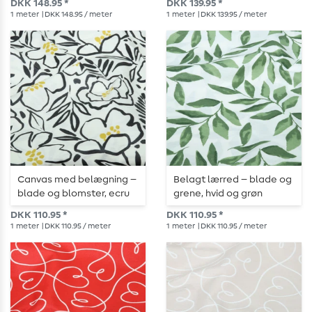
DKK 148.95 *
DKK 139.95 *
1
meter
| DKK 148.95 / meter
1
meter
| DKK 139.95 / meter
Canvas med belægning –
Belagt lærred – blade og
blade og blomster, ecru
grene, hvid og grøn
og sort
DKK 110.95 *
DKK 110.95 *
1
meter
| DKK 110.95 / meter
1
meter
| DKK 110.95 / meter