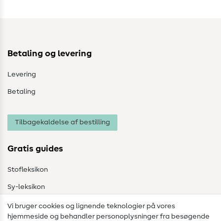
Betaling og levering
Levering
Betaling
Tilbagekaldelse af bestilling
Gratis guides
Stofleksikon
Sy-leksikon
Syvejledninger
Vi bruger cookies og lignende teknologier på vores
hjemmeside og behandler personoplysninger fra besøgende