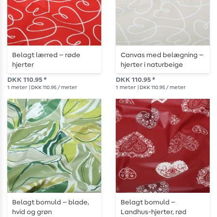
Belagt lærred – røde
Canvas med belægning –
hjerter
hjerter i naturbeige
DKK 110.95 *
DKK 110.95 *
1
meter
| DKK 110.95 / meter
1
meter
| DKK 110.95 / meter
Belagt bomuld – blade,
Belagt bomuld –
hvid og grøn
Landhus-hjerter, rød