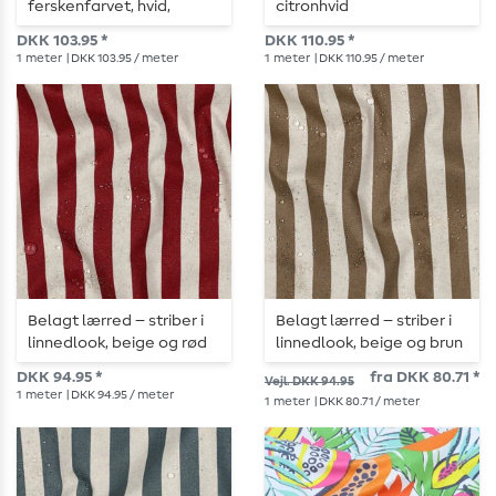
ferskenfarvet, hvid,
citronhvid
flerfarvet
DKK 103.95 *
DKK 110.95 *
1
meter
| DKK 103.95 / meter
1
meter
| DKK 110.95 / meter
Belagt lærred – striber i
Belagt lærred – striber i
linnedlook, beige og rød
linnedlook, beige og brun
DKK 94.95 *
fra DKK 80.71 *
Vejl. DKK 94.95
1
meter
| DKK 94.95 / meter
1
meter
| DKK 80.71 / meter