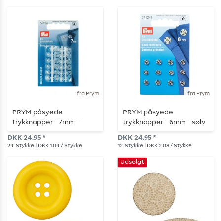
fra Prym
fra Prym
PRYM påsyede
PRYM påsyede
trykknapper - 7mm -
trykknapper - 6mm - sølv
gennemsigtig - 24 stk.
- 12 stk.
DKK 24.95 *
DKK 24.95 *
24
Stykke
| DKK 1.04 / Stykke
12
Stykke
| DKK 2.08 / Stykke
Udsolgt