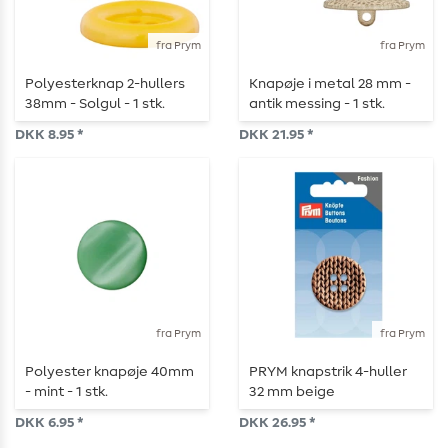
fra Prym
fra Prym
Polyesterknap 2-hullers
Knapøje i metal 28 mm -
38mm - Solgul - 1 stk.
antik messing - 1 stk.
DKK 8.95 *
DKK 21.95 *
fra Prym
fra Prym
Polyester knapøje 40mm
PRYM knapstrik 4-huller
- mint - 1 stk.
32 mm beige
DKK 6.95 *
DKK 26.95 *