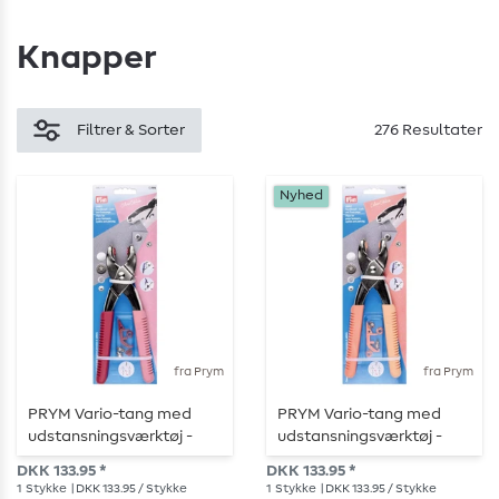
Knapper
Filtrer & Sorter
276 Resultater
Nyhed
fra Prym
fra Prym
PRYM Vario-tang med
PRYM Vario-tang med
udstansningsværktøj -
udstansningsværktøj -
bær
abrikos
DKK 133.95 *
DKK 133.95 *
1
Stykke
| DKK 133.95 / Stykke
1
Stykke
| DKK 133.95 / Stykke