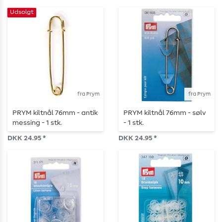
Udsolgt
fra Prym
fra Prym
PRYM kiltnål 76mm - antik
PRYM kiltnål 76mm - sølv
messing - 1 stk.
- 1 stk.
DKK 24.95 *
DKK 24.95 *