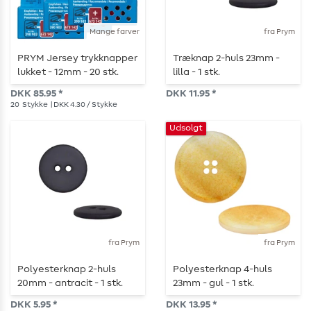
Mange farver
fra Prym
PRYM Jersey trykknapper
Træknap 2-huls 23mm -
lukket - 12mm - 20 stk.
lilla - 1 stk.
DKK 85.95 *
DKK 11.95 *
20
Stykke
| DKK 4.30 / Stykke
Udsolgt
fra Prym
fra Prym
Polyesterknap 2-huls
Polyesterknap 4-huls
20mm - antracit - 1 stk.
23mm - gul - 1 stk.
DKK 5.95 *
DKK 13.95 *