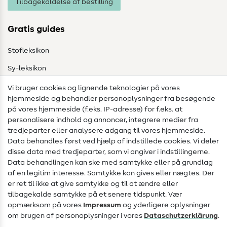
Tilbagekaldelse af bestilling
Gratis guides
Stofleksikon
Sy-leksikon
Syvejledninger
Vi bruger cookies og lignende teknologier på vores
hjemmeside og behandler personoplysninger fra besøgende
Hjælp & kontakt
på vores hjemmeside (f.eks. IP-adresse) for f.eks. at
personalisere indhold og annoncer, integrere medier fra
Kontakt
tredjeparter eller analysere adgang til vores hjemmeside.
Data behandles først ved hjælp af indstillede cookies. Vi deler
Information om ændring af operatør
disse data med tredjeparter, som vi angiver i indstillingerne.
Data behandlingen kan ske med samtykke eller på grundlag
FAQ
af en legitim interesse. Samtykke kan gives eller nægtes. Der
Fortrydelsesret
er ret til ikke at give samtykke og til at ændre eller
tilbagekalde samtykke på et senere tidspunkt. Vær
Populært
opmærksom på vores
Impressum
og yderligere oplysninger
om brugen af personoplysninger i vores
Data­schutz­erklärung
.
Stoffer