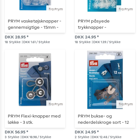
fra Prym
fra Prym
PRYM vasketøjsknapper -
PRYM påsyede
gennemsigtige - 15mm -
trykknapper -
18 stk.
gennemsigtig - 10 mm -
DKK 28.95 *
DKK 24.95 *
18 stk.
18
Stykke
| DKK 1.61 / Stykke
18
Stykke
| DKK 1.39 / Stykke
fra Prym
fra Prym
PRYM Flexi-knapper med
PRYM bukse- og
løkke - 3 stk.
nederdelskroge sort - 12
mm - 2 stk.
DKK 56.95 *
DKK 24.95 *
3
Stykke
| DKK 18.98 / Stykke
2
Stykke
| DKK 12.48 / Stykke