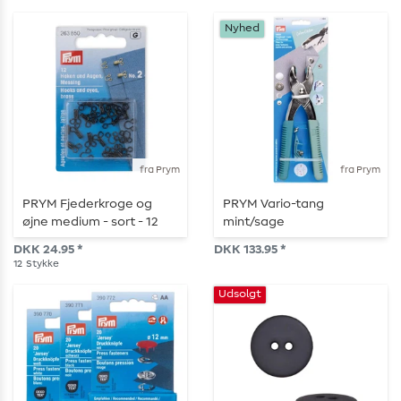
Nyhed
fra Prym
fra Prym
PRYM Fjederkroge og
PRYM Vario-tang
øjne medium - sort - 12
mint/sage
stk.
DKK 24.95 *
DKK 133.95 *
12
Stykke
Udsolgt