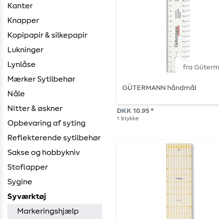
Kanter
Knapper
Kopipapir & silkepapir
Lukninger
Lynlåse
fra Güter
Mærker Sytilbehør
GÜTERMANN håndmål
Nåle
Nitter & øskner
DKK 10.95 *
1
Stykke
Opbevaring af syting
Reflekterende sytilbehør
Sakse og hobbykniv
Stoflapper
Sygine
Syværktøj
Markeringshjælp