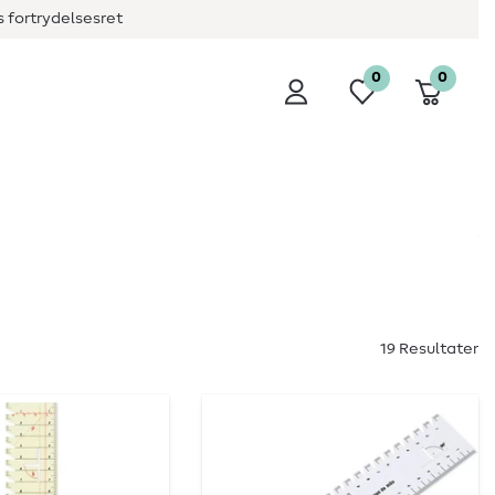
 fortrydelsesret
0
0
19 Resultater