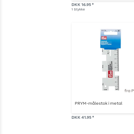
DKK 16.95 *
1
Stykke
fra 
PRYM-målestok i metal
DKK 41.95 *