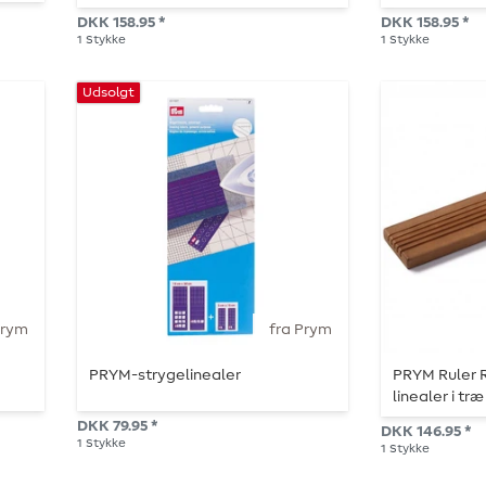
DKK 158.95 *
DKK 158.95 *
1
Stykke
1
Stykke
Udsolgt
Prym
fra Prym
PRYM-strygelinealer
PRYM Ruler R
linealer i træ
DKK 79.95 *
DKK 146.95 *
1
Stykke
1
Stykke