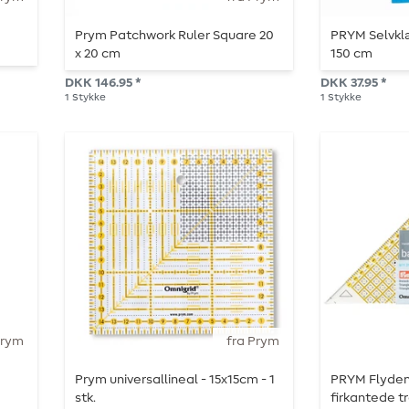
Prym Patchwork Ruler Square 20
PRYM Selvk
x 20 cm
150 cm
DKK 146.95 *
DKK 37.95 *
1
Stykke
1
Stykke
Prym
fra Prym
Prym universallineal - 15x15cm - 1
PRYM Flyden
stk.
firkantede t