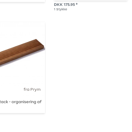
DKK 175.95 *
1
Stykke
fra Prym
ack - organisering af