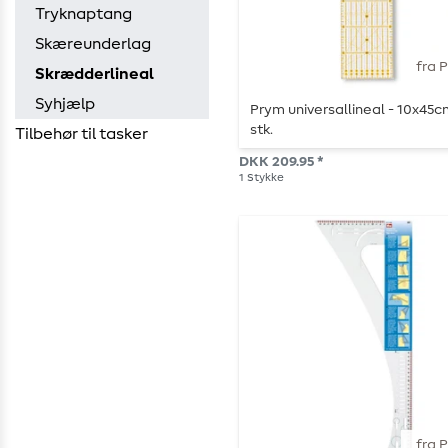
Tryknaptang
Skæreunderlag
fra 
Skrædderlineal
Syhjælp
Prym universallineal - 10x45cm
stk.
Tilbehør til tasker
DKK 209.95 *
1
Stykke
fra 