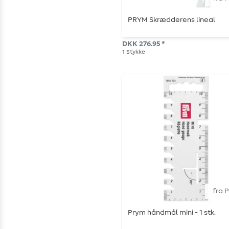
PRYM Skrædderens lineal
DKK 276.95 *
1
Stykke
fra 
Prym håndmål mini - 1 stk.