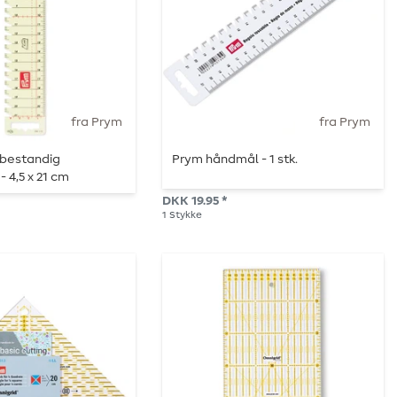
fra Prym
fra Prym
bestandig
Prym håndmål - 1 stk.
 4,5 x 21 cm
DKK 19.95 *
1
Stykke