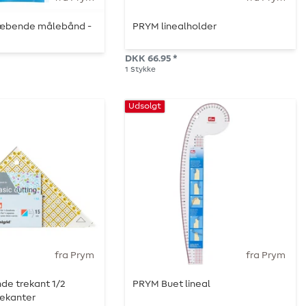
læbende målebånd -
PRYM linealholder
DKK 66.95 *
1
Stykke
Udsolgt
fra Prym
fra Prym
de trekant 1/2
PRYM Buet lineal
rekanter