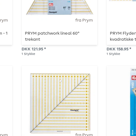
Prym
fra Prym
 - 1
PRYM patchwork lineal 60°
PRYM Flyden
trekant
kvadratiske 
DKK 121.95 *
DKK 158.95 *
1
Stykke
1
Stykke
Prym
fra Prym