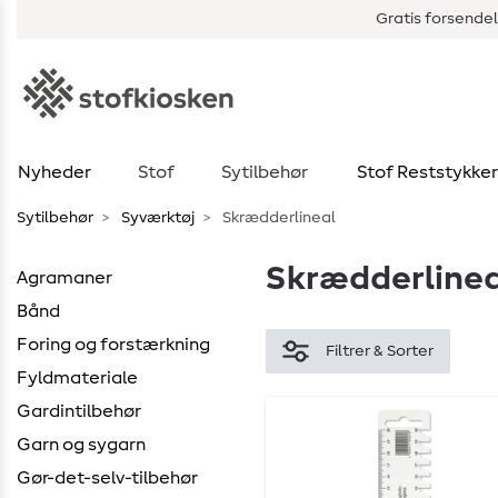
Gratis forsendel
Nyheder
Stof
Sytilbehør
Stof Reststykker
Sytilbehør
Syværktøj
Skrædderlineal
Skrædderlinea
Agramaner
Bånd
Foring og forstærkning
Filtrer & Sorter
Fyldmateriale
Gardintilbehør
Garn og sygarn
Gør-det-selv-tilbehør