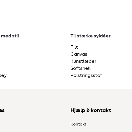
 med stil
Til stærke syidéer
Filt
Canvas
Kunstlæder
Softshell
sey
Polstringsstof
es
Hjælp & kontakt
Kontakt