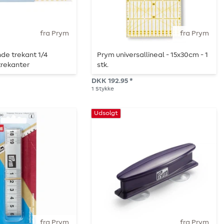
fra Prym
fra Prym
de trekant 1/4
Prym universallineal - 15x30cm - 1
trekanter
stk.
DKK 192.95 *
1
Stykke
Udsolgt
fra Prym
fra Prym