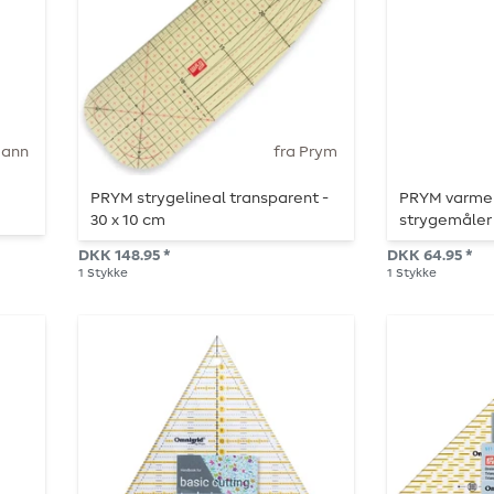
mann
fra Prym
PRYM strygelineal transparent -
PRYM varme
30 x 10 cm
strygemåler -
DKK 148.95 *
DKK 64.95 *
1
Stykke
1
Stykke