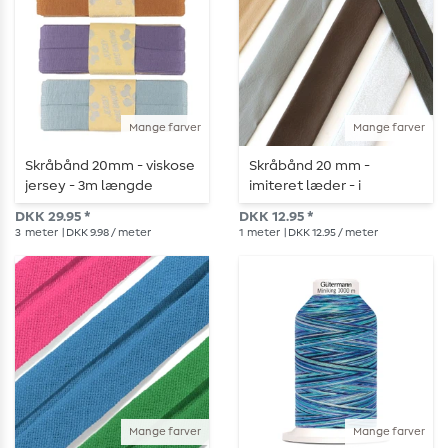
Mange farver
Mange farver
Skråbånd 20mm - viskose
Skråbånd 20 mm -
jersey - 3m længde
imiteret læder - i
metermål
DKK 29.95 *
DKK 12.95 *
3
meter
| DKK 9.98 / meter
1
meter
| DKK 12.95 / meter
Mange farver
Mange farver