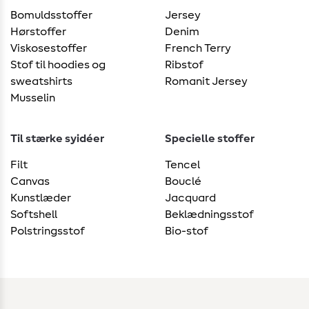
Bomuldsstoffer
Jersey
Hørstoffer
Denim
Viskosestoffer
French Terry
Stof til hoodies og
Ribstof
sweatshirts
Romanit Jersey
Musselin
Til stærke syidéer
Specielle stoffer
Filt
Tencel
Canvas
Bouclé
Kunstlæder
Jacquard
Softshell
Beklædningsstof
Polstringsstof
Bio-stof