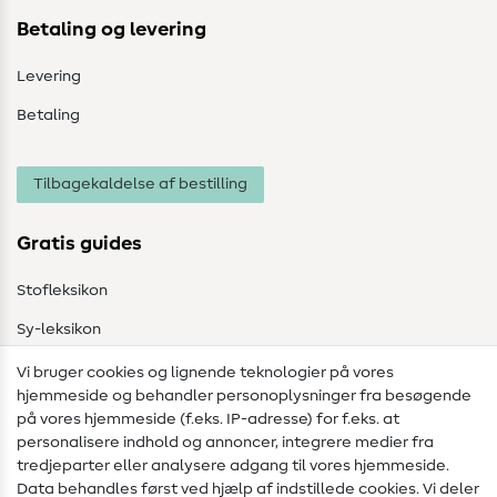
Betaling og levering
Levering
Betaling
Tilbagekaldelse af bestilling
Gratis guides
Stofleksikon
Sy-leksikon
Syvejledninger
Vi bruger cookies og lignende teknologier på vores
hjemmeside og behandler personoplysninger fra besøgende
Hjælp & kontakt
på vores hjemmeside (f.eks. IP-adresse) for f.eks. at
personalisere indhold og annoncer, integrere medier fra
Kontakt
tredjeparter eller analysere adgang til vores hjemmeside.
Data behandles først ved hjælp af indstillede cookies. Vi deler