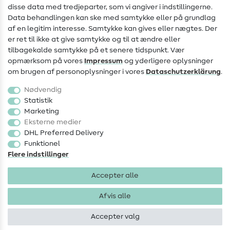
Information om ændring af operatør
disse data med tredjeparter, som vi angiver i indstillingerne.
Data behandlingen kan ske med samtykke eller på grundlag
FAQ
af en legitim interesse. Samtykke kan gives eller nægtes. Der
Fortrydelsesret
er ret til ikke at give samtykke og til at ændre eller
tilbagekalde samtykke på et senere tidspunkt. Vær
Populært
opmærksom på vores
Impressum
og yderligere oplysninger
om brugen af personoplysninger i vores
Data­schutz­erklärung
.
Stoffer
Nødvendig
Sytilbehør
Statistik
Marketing
Udsalg
Eksterne medier
DHL Preferred Delivery
Funktionel
Flere indstillinger
Accepter alle
Impressum
Databeskyttelse
AGB
Fortrydelsesret
Afvis alle
Accepter valg
Ophavsret 2026 SewIY GmbH