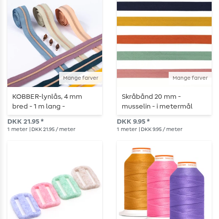
Mange farver
Mange farver
KOBBER-lynlås, 4 mm
Skråbånd 20 mm -
bred - 1 m lang -
musselin - i metermål
metalliseret
DKK 21.95 *
DKK 9.95 *
1
meter
| DKK 21.95 / meter
1
meter
| DKK 9.95 / meter