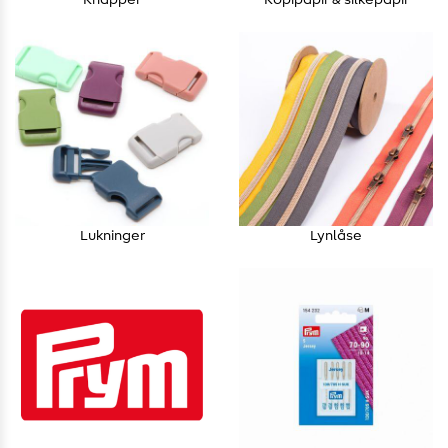
Knapper
Kopipapir & silkepapir
Lukninger
Lynlåse