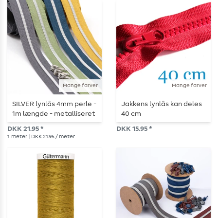
Mange farver
Mange farver
SILVER lynlås 4mm perle -
Jakkens lynlås kan deles
1m længde - metalliseret
40 cm
DKK 21.95 *
DKK 15.95 *
1
meter
| DKK 21.95 / meter