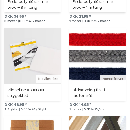
Endeløs lynlås, 4 mm
Endeløs lynlås, 4 mm
bred – 3 m lang
bred – 1 m lang
DKK 34.95 *
DKK 21.95 *
3
meter
| DKK 11.65 / meter
1
meter
| DKK 21.95 / meter
fra Vlieseline
Mange farver
Vlieseline IRON ON -
Uldvævning fin - i
strygeklud
metermål
DKK 48.95 *
DKK 14.95 *
2
Stykke
| DKK 24.48 / Stykke
1
meter
| DKK 14.95 / meter