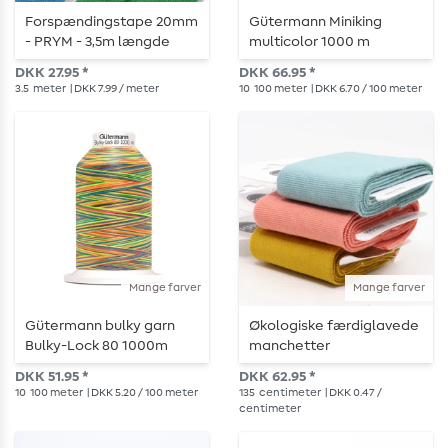
Forspændingstape 20mm
Gütermann Miniking
- PRYM - 3,5m længde
multicolor 1000 m
DKK 27.95 *
DKK 66.95 *
3.5
meter
| DKK 7.99 / meter
10
100 meter
| DKK 6.70 / 100 meter
Mange farver
Mange farver
Gütermann bulky garn
Økologiske færdiglavede
Bulky-Lock 80 1000m
manchetter
flerfarvet
DKK 51.95 *
DKK 62.95 *
10
100 meter
| DKK 5.20 / 100 meter
135
centimeter
| DKK 0.47 /
centimeter