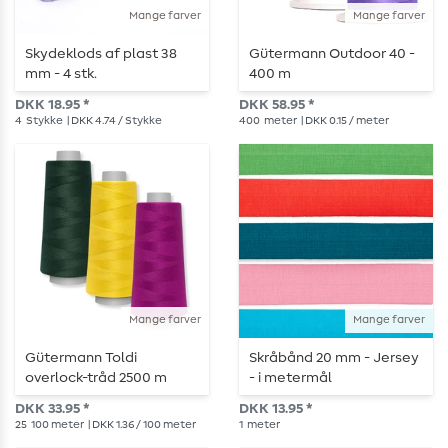
Mange farver
Mange farver
Skydeklods af plast 38
Gütermann Outdoor 40 -
mm - 4 stk.
400 m
DKK 18.95 *
DKK 58.95 *
4
Stykke
| DKK 4.74 / Stykke
400
meter
| DKK 0.15 / meter
Mange farver
Mange farver
Gütermann Toldi
Skråbånd 20 mm - Jersey
overlock-tråd 2500 m
- i metermål
DKK 33.95 *
DKK 13.95 *
25
100 meter
| DKK 1.36 / 100 meter
1
meter