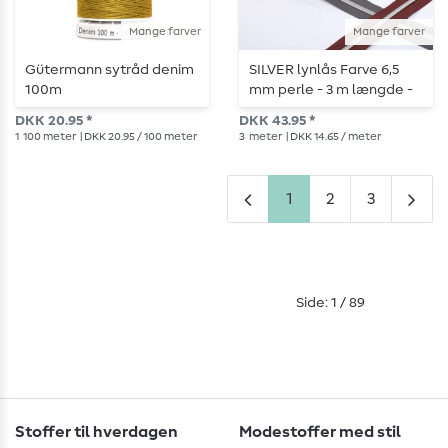
Mange farver
Mange farver
Gütermann sytråd denim
SILVER lynlås Farve 6,5
100m
mm perle - 3 m længde -
metalliseret
DKK 20.95 *
DKK 43.95 *
1
100 meter
| DKK 20.95 / 100 meter
3
meter
| DKK 14.65 / meter
1
2
3
Side: 1 / 89
Stoffer til hverdagen
Modestoffer med stil