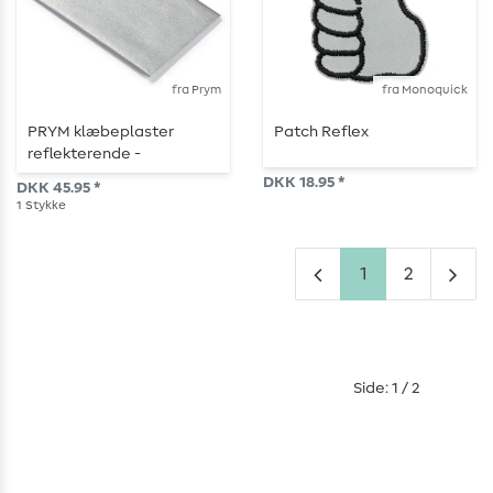
fra Prym
fra Monoquick
PRYM klæbeplaster
Patch Reflex
reflekterende -
strygefast - 10 x 18 cm -
DKK 18.95 *
DKK 45.95 *
sølvfarvet
1
Stykke
1
2
Side: 1 / 2