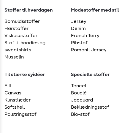
Stoffer til hverdagen
Modestoffer med stil
Bomuldsstoffer
Jersey
Hørstoffer
Denim
Viskosestoffer
French Terry
Stof til hoodies og
Ribstof
sweatshirts
Romanit Jersey
Musselin
Til stærke syidéer
Specielle stoffer
Filt
Tencel
Canvas
Bouclé
Kunstlæder
Jacquard
Softshell
Beklædningsstof
Polstringsstof
Bio-stof