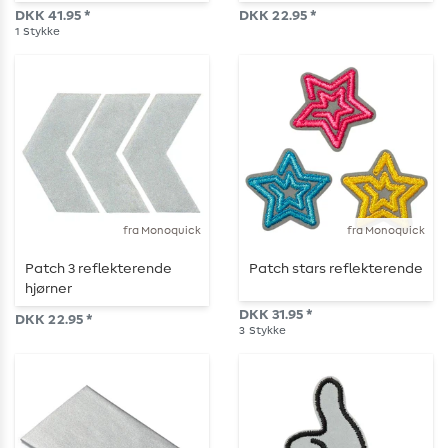
neongul
DKK 41.95 *
DKK 22.95 *
1
Stykke
fra Monoquick
fra Monoquick
Patch 3 reflekterende
Patch stars reflekterende
hjørner
DKK 31.95 *
DKK 22.95 *
3
Stykke