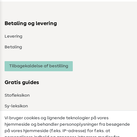
Betaling og levering
Levering
Betaling
Tilbagekaldelse af bestilling
Gratis guides
Stofleksikon
Sy-leksikon
Syvejledninger
Vi bruger cookies og lignende teknologier på vores
hjemmeside og behandler personoplysninger fra besøgende
Hjælp & kontakt
på vores hjemmeside (f.eks. IP-adresse) for f.eks. at