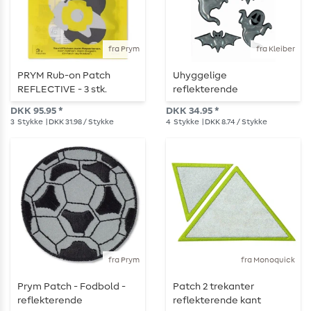
fra Prym
fra Kleiber
PRYM Rub-on Patch
Uhyggelige
REFLECTIVE - 3 stk.
reflekterende
klistermærker - 4 stk -
DKK 95.95 *
DKK 34.95 *
sølv
3
Stykke
| DKK 31.98 / Stykke
4
Stykke
| DKK 8.74 / Stykke
fra Prym
fra Monoquick
Prym Patch - Fodbold -
Patch 2 trekanter
reflekterende
reflekterende kant