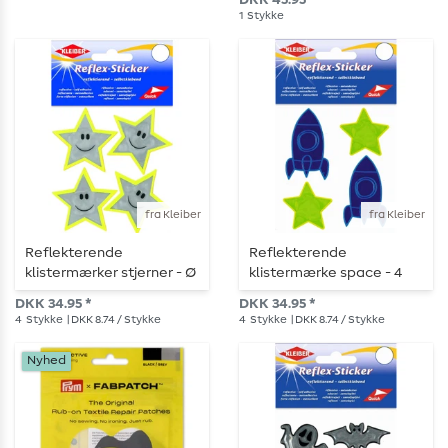
DKK 45.95 *
sort
1
Stykke
fra Kleiber
fra Kleiber
Reflekterende
Reflekterende
klistermærker stjerner - Ø
klistermærke space - 4
5 cm - 4 stk.
stk - blå/gul
DKK 34.95 *
DKK 34.95 *
4
Stykke
| DKK 8.74 / Stykke
4
Stykke
| DKK 8.74 / Stykke
Nyhed