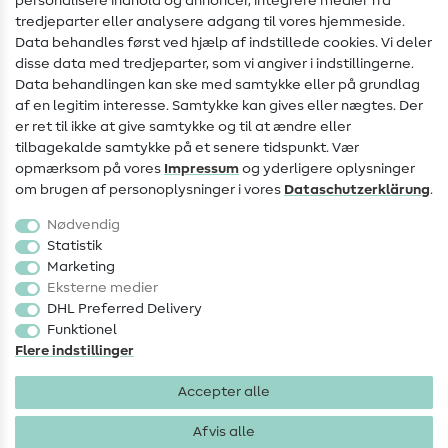
personalisere indhold og annoncer, integrere medier fra
Kontakt
tredjeparter eller analysere adgang til vores hjemmeside.
Data behandles først ved hjælp af indstillede cookies. Vi deler
Information om ændring af operatør
disse data med tredjeparter, som vi angiver i indstillingerne.
Data behandlingen kan ske med samtykke eller på grundlag
FAQ
af en legitim interesse. Samtykke kan gives eller nægtes. Der
Fortrydelsesret
er ret til ikke at give samtykke og til at ændre eller
tilbagekalde samtykke på et senere tidspunkt. Vær
Populært
opmærksom på vores
Impressum
og yderligere oplysninger
om brugen af personoplysninger i vores
Data­schutz­erklärung
.
Stoffer
Nødvendig
Sytilbehør
Statistik
Marketing
Udsalg
Eksterne medier
DHL Preferred Delivery
Funktionel
Flere indstillinger
Accepter alle
Impressum
Databeskyttelse
AGB
Fortrydelsesret
Afvis alle