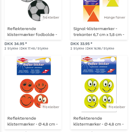
fra Kleiber
Mange farver
Reflekterende
Signal-klistermærker -
klistermærker fodbolde -
trekanter 6,7 cm x 5,8 cm -
Ø 6,5 cm - 2 stk.
selvklæbende
DKK 34.95 *
DKK 33.95 *
2
Stykke
| DKK 17.48 / Stykke
2
Stykke
| DKK 16.98 / Stykke
fra Kleiber
fra Kleiber
Reflekterende
Reflekterende
klistermærker - Ø 4,8 cm -
klistermærker - Ø 4,8 cm -
4 stk - neonorange
4 stk - neongul