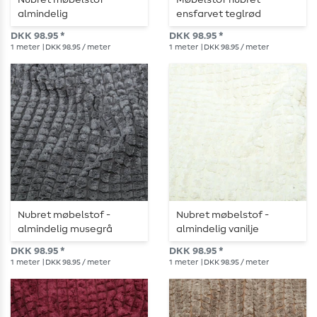
Nubret møbelstof -
Møbelstof nubret -
almindelig
ensfarvet teglrød
chokoladebrun
DKK 98.95 *
DKK 98.95 *
1
meter
| DKK 98.95 / meter
1
meter
| DKK 98.95 / meter
Nubret møbelstof -
Nubret møbelstof -
almindelig musegrå
almindelig vanilje
DKK 98.95 *
DKK 98.95 *
1
meter
| DKK 98.95 / meter
1
meter
| DKK 98.95 / meter