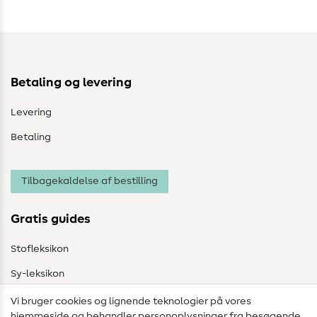
Betaling og levering
Levering
Betaling
Tilbagekaldelse af bestilling
Gratis guides
Stofleksikon
Sy-leksikon
Syvejledninger
Vi bruger cookies og lignende teknologier på vores
hjemmeside og behandler personoplysninger fra besøgende