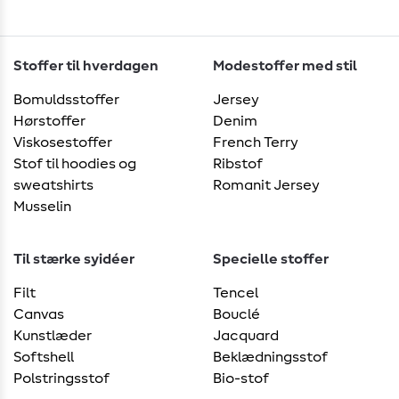
Stoffer til hverdagen
Modestoffer med stil
Bomuldsstoffer
Jersey
Hørstoffer
Denim
Viskosestoffer
French Terry
Stof til hoodies og
Ribstof
sweatshirts
Romanit Jersey
Musselin
Til stærke syidéer
Specielle stoffer
Filt
Tencel
Canvas
Bouclé
Kunstlæder
Jacquard
Softshell
Beklædningsstof
Polstringsstof
Bio-stof