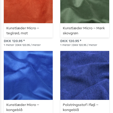
Kunstlæder Micro –
Kunstlæder Micro – Mørk
teglrød, mat
skovgrøn
DKK 120.95 *
DKK 120.95 *
1
meter
| DKK 120.95 / meter
1
meter
| DKK 120.95 / meter
Kunstlæder Micro –
Polstringsstof i fløjl –
kongeblå
kongeblå