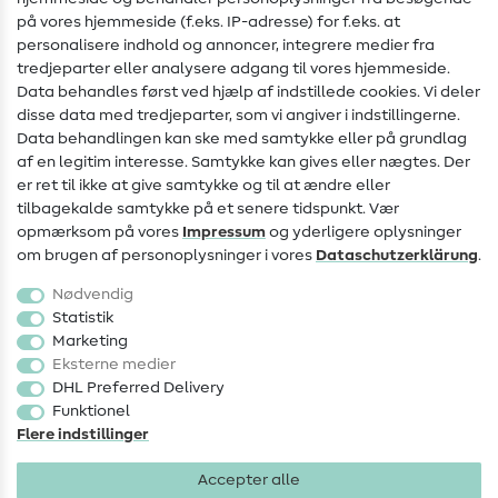
Hjælp & kontakt
på vores hjemmeside (f.eks. IP-adresse) for f.eks. at
personalisere indhold og annoncer, integrere medier fra
Kontakt
tredjeparter eller analysere adgang til vores hjemmeside.
Data behandles først ved hjælp af indstillede cookies. Vi deler
Information om ændring af operatør
disse data med tredjeparter, som vi angiver i indstillingerne.
Data behandlingen kan ske med samtykke eller på grundlag
FAQ
af en legitim interesse. Samtykke kan gives eller nægtes. Der
Fortrydelsesret
er ret til ikke at give samtykke og til at ændre eller
tilbagekalde samtykke på et senere tidspunkt. Vær
Populært
opmærksom på vores
Impressum
og yderligere oplysninger
om brugen af personoplysninger i vores
Data­schutz­erklärung
.
Stoffer
Nødvendig
Sytilbehør
Statistik
Marketing
Udsalg
Eksterne medier
DHL Preferred Delivery
Funktionel
Flere indstillinger
Accepter alle