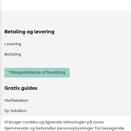
Betaling og levering
Levering
Betaling
Tilbagekaldelse af bestilling
Gratis guides
Stofleksikon
Sy-leksikon
Syvejledninger
Vi bruger cookies og lignende teknologier på vores
hjemmeside og behandler personoplysninger fra besøgende