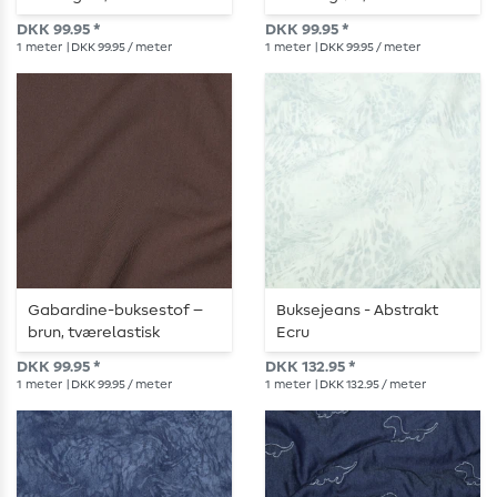
tværretelastisk
DKK 99.95 *
DKK 99.95 *
1
meter
| DKK 99.95 / meter
1
meter
| DKK 99.95 / meter
Gabardine-buksestof –
Buksejeans - Abstrakt
brun, tværelastisk
Ecru
DKK 99.95 *
DKK 132.95 *
1
meter
| DKK 99.95 / meter
1
meter
| DKK 132.95 / meter