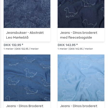
Jeansbukser - Abstrakt
Jeans - Dinos broderet
Leo Mørkeblå
med fleecebagside
mørkeblå
DKK 132.95 *
DKK 142.95 *
1
meter
| DKK 132.95 / meter
1
meter
| DKK 142.95 / meter
Jeans - Dinos Broderet
Jeans - Dinos broderet