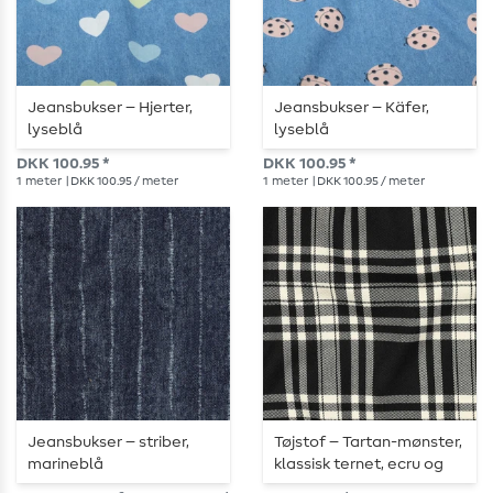
Jeansbukser – Hjerter,
Jeansbukser – Käfer,
lyseblå
lyseblå
DKK 100.95 *
DKK 100.95 *
1
meter
| DKK 100.95 / meter
1
meter
| DKK 100.95 / meter
Jeansbukser – striber,
Tøjstof – Tartan-mønster,
marineblå
klassisk ternet, ecru og
sort