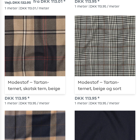
fra DKK 113.01 *
DKK 113.95 *
Vejl. DKK 132.95
1
meter
| DKK 113.95 / meter
1
meter
| DKK 113.01 / meter
Modestof – Tartan-
Modestof – Tartan-
ternet, skotsk tern, beige
ternet, beige og sort
og marineblå
DKK 113.95 *
DKK 113.95 *
1
meter
| DKK 113.95 / meter
1
meter
| DKK 113.95 / meter