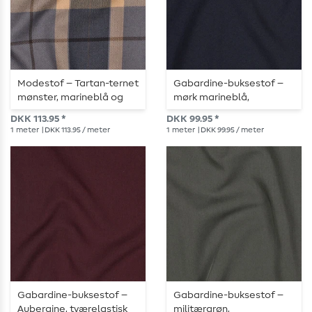
Modestof – Tartan-ternet
Gabardine-buksestof –
mønster, marineblå og
mørk marineblå,
kamel
tværretelastisk
DKK 113.95 *
DKK 99.95 *
1
meter
| DKK 113.95 / meter
1
meter
| DKK 99.95 / meter
Gabardine-buksestof –
Gabardine-buksestof –
Aubergine, tværelastisk
militærgrøn,