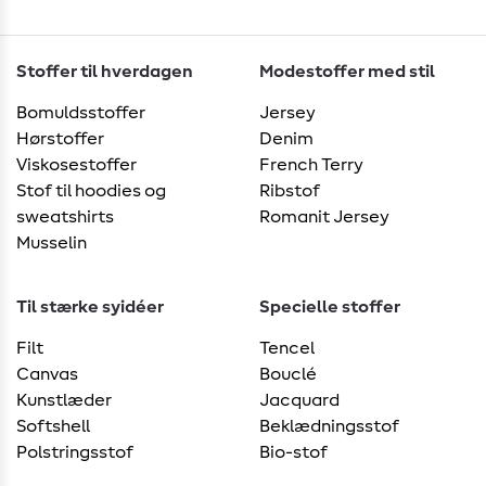
Stoffer til hverdagen
Modestoffer med stil
Bomuldsstoffer
Jersey
Hørstoffer
Denim
Viskosestoffer
French Terry
Stof til hoodies og
Ribstof
sweatshirts
Romanit Jersey
Musselin
Til stærke syidéer
Specielle stoffer
Filt
Tencel
Canvas
Bouclé
Kunstlæder
Jacquard
Softshell
Beklædningsstof
Polstringsstof
Bio-stof