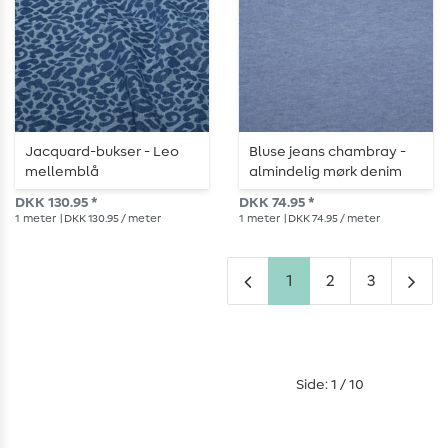
Jacquard-bukser - Leo
Bluse jeans chambray -
mellemblå
almindelig mørk denim
DKK 130.95 *
DKK 74.95 *
1
meter
| DKK 130.95 / meter
1
meter
| DKK 74.95 / meter
1
2
3
Side: 1 / 10