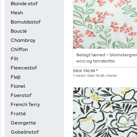
Blonde stof
Mesh
Bomuldsstof
Bouclé
Chambray
Chiffon
Belagt lærred – blomstergre
Filt
ecru og terrakotta
Fleecestof
DKK 110.95 *
1
meter
| DKK 110.95 / meter
Fløjl
Flonel
Foerstof
French Terry
Frotté
Georgette
Gobelinstof