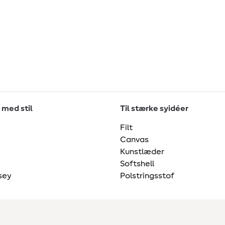
 med stil
Til stærke syidéer
Filt
Canvas
Kunstlæder
Softshell
sey
Polstringsstof