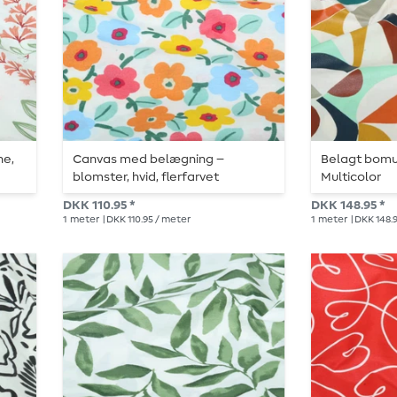
ne,
Canvas med belægning –
Belagt bomul
blomster, hvid, flerfarvet
Multicolor
DKK 110.95 *
DKK 148.95 *
1
meter
| DKK 110.95 / meter
1
meter
| DKK 148.