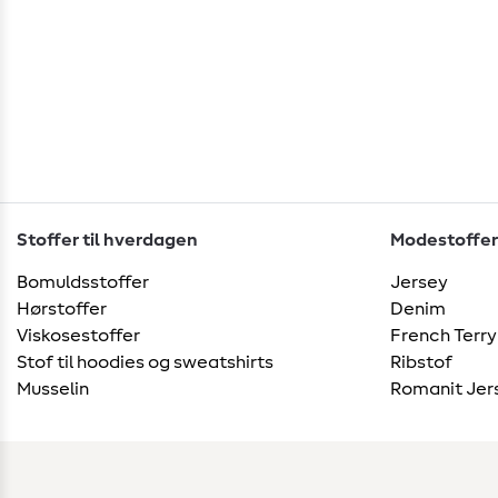
Stoffer til hverdagen
Modestoffer
Bomuldsstoffer
Jersey
Hørstoffer
Denim
Viskosestoffer
French Terry
Stof til hoodies og sweatshirts
Ribstof
Musselin
Romanit Jer