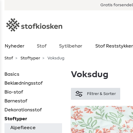
Gratis forsendel
Nyheder
Stof
Sytilbehør
Stof Reststykker
Stof
Stoftyper
Voksdug
Voksdug
Basics
Beklædningsstof
Bio-stof
Filtrer & Sorter
Børnestof
Dekorationsstof
Stoftyper
Alpefleece