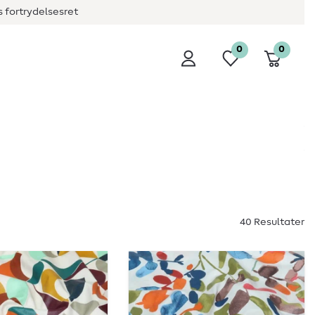
 fortrydelsesret
0
0
40 Resultater