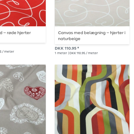
d – røde hjerter
Canvas med belægning – hjerter i
naturbeige
DKK 110.95 *
95 / meter
1
meter
| DKK 110.95 / meter