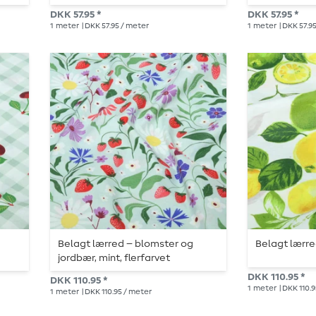
DKK 57.95 *
DKK 57.95 *
1
meter
| DKK 57.95 / meter
1
meter
| DKK 57.9
Belagt lærred – blomster og
Belagt lærre
jordbær, mint, flerfarvet
DKK 110.95 *
DKK 110.95 *
1
meter
| DKK 110.
1
meter
| DKK 110.95 / meter