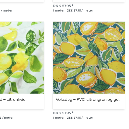
DKK 57.95 *
5 / meter
1
meter
| DKK 57.95 / meter
d – citronhvid
Voksdug – PVC, citrongrøn og gul
DKK 57.95 *
95 / meter
1
meter
| DKK 57.95 / meter