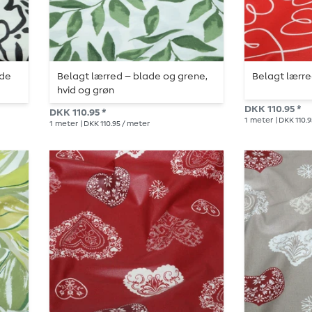
ade
Belagt lærred – blade og grene,
Belagt lærre
hvid og grøn
DKK 110.95 *
DKK 110.95 *
1
meter
| DKK 110.
1
meter
| DKK 110.95 / meter