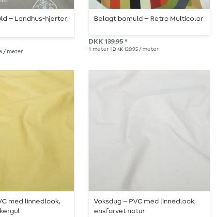
d – Landhus-hjerter,
Belagt bomuld – Retro Multicolor
DKK 139.95 *
1
meter
| DKK 139.95 / meter
95 / meter
VC med linnedlook,
Voksdug – PVC med linnedlook,
kergul
ensfarvet natur