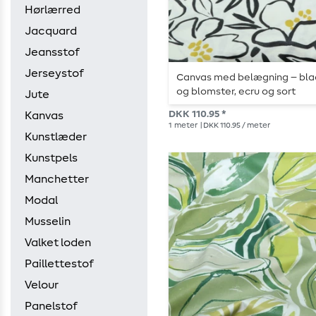
Hørlærred
Jacquard
Jeansstof
Jerseystof
Canvas med belægning – bl
og blomster, ecru og sort
Jute
DKK 110.95 *
Kanvas
1
meter
| DKK 110.95 / meter
Kunstlæder
Kunstpels
Manchetter
Modal
Musselin
Valket loden
Paillettestof
Velour
Panelstof