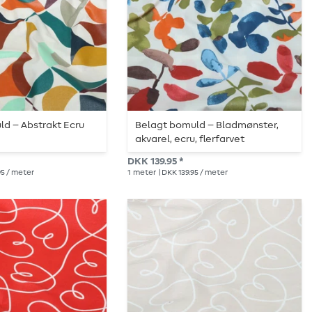
d – Abstrakt Ecru
Belagt bomuld – Bladmønster,
akvarel, ecru, flerfarvet
DKK 139.95 *
95 / meter
1
meter
| DKK 139.95 / meter