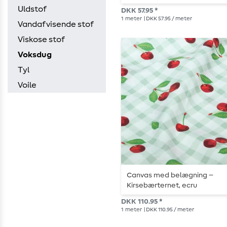
Uldstof
DKK 57.95 *
1
meter
| DKK 57.95 / meter
Vandafvisende stof
Viskose stof
Voksdug
Tyl
Voile
Canvas med belægning –
Kirsebærternet, ecru
DKK 110.95 *
1
meter
| DKK 110.95 / meter