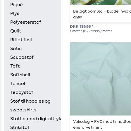
Piqué
Belagt bomuld – blade, hvid 
Plys
grøn
Polyesterstof
DKK 139.95 *
Quilt
1
meter
| DKK 139.95 / meter
Riflet fløjl
Satin
Scubastof
Taft
Softshell
Tencel
Teddystof
Stof til hoodies og
sweatshirts
Stoffer med digitaltryk
Voksdug – PVC med linnedloo
Strikstof
ensfarvet mint