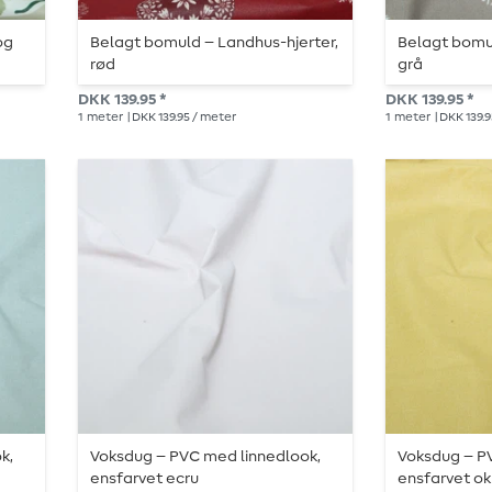
og
Belagt bomuld – Landhus-hjerter,
Belagt bomul
rød
grå
DKK 139.95 *
DKK 139.95 *
1
meter
| DKK 139.95 / meter
1
meter
| DKK 139.
k,
Voksdug – PVC med linnedlook,
Voksdug – P
ensfarvet ecru
ensfarvet ok