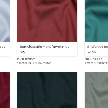
lødt
Bomuldssatin – ensfarvet mat
Ensfarvet b
rød
turkis
DKK 87.95 *
DKK 87.95 *
1
meter
| DKK 87.95 / meter
1
meter
| DKK 87.9