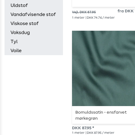
Uldstof
fra DKK 
Vejl. DKK 87.95
Vandafvisende stof
1
meter
| DKK 74.76 / meter
Viskose stof
Voksdug
Tyl
Voile
Bomuldssatin - ensfarvet
mørkegrøn
DKK 87.95 *
1
meter
| DKK 87.95 / meter