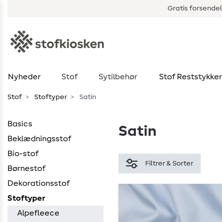
Gratis forsendel
Nyheder
Stof
Sytilbehør
Stof Reststykker
Stof
Stoftyper
Satin
Basics
Satin
Beklædningsstof
Bio-stof
Filtrer & Sorter
Børnestof
Dekorationsstof
Stoftyper
Alpefleece