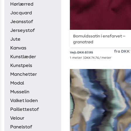
Hørlærred
Jacquard
Jeansstof
Jerseystof
Bomuldssatin i ensfarvet –
Jute
granatrød
Kanvas
fra DKK 
Vejl. DKK 87.95
Kunstlæder
1
meter
| DKK 74.76 / meter
Kunstpels
Manchetter
Modal
Musselin
Valket loden
Paillettestof
Velour
Panelstof