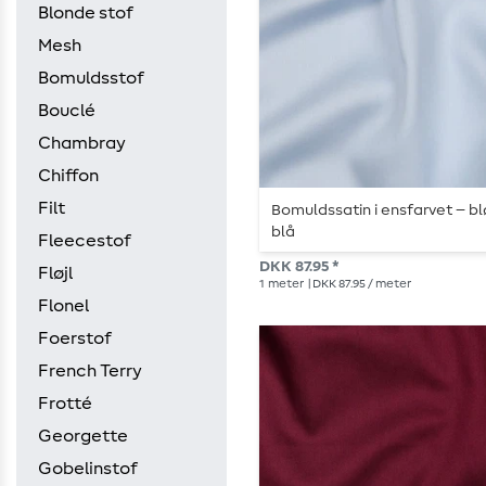
Blonde stof
Mesh
Bomuldsstof
Bouclé
Chambray
Chiffon
Filt
Bomuldssatin i ensfarvet – b
blå
Fleecestof
DKK 87.95 *
Fløjl
1
meter
| DKK 87.95 / meter
Flonel
Foerstof
French Terry
Frotté
Georgette
Gobelinstof