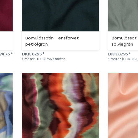
Bomuldssatin – ensfarvet
Bomuldssatin
petrolgrøn
salviegrøn
74.76 *
DKK 87.95 *
DKK 87.95 *
1
meter
| DKK 87.95 / meter
1
meter
| DKK 87.9