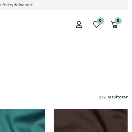
 fortrydelsesret
0
0
232 Resultater