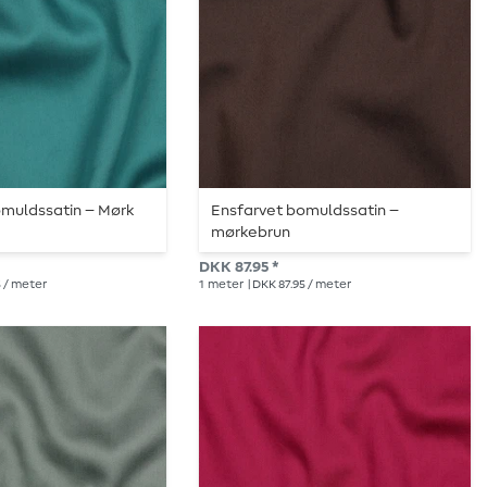
omuldssatin – Mørk
Ensfarvet bomuldssatin –
mørkebrun
DKK 87.95 *
5 / meter
1
meter
| DKK 87.95 / meter