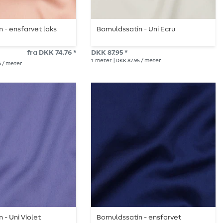
 - ensfarvet laks
Bomuldssatin - Uni Ecru
fra DKK 74.76 *
DKK 87.95 *
1
meter
| DKK 87.95 / meter
6 / meter
 - Uni Violet
Bomuldssatin - ensfarvet