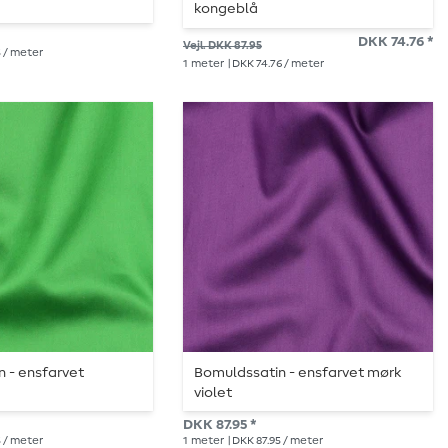
kongeblå
DKK 74.76 *
Vejl. DKK 87.95
5 / meter
1
meter
| DKK 74.76 / meter
 - ensfarvet
Bomuldssatin - ensfarvet mørk
violet
DKK 87.95 *
5 / meter
1
meter
| DKK 87.95 / meter