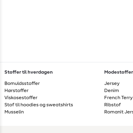
Stoffer til hverdagen
Modestoffer
Bomuldsstoffer
Jersey
Hørstoffer
Denim
Viskosestoffer
French Terry
Stof til hoodies og sweatshirts
Ribstof
Musselin
Romanit Jer