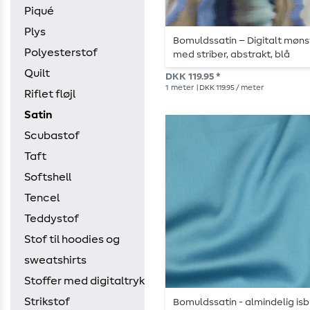
Piqué
Plys
Bomuldssatin – Digitalt møns
Polyesterstof
med striber, abstrakt, blå
Quilt
DKK 119.95 *
1
meter
| DKK 119.95 / meter
Riflet fløjl
Satin
Scubastof
Taft
Softshell
Tencel
Teddystof
Stof til hoodies og
sweatshirts
Stoffer med digitaltryk
Strikstof
Bomuldssatin - almindelig isb