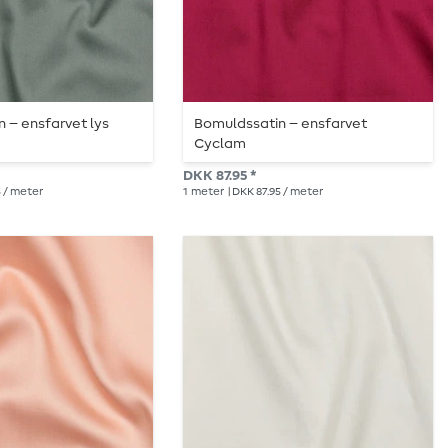
 – ensfarvet lys
Bomuldssatin – ensfarvet
Cyclam
DKK 87.95 *
5 / meter
1
meter
| DKK 87.95 / meter