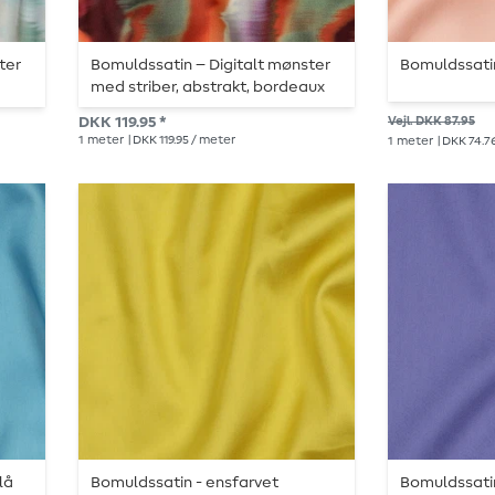
ter
Bomuldssatin – Digitalt mønster
Bomuldssatin
med striber, abstrakt, bordeaux
DKK 119.95 *
Vejl. DKK 87.95
1
meter
| DKK 119.95 / meter
1
meter
| DKK 74.7
lå
Bomuldssatin - ensfarvet
Bomuldssatin