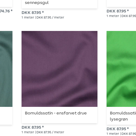
sennepsgul
74.76 *
DKK 87.95 *
DKK 87.95 *
1
meter
| DKK 87.9
1
meter
| DKK 87.95 / meter
Bomuldssatin - ensfarvet drue
Bomuldssatin
lysegrøn
DKK 87.95 *
DKK 87.95 *
1
meter
| DKK 87.95 / meter
1
meter
| DKK 87.9