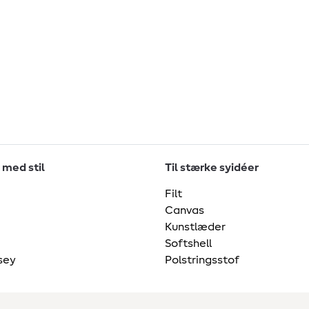
 med stil
Til stærke syidéer
Filt
Canvas
Kunstlæder
Softshell
sey
Polstringsstof