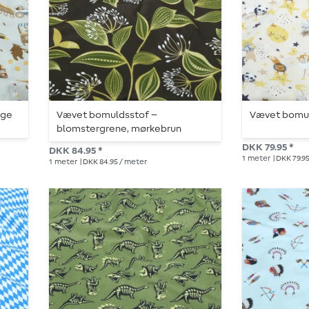
ige
Vævet bomuldsstof –
Vævet bomul
blomstergrene, mørkebrun
DKK 79.95 *
DKK 84.95 *
1
meter
| DKK 79.9
1
meter
| DKK 84.95 / meter