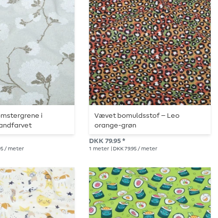
omstergrene i
Vævet bomuldsstof – Leo
sandfarvet
orange-grøn
DKK 79.95 *
95 / meter
1
meter
| DKK 79.95 / meter