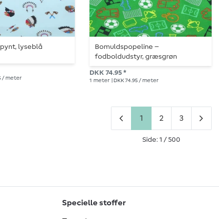
rpynt, lyseblå
Bomuldspopeline –
fodboldudstyr, græsgrøn
DKK 74.95 *
5 / meter
1
meter
| DKK 74.95 / meter
1
2
3
Side: 1 / 500
Specielle stoffer