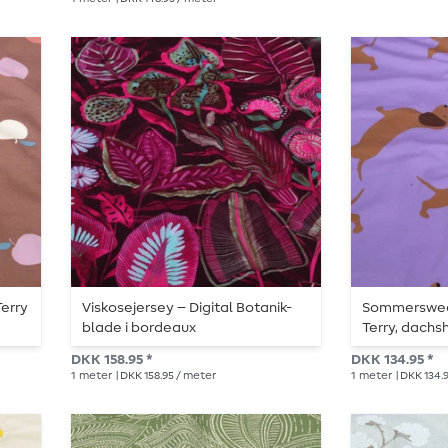
erry
Viskosejersey – Digital Botanik-
Sommersweat
blade i bordeaux
Terry, dachsh
DKK 158.95 *
DKK 134.95 *
1
meter
| DKK 158.95 / meter
1
meter
| DKK 134.