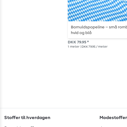
Bomuldspopeline – små romb
hvid og blå
DKK 79.95 *
1
meter
| DKK 79.95 / meter
Stoffer til hverdagen
Modestoffer