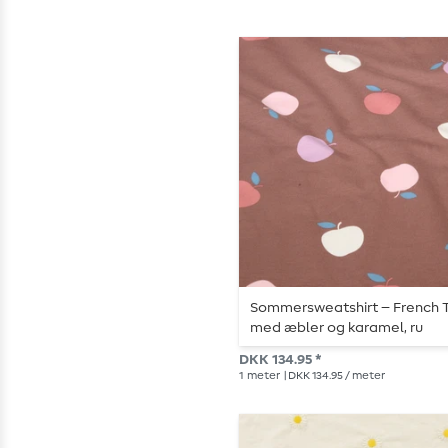
Sommersweatshirt – French T
med æbler og karamel, ru
overflade
DKK 134.95 *
1
meter
| DKK 134.95 / meter