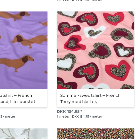
shirt – French
Sommer-sweatshirt – French
und, lilla, børstet
Terry med hjerter,
leopardmønster, lyserød, ru
DKK 134.95 *
overflade
95 / meter
1
meter
| DKK 134.95 / meter