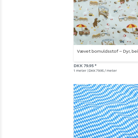
Vævet bomuldsstof – Dyr, be
DKK 79.95 *
1
meter
| DKK 79.95 / meter