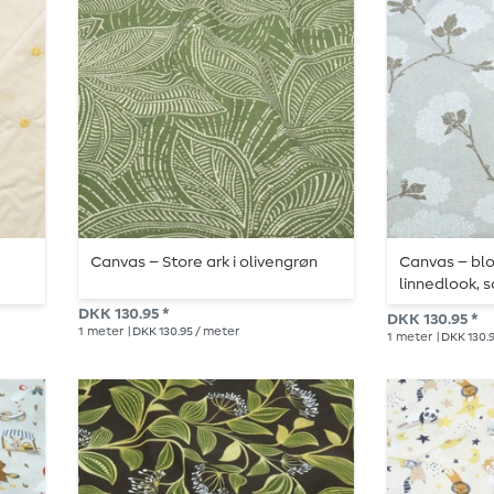
,
Canvas – Store ark i olivengrøn
Canvas – bl
linnedlook, 
DKK 130.95 *
DKK 130.95 *
1
meter
| DKK 130.95 / meter
1
meter
| DKK 130.