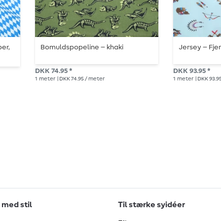
er,
Bomuldspopeline – khaki
Jersey – Fje
DKK 74.95 *
DKK 93.95 *
1
meter
| DKK 74.95 / meter
1
meter
| DKK 93.9
 med stil
Til stærke syidéer