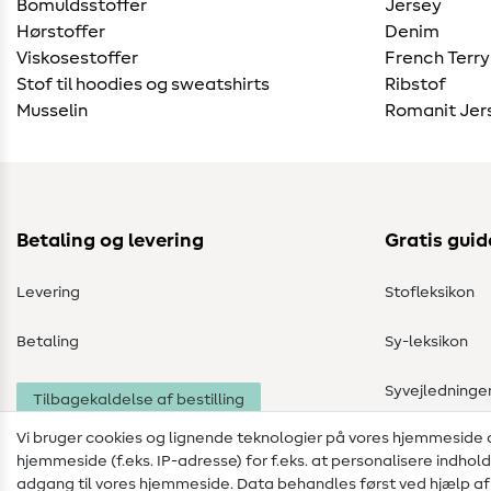
Bomuldsstoffer
Jersey
Hørstoffer
Denim
Viskosestoffer
French Terry
Stof til hoodies og sweatshirts
Ribstof
Musselin
Romanit Jer
Betaling og levering
Gratis guid
Levering
Stofleksikon
Betaling
Sy-leksikon
Syvejledninge
Tilbagekaldelse af bestilling
Vi bruger cookies og lignende teknologier på vores hjemmeside
hjemmeside (f.eks. IP-adresse) for f.eks. at personalisere indhol
adgang til vores hjemmeside. Data behandles først ved hjælp af i