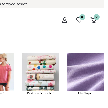
 fortrydelsesret
0
0
tof
Dekorationsstof
Stoftyper