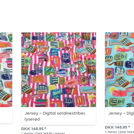
Jersey – Digital sardinestriber,
Jersey – Digi
lyserød
DKK 148.95 *
DKK 148.95 *
1
meter
| DKK 148.
1
meter
| DKK 148.95 / meter