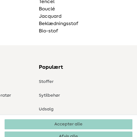
Tencel
Bouclé
Jacquard
Beklædningsstof
Bio-stof
Populært
Stoffer
ratør
Sytilbehør
Udsalg
Accepter alle
Afvis alle