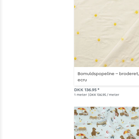
Bomuldspopeline – broderet
ecru
DKK 136.95 *
1
meter
| DKK 136.95 / meter