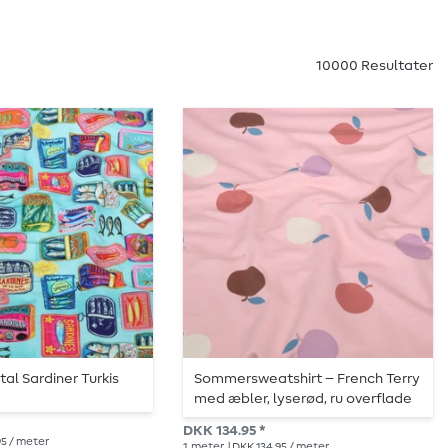
10000 Resultater
tal Sardiner Turkis
Sommersweatshirt – French Terry
med æbler, lyserød, ru overflade
DKK 134.95 *
95 / meter
1
meter
| DKK 134.95 / meter