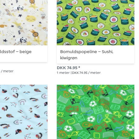
dsstof – beige
Bomuldspopeline – Sushi,
kiwigrøn
DKK 74.95 *
5 / meter
1
meter
| DKK 74.95 / meter