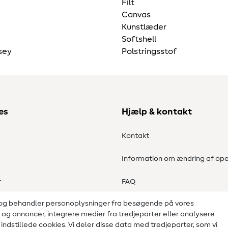
Filt
Canvas
Kunstlæder
Softshell
sey
Polstringsstof
es
Hjælp & kontakt
Kontakt
Information om ændring af ope
r
FAQ
 og behandler personoplysninger fra besøgende på vores
Fortrydelsesret
d og annoncer, integrere medier fra tredjeparter eller analysere
ndstillede cookies. Vi deler disse data med tredjeparter, som vi