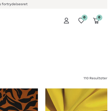
 fortrydelsesret
0
0
110 Resultater