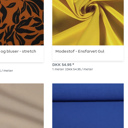
r og bluser - stretch
Modestof - Ensfarvet Gul
DKK 54.95 *
1
meter
| DKK 54.95 / meter
5 / meter