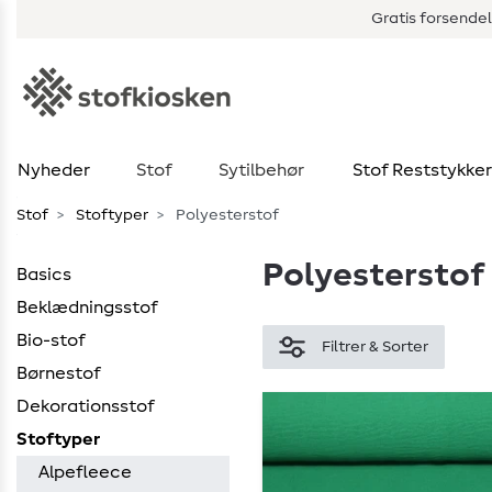
Gratis forsendel
Nyheder
Stof
Sytilbehør
Stof Reststykker
Stof
Stoftyper
Polyesterstof
Polyesterstof
Basics
Beklædningsstof
Bio-stof
Filtrer & Sorter
Børnestof
Dekorationsstof
Stoftyper
Alpefleece