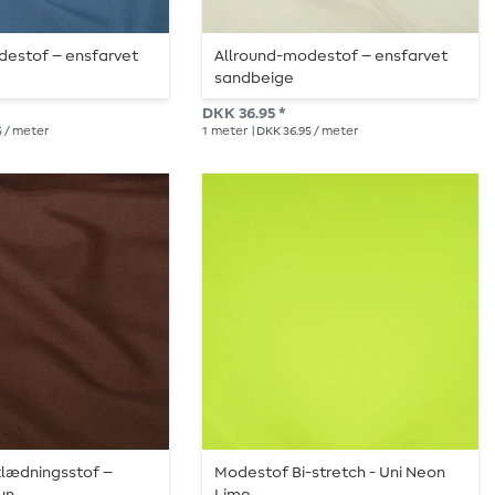
destof – ensfarvet
Allround-modestof – ensfarvet
sandbeige
DKK 36.95 *
5 / meter
1
meter
| DKK 36.95 / meter
klædningsstof –
Modestof Bi-stretch - Uni Neon