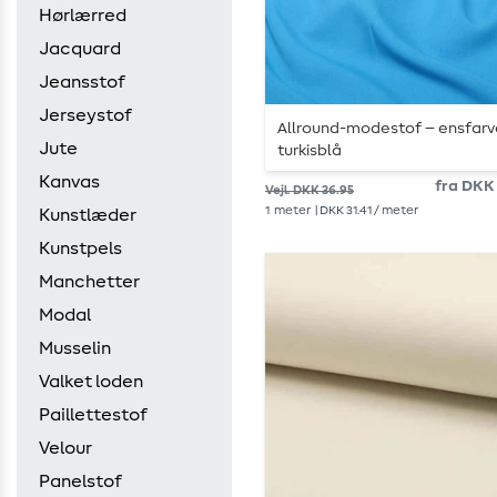
Hørlærred
Jacquard
Jeansstof
Jerseystof
Allround-modestof – ensfarv
Jute
turkisblå
Kanvas
fra DKK 
Vejl. DKK 36.95
1
meter
| DKK 31.41 / meter
Kunstlæder
Kunstpels
Manchetter
Modal
Musselin
Valket loden
Paillettestof
Velour
Panelstof