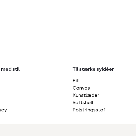
 med stil
Til stærke syidéer
Filt
Canvas
Kunstlæder
Softshell
sey
Polstringsstof