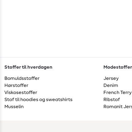
Stoffer til hverdagen
Modestoffer
Bomuldsstoffer
Jersey
Hørstoffer
Denim
Viskosestoffer
French Terry
Stof til hoodies og sweatshirts
Ribstof
Musselin
Romanit Jer