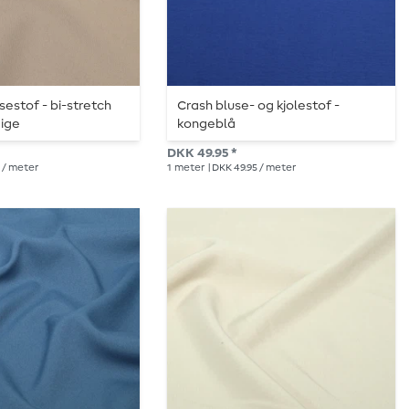
sestof - bi-stretch
Crash bluse- og kjolestof -
eige
kongeblå
DKK 49.95 *
5 / meter
1
meter
| DKK 49.95 / meter