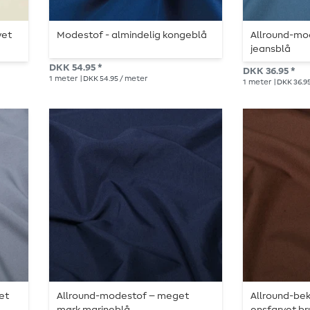
vet
Modestof - almindelig kongeblå
Allround-mo
jeansblå
DKK 54.95 *
DKK 36.95 *
1
meter
| DKK 54.95 / meter
1
meter
| DKK 36.9
et
Allround-modestof – meget
Allround-be