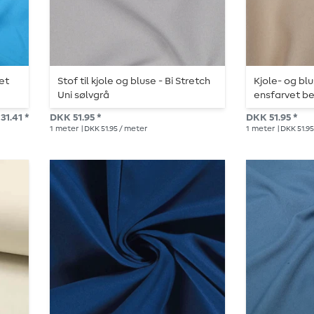
et
Stof til kjole og bluse - Bi Stretch
Kjole- og blu
Uni sølvgrå
ensfarvet b
31.41 *
DKK 51.95 *
DKK 51.95 *
1
meter
| DKK 51.95 / meter
1
meter
| DKK 51.9