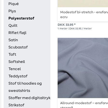
Piqué
Plys
Modestof bi-stretch - ensfar
ecru
Polyesterstof
DKK 33.95 *
Quilt
1
meter
| DKK 33.95 / meter
Riflet fløjl
Satin
Scubastof
Taft
Softshell
Tencel
Teddystof
Stof til hoodies og
sweatshirts
Stoffer med digitaltryk
Allround-modestof – ensfarv
Strikstof