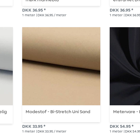
mørk marineblå
ensfarvet br
DKK 36.95 *
DKK 36.95 *
1
meter
| DKK 36.95 / meter
1
meter
| DKK 36.9
elig
Modestof - Bi-Stretch Uni Sand
Metervare - 
DKK 33.95 *
DKK 54.95 *
1
meter
| DKK 33.95 / meter
1
meter
| DKK 54.9