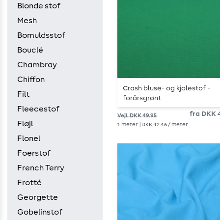
Blonde stof
Mesh
Bomuldsstof
Bouclé
Chambray
Chiffon
Crash bluse- og kjolestof -
Filt
forårsgrønt
Fleecestof
fra DKK 4
Vejl. DKK 49.95
Fløjl
1
meter
| DKK 42.46 / meter
Flonel
Foerstof
French Terry
Frotté
Georgette
Gobelinstof