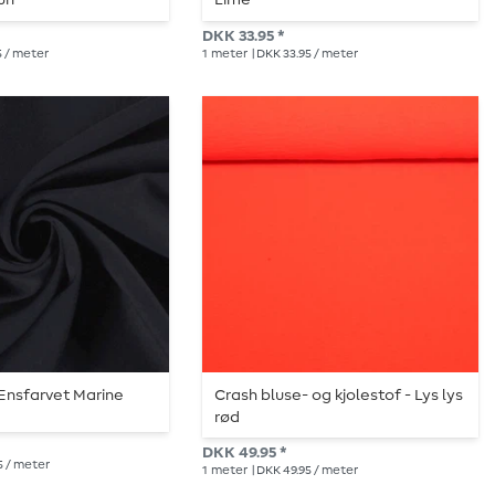
un
Lime
DKK 33.95 *
5 / meter
1
meter
| DKK 33.95 / meter
Ensfarvet Marine
Crash bluse- og kjolestof - Lys lys
rød
DKK 49.95 *
5 / meter
1
meter
| DKK 49.95 / meter