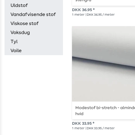
stengrå
Uldstof
DKK 36.95 *
Vandafvisende stof
1
meter
| DKK 36.95 / meter
Viskose stof
Voksdug
Tyl
Voile
Modestof bi-stretch - almind
hvid
DKK 33.95 *
1
meter
| DKK 33.95 / meter