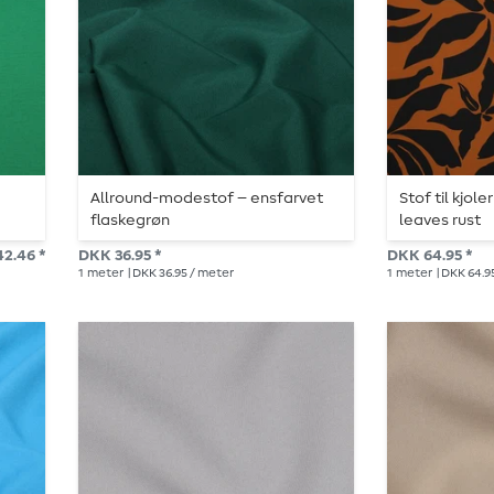
Allround-modestof – ensfarvet
Stof til kjole
flaskegrøn
leaves rust
2.46 *
DKK 36.95 *
DKK 64.95 *
1
meter
| DKK 36.95 / meter
1
meter
| DKK 64.9