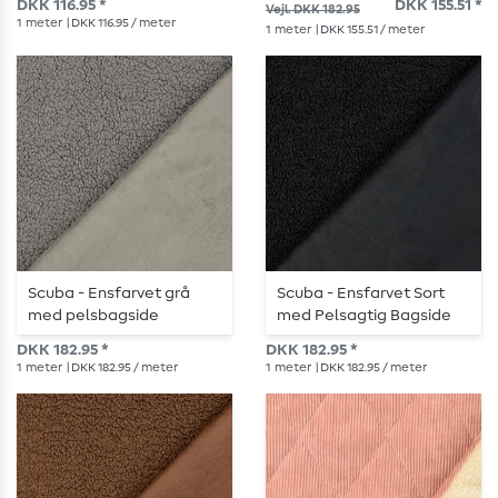
DKK 116.95 *
DKK 155.51 *
Vejl. DKK 182.95
1
meter
| DKK 116.95 / meter
1
meter
| DKK 155.51 / meter
Scuba - Ensfarvet grå
Scuba - Ensfarvet Sort
med pelsbagside
med Pelsagtig Bagside
DKK 182.95 *
DKK 182.95 *
1
meter
| DKK 182.95 / meter
1
meter
| DKK 182.95 / meter