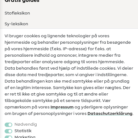
Gratis guides
Stofleksikon
Sy-leksikon
Syvejledninger
Vi bruger cookies og lignende teknologier på vores
hjemmeside og behandler personoplysninger fra besøgende
Hjælp & kontakt
på vores hjemmeside (f.eks. IP-adresse) for f.eks. at
personalisere indhold og annoncer, integrere medier fra
Kontakt
tredjeparter eller analysere adgang til vores hjemmeside.
Data behandles først ved hjælp af indstillede cookies. Vi deler
Information om ændring af operatør
disse data med tredjeparter, som vi angiver i indstillingerne.
Data behandlingen kan ske med samtykke eller på grundlag
FAQ
af en legitim interesse. Samtykke kan gives eller nægtes. Der
Fortrydelsesret
er ret til ikke at give samtykke og til at ændre eller
tilbagekalde samtykke på et senere tidspunkt. Vær
Populært
opmærksom på vores
Impressum
og yderligere oplysninger
om brugen af personoplysninger i vores
Data­schutz­erklärung
.
Stoffer
Nødvendig
Sytilbehør
Statistik
Marketing