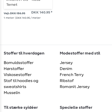
Ternet
DKK 140.95 *
Vejl. DKK 186.95
1
meter
| DKK 140.95 / meter
Stoffer til hverdagen
Modestoffer med stil
Bomuldsstoffer
Jersey
Hørstoffer
Denim
Viskosestoffer
French Terry
Stof til hoodies og
Ribstof
sweatshirts
Romanit Jersey
Musselin
Til stærke syidéer
Specielle stoffer