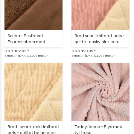
Scuba - Ensfarvet
Bred snor i imiteret pels -
Espressobrun med
quiltet dusky pink ecru
pelsbagside
DKK 182.95 *
DKK 193.95 *
1
meter
| DKK 182.95 / meter
1
meter
| DKK 193.95 / meter
Bredt snoretræk i imiteret
Teddyfleece - Plys med
pels - quiltet beige ecru
tyl i rosa