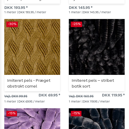
DKK 193.95 *
DKK 145.95 *
1
meter
| DKK 193.95 / meter
1
meter
| DKK 145.95 / meter
-30%
-25%
Imiteret pels - Præget
Imiteret pels – stribet
abstrakt camel
batik sort
DKK 69.95 *
DKK 119.95 *
Vejl. DKK 99.95
Vejl. DKK 160.95
1
meter
| DKK 69.95 / meter
1
meter
| DKK 119.95 / meter
-15%
-15%