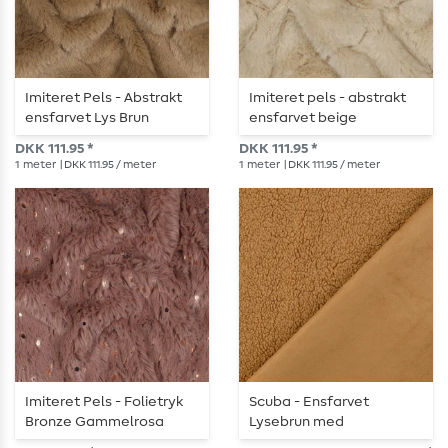
Imiteret Pels - Abstrakt
Imiteret pels - abstrakt
ensfarvet Lys Brun
ensfarvet beige
DKK 111.95 *
DKK 111.95 *
1
meter
| DKK 111.95 / meter
1
meter
| DKK 111.95 / meter
Imiteret Pels - Folietryk
Scuba - Ensfarvet
Bronze Gammelrosa
Lysebrun med
Pelsbagside