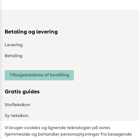
Betaling og levering
Levering
Betaling
Tilbagekaldelse af bestilling
Gratis guides
Stofleksikon
Sy-leksikon
Syvejledninger
Vi bruger cookies og lignende teknologier på vores
hjemmeside og behandler personoplysninger fra besøgende