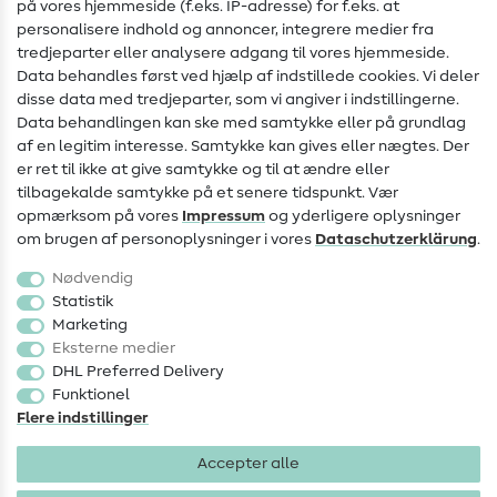
Hjælp & kontakt
på vores hjemmeside (f.eks. IP-adresse) for f.eks. at
personalisere indhold og annoncer, integrere medier fra
Kontakt
tredjeparter eller analysere adgang til vores hjemmeside.
Data behandles først ved hjælp af indstillede cookies. Vi deler
Information om ændring af operatør
disse data med tredjeparter, som vi angiver i indstillingerne.
Data behandlingen kan ske med samtykke eller på grundlag
FAQ
af en legitim interesse. Samtykke kan gives eller nægtes. Der
Fortrydelsesret
er ret til ikke at give samtykke og til at ændre eller
tilbagekalde samtykke på et senere tidspunkt. Vær
Populært
opmærksom på vores
Impressum
og yderligere oplysninger
om brugen af personoplysninger i vores
Data­schutz­erklärung
.
Stoffer
Nødvendig
Sytilbehør
Statistik
Marketing
Udsalg
Eksterne medier
DHL Preferred Delivery
Funktionel
Flere indstillinger
Accepter alle
Impressum
Databeskyttelse
AGB