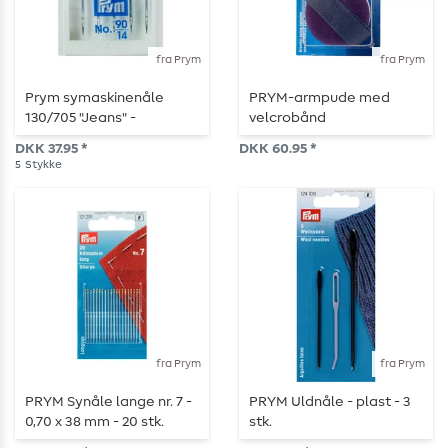
fra Prym
fra Prym
Prym symaskinenåle
PRYM-armpude med
130/705 "Jeans" -
velcrobånd
størrelse 90 - 5 stk.
DKK 37.95 *
DKK 60.95 *
5
Stykke
fra Prym
fra Prym
PRYM Synåle lange nr. 7 -
PRYM Uldnåle - plast - 3
0,70 x 38 mm - 20 stk.
stk.