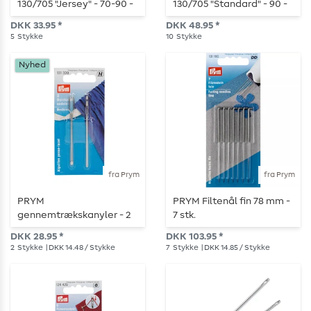
130/705 "Jersey" - 70-90 -
130/705 "Standard" - 90 -
5 stk.
10 stk.
DKK 33.95 *
DKK 48.95 *
5
Stykke
10
Stykke
Nyhed
fra Prym
fra Prym
PRYM
PRYM Filtenål fin 78 mm -
gennemtrækskanyler - 2
7 stk.
stk.
DKK 28.95 *
DKK 103.95 *
2
Stykke
| DKK 14.48 / Stykke
7
Stykke
| DKK 14.85 / Stykke