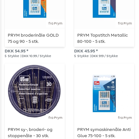
fra Prym
fra Prym
PRYM broderinåle GOLD
PRYM Topstitch Metallic
75 og 90 - 5 stk.
80-100 - 5 stk.
DKK 54.95 *
DKK 45.95 *
5
Stykke
| DKK 10.99 / Stykke
5
Stykke
| DKK 9.19 / Stykke
fra Prym
fra Prym
PRYM sy-, broderi- og
PRYM symaskinenåle Anti
stoppenåle - 30 stk.
Glue 75-100 - 5 stk.