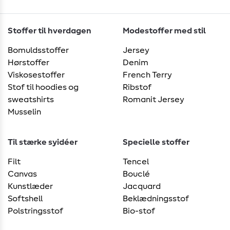
Stoffer til hverdagen
Modestoffer med stil
Bomuldsstoffer
Jersey
Hørstoffer
Denim
Viskosestoffer
French Terry
Stof til hoodies og
Ribstof
sweatshirts
Romanit Jersey
Musselin
Til stærke syidéer
Specielle stoffer
Filt
Tencel
Canvas
Bouclé
Kunstlæder
Jacquard
Softshell
Beklædningsstof
Polstringsstof
Bio-stof