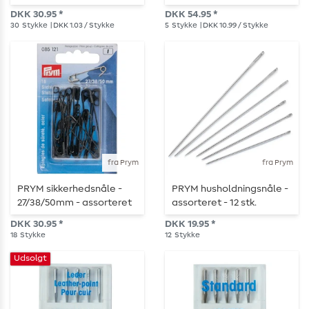
DKK 30.95 *
DKK 54.95 *
30
Stykke
| DKK 1.03 / Stykke
5
Stykke
| DKK 10.99 / Stykke
fra Prym
fra Prym
PRYM sikkerhedsnåle -
PRYM husholdningsnåle -
27/38/50mm - assorteret
assorteret - 12 stk.
- sort - 18 stk.
DKK 30.95 *
DKK 19.95 *
18
Stykke
12
Stykke
Udsolgt