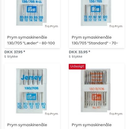
fra Prym
fra Prym
Prym symaskinenåle
Prym symaskinenåle
130/705 "Læder" - 80-100
130/705 "Standard" - 70-
- 5 stk.
100 - 5 stk.
DKK 37.95 *
DKK 33.95 *
5
Stykke
5
Stykke
Udsolgt
fra Prym
fra Prym
Prym symaskinenåle
Prym symaskinenåle