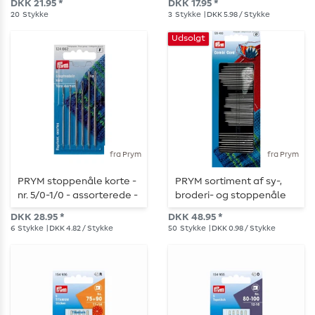
DKK 21.95 *
DKK 17.95 *
20
Stykke
3
Stykke
| DKK 5.98 / Stykke
Udsolgt
fra Prym
fra Prym
PRYM stoppenåle korte -
PRYM sortiment af sy-,
nr. 5/0-1/0 - assorterede -
broderi- og stoppenåle
6 stk.
med trådning - 50 nåle
DKK 28.95 *
DKK 48.95 *
6
Stykke
| DKK 4.82 / Stykke
50
Stykke
| DKK 0.98 / Stykke