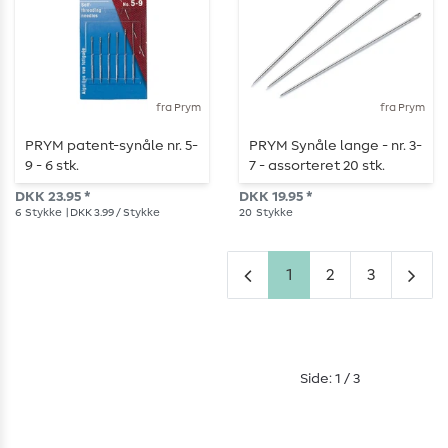
fra Prym
fra Prym
PRYM patent-synåle nr. 5-
PRYM Synåle lange - nr. 3-
9 - 6 stk.
7 - assorteret 20 stk.
DKK 23.95 *
DKK 19.95 *
6
Stykke
| DKK 3.99 / Stykke
20
Stykke
1
2
3
Side: 1 / 3