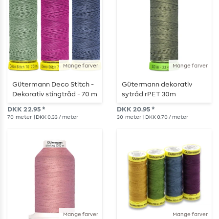
Mange farver
Mange farver
Gütermann Deco Stitch -
Gütermann dekorativ
Dekorativ stingtråd - 70 m
sytråd rPET 30m
DKK 22.95 *
DKK 20.95 *
70
meter
| DKK 0.33 / meter
30
meter
| DKK 0.70 / meter
Mange farver
Mange farver