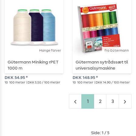
Mange farver
fra Gütermann
Gütermann Miniking rPET
Gütermann sytrådssæt til
1000 m
universalsymaskine
RAINBOW
DKK 54.95 *
DKK 148.95 *
10
100 meter
| DKK 5.50 / 100 meter
10
100 meter
| DKK 14.90 / 100 meter
1
2
3
Side: 1 / 5