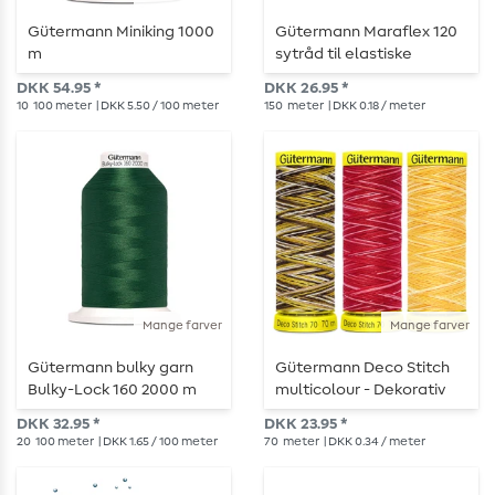
Gütermann Miniking 1000
Gütermann Maraflex 120
m
sytråd til elastiske
sømme - 150 m
DKK 54.95 *
DKK 26.95 *
10
100 meter
| DKK 5.50 / 100 meter
150
meter
| DKK 0.18 / meter
Mange farver
Mange farver
Gütermann bulky garn
Gütermann Deco Stitch
Bulky-Lock 160 2000 m
multicolour - Dekorativ
stingtråd - 70 m
DKK 32.95 *
DKK 23.95 *
20
100 meter
| DKK 1.65 / 100 meter
70
meter
| DKK 0.34 / meter