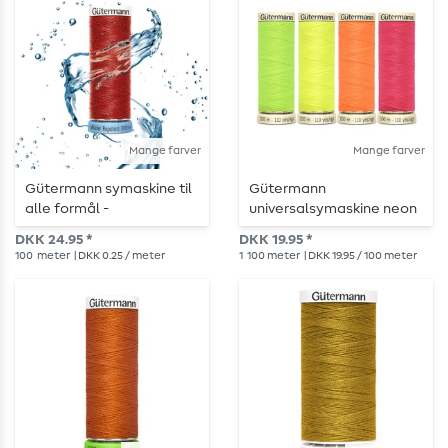
Mange farver
Mange farver
Gütermann symaskine til
Gütermann
alle formål -
universalsymaskine neon
Vandafvisende - 100 m
100m
DKK 24.95 *
DKK 19.95 *
100
meter
| DKK 0.25 / meter
1
100 meter
| DKK 19.95 / 100 meter