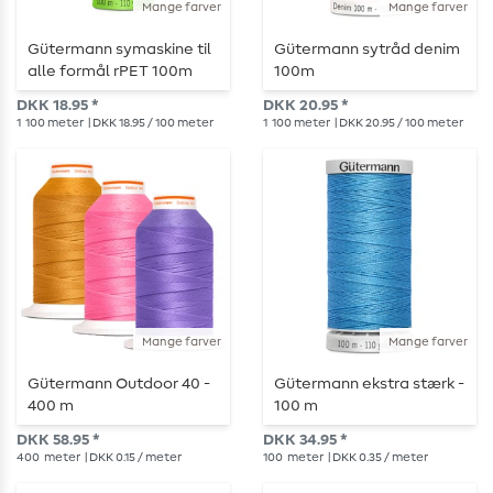
Mange farver
Mange farver
Gütermann symaskine til
Gütermann sytråd denim
alle formål rPET 100m
100m
DKK 18.95 *
DKK 20.95 *
1
100 meter
| DKK 18.95 / 100 meter
1
100 meter
| DKK 20.95 / 100 meter
Mange farver
Mange farver
Gütermann Outdoor 40 -
Gütermann ekstra stærk -
400 m
100 m
DKK 58.95 *
DKK 34.95 *
400
meter
| DKK 0.15 / meter
100
meter
| DKK 0.35 / meter