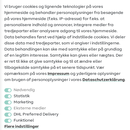
Syvejledninger
Vi bruger cookies og lignende teknologier på vores
hjemmeside og behandler personoplysninger fra besøgende
Hjælp & kontakt
på vores hjemmeside (f.eks. IP-adresse) for f.eks. at
personalisere indhold og annoncer, integrere medier fra
Kontakt
tredjeparter eller analysere adgang til vores hjemmeside.
Data behandles først ved hjælp af indstillede cookies. Vi deler
Information om ændring af operatør
disse data med tredjeparter, som vi angiver i indstillingerne.
Data behandlingen kan ske med samtykke eller på grundlag
FAQ
af en legitim interesse. Samtykke kan gives eller nægtes. Der
Fortrydelsesret
er ret til ikke at give samtykke og til at ændre eller
tilbagekalde samtykke på et senere tidspunkt. Vær
Populært
opmærksom på vores
Impressum
og yderligere oplysninger
om brugen af personoplysninger i vores
Data­schutz­erklärung
.
Stoffer
Nødvendig
Sytilbehør
Statistik
Marketing
Udsalg
Eksterne medier
DHL Preferred Delivery
Funktionel
Flere indstillinger