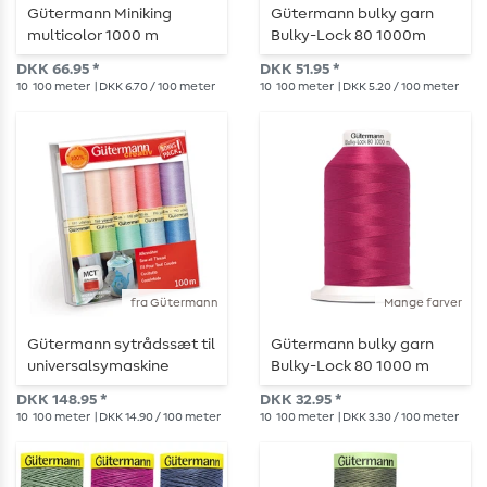
Gütermann Miniking
Gütermann bulky garn
multicolor 1000 m
Bulky-Lock 80 1000m
flerfarvet
DKK 66.95 *
DKK 51.95 *
10
100 meter
| DKK 6.70 / 100 meter
10
100 meter
| DKK 5.20 / 100 meter
fra Gütermann
Mange farver
Gütermann sytrådssæt til
Gütermann bulky garn
universalsymaskine
Bulky-Lock 80 1000 m
PASTELL
DKK 148.95 *
DKK 32.95 *
10
100 meter
| DKK 14.90 / 100 meter
10
100 meter
| DKK 3.30 / 100 meter