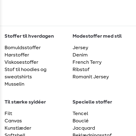
Stoffer til hverdagen
Modestoffer med stil
Bomuldsstoffer
Jersey
Hørstoffer
Denim
Viskosestoffer
French Terry
Stof til hoodies og
Ribstof
sweatshirts
Romanit Jersey
Musselin
Til stærke syidéer
Specielle stoffer
Filt
Tencel
Canvas
Bouclé
Kunstlæder
Jacquard
Softshell
Beklædningsstof