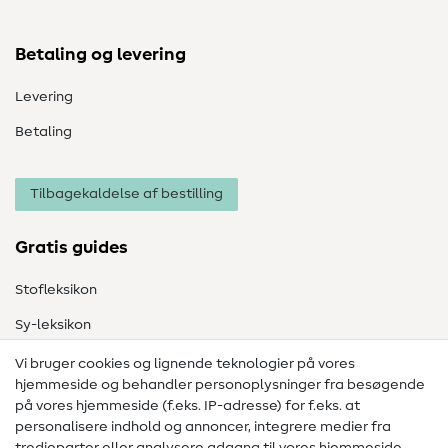
Betaling og levering
Levering
Betaling
Tilbagekaldelse af bestilling
Gratis guides
Stofleksikon
Sy-leksikon
Syvejledninger
Vi bruger cookies og lignende teknologier på vores
hjemmeside og behandler personoplysninger fra besøgende
Hjælp & kontakt
på vores hjemmeside (f.eks. IP-adresse) for f.eks. at
personalisere indhold og annoncer, integrere medier fra
Kontakt