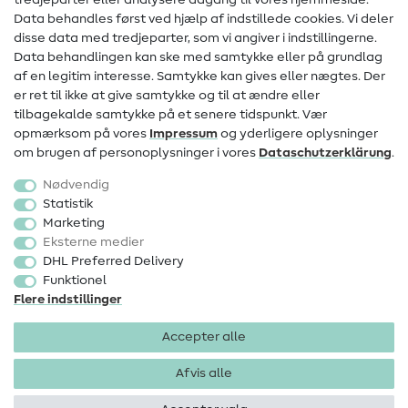
tredjeparter eller analysere adgang til vores hjemmeside.
Data behandles først ved hjælp af indstillede cookies. Vi deler
Information om ændring af operatør
disse data med tredjeparter, som vi angiver i indstillingerne.
Data behandlingen kan ske med samtykke eller på grundlag
FAQ
af en legitim interesse. Samtykke kan gives eller nægtes. Der
Fortrydelsesret
er ret til ikke at give samtykke og til at ændre eller
tilbagekalde samtykke på et senere tidspunkt. Vær
Populært
opmærksom på vores
Impressum
og yderligere oplysninger
om brugen af personoplysninger i vores
Data­schutz­erklärung
.
Stoffer
Nødvendig
Sytilbehør
Statistik
Marketing
Udsalg
Eksterne medier
DHL Preferred Delivery
Funktionel
Flere indstillinger
Accepter alle
Impressum
Databeskyttelse
AGB
Fortrydelsesret
Afvis alle