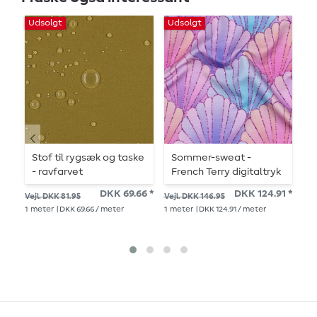
Udsolgt
Udsolgt
Ud
Stof til rygsæk og taske
Sommer-sweat -
J
- ravfarvet
French Terry digitaltryk
m
skaller lavendel
DKK 69.66 *
DKK 124.91 *
Vejl. DKK 81.95
Vejl. DKK 146.95
Vej
1
meter
| DKK 69.66 / meter
1
meter
| DKK 124.91 / meter
1
me