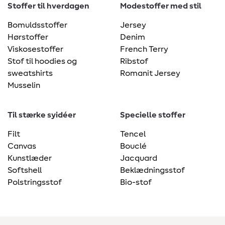
Stoffer til hverdagen
Modestoffer med stil
Bomuldsstoffer
Jersey
Hørstoffer
Denim
Viskosestoffer
French Terry
Stof til hoodies og
Ribstof
sweatshirts
Romanit Jersey
Musselin
Til stærke syidéer
Specielle stoffer
Filt
Tencel
Canvas
Bouclé
Kunstlæder
Jacquard
Softshell
Beklædningsstof
Polstringsstof
Bio-stof