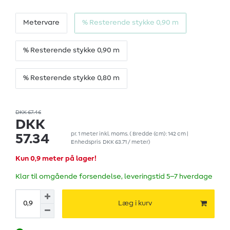
Metervare
% Resterende stykke 0,90 m
% Resterende stykke 0,90 m
% Resterende stykke 0,80 m
DKK 67.46
DKK
pr.
1
meter
inkl. moms.
( Bredde (cm): 142 cm |
57.34
Enhedspris
DKK 63.71 / meter
)
Kun 0,9 meter på lager!
Klar til omgående forsendelse, leveringstid 5–7 hverdage
Læg i kurv