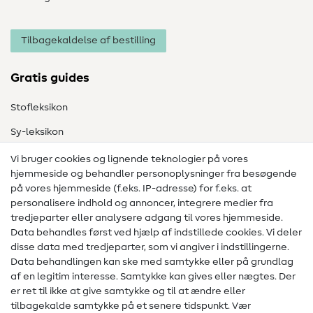
Tilbagekaldelse af bestilling
Gratis guides
Stofleksikon
Sy-leksikon
Syvejledninger
Vi bruger cookies og lignende teknologier på vores
hjemmeside og behandler personoplysninger fra besøgende
Hjælp & kontakt
på vores hjemmeside (f.eks. IP-adresse) for f.eks. at
personalisere indhold og annoncer, integrere medier fra
Kontakt
tredjeparter eller analysere adgang til vores hjemmeside.
Data behandles først ved hjælp af indstillede cookies. Vi deler
Information om ændring af operatør
disse data med tredjeparter, som vi angiver i indstillingerne.
Data behandlingen kan ske med samtykke eller på grundlag
FAQ
af en legitim interesse. Samtykke kan gives eller nægtes. Der
Fortrydelsesret
er ret til ikke at give samtykke og til at ændre eller
tilbagekalde samtykke på et senere tidspunkt. Vær