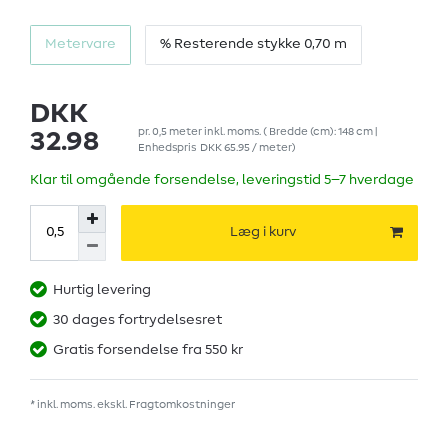
Metervare
% Resterende stykke 0,70 m
DKK
pr.
0,5
meter
inkl. moms.
( Bredde (cm): 148 cm |
32.98
Enhedspris
DKK 65.95 / meter
)
Klar til omgående forsendelse, leveringstid 5–7 hverdage
Læg i kurv
Hurtig levering
30 dages fortrydelsesret
Gratis forsendelse fra 550 kr
* inkl. moms. ekskl.
Fragtomkostninger