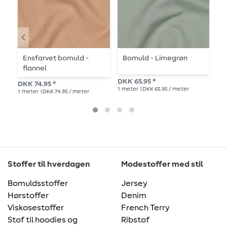
Ensfarvet bomuld -
Bomuld - Limegrøn
B
flannel
p
DKK 65.95 *
DKK 74.95 *
DK
1
meter
| DKK 65.95 / meter
1
meter
| DKK 74.95 / meter
1
me
Stoffer til hverdagen
Modestoffer med stil
Bomuldsstoffer
Jersey
Hørstoffer
Denim
Viskosestoffer
French Terry
Stof til hoodies og
Ribstof