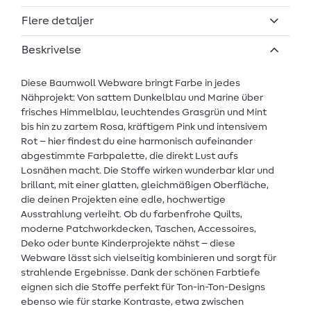
Flere detaljer
Beskrivelse
Diese Baumwoll Webware bringt Farbe in jedes
Nähprojekt: Von sattem Dunkelblau und Marine über
frisches Himmelblau, leuchtendes Grasgrün und Mint
bis hin zu zartem Rosa, kräftigem Pink und intensivem
Rot – hier findest du eine harmonisch aufeinander
abgestimmte Farbpalette, die direkt Lust aufs
Losnähen macht. Die Stoffe wirken wunderbar klar und
brillant, mit einer glatten, gleichmäßigen Oberfläche,
die deinen Projekten eine edle, hochwertige
Ausstrahlung verleiht. Ob du farbenfrohe Quilts,
moderne Patchworkdecken, Taschen, Accessoires,
Deko oder bunte Kinderprojekte nähst – diese
Webware lässt sich vielseitig kombinieren und sorgt für
strahlende Ergebnisse. Dank der schönen Farbtiefe
eignen sich die Stoffe perfekt für Ton-in-Ton-Designs
ebenso wie für starke Kontraste, etwa zwischen