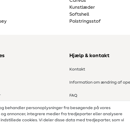
Canvas
Kunstlæder
Softshell
sey
Polstringsstof
es
Hjælp & kontakt
Kontakt
Information om ændring af ope
r
FAQ
 og behandler personoplysninger fra besøgende på vores
Fortrydelsesret
d og annoncer, integrere medier fra tredjeparter eller analysere
ndstillede cookies. Vi deler disse data med tredjeparter, som vi