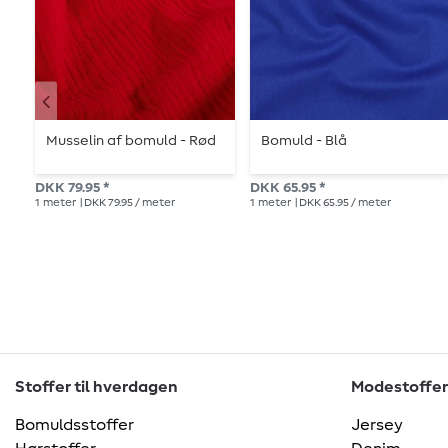
Musselin af bomuld - Rød
Bomuld - Blå
DKK 79.95 *
DKK 65.95 *
1
meter
| DKK 79.95 / meter
1
meter
| DKK 65.95 / meter
Stoffer til hverdagen
Modestoffer
Bomuldsstoffer
Jersey