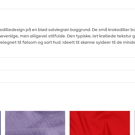
ledesign på en blød salviegrøn baggrund. De små krokodiller boltrer 
rnevenlige, men alligevel stilfulde. Den typiske, let krøllede tekstur
legnet til følsom og sart hud. Ideelt til skønne syideer til de mindst