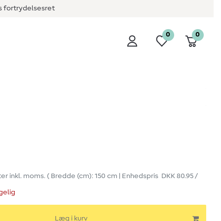
 fortrydelsesret
0
0
ter
inkl. moms.
( Bredde (cm): 150 cm | Enhedspris
DKK 80.95 /
gelig
Læg i kurv