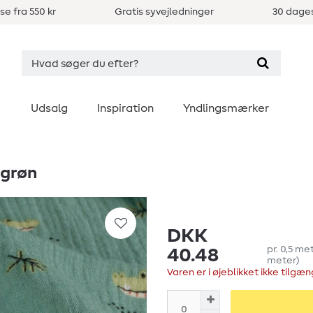
se fra 550 kr
Gratis syvejledninger
30 dages
Udsalg
Inspiration
Yndlingsmærker
egrøn
DKK
pr.
0,5
me
40.48
meter
)
Varen er i øjeblikket ikke tilgæn