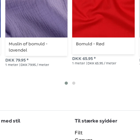
Muslin af bomuld -
Bomuld - Rød
lavendel
DKK 65.95 *
DKK 79.95 *
1
meter
| DKK 65.95 / meter
1
meter
| DKK 79.95 / meter
 med stil
Til stærke syidéer
Filt