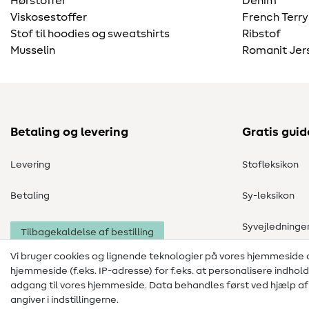
Hørstoffer
Denim
Viskosestoffer
French Terry
Stof til hoodies og sweatshirts
Ribstof
Musselin
Romanit Jer
Betaling og levering
Gratis guid
Levering
Stofleksikon
Betaling
Sy-leksikon
Syvejledninge
Tilbagekaldelse af bestilling
Vi bruger cookies og lignende teknologier på vores hjemmeside
hjemmeside (f.eks. IP-adresse) for f.eks. at personalisere indhol
adgang til vores hjemmeside. Data behandles først ved hjælp af i
angiver i indstillingerne.