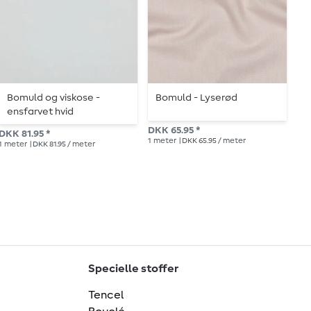
Bomuld og viskose -
Bomuld - Lyserød
B
ensfarvet hvid
g
DKK 65.95 *
DKK 81.95 *
Vej
1
meter
| DKK 65.95 / meter
1
meter
| DKK 81.95 / meter
1
me
Specielle stoffer
Tencel