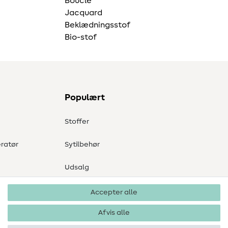
Bouclé
Jacquard
Beklædningsstof
Bio-stof
Populært
Stoffer
ratør
Sytilbehør
Udsalg
Accepter alle
Afvis alle