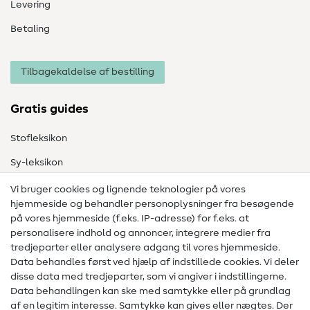
Levering
Betaling
Tilbagekaldelse af bestilling
Gratis guides
Stofleksikon
Sy-leksikon
Syvejledninger
Vi bruger cookies og lignende teknologier på vores
hjemmeside og behandler personoplysninger fra besøgende
Hjælp & kontakt
på vores hjemmeside (f.eks. IP-adresse) for f.eks. at
personalisere indhold og annoncer, integrere medier fra
Kontakt
tredjeparter eller analysere adgang til vores hjemmeside.
Data behandles først ved hjælp af indstillede cookies. Vi deler
Information om ændring af operatør
disse data med tredjeparter, som vi angiver i indstillingerne.
Data behandlingen kan ske med samtykke eller på grundlag
FAQ
af en legitim interesse. Samtykke kan gives eller nægtes. Der