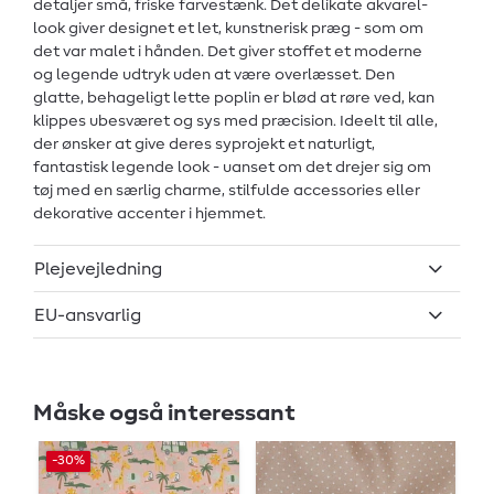
detaljer små, friske farvestænk. Det delikate akvarel-
look giver designet et let, kunstnerisk præg - som om
det var malet i hånden. Det giver stoffet et moderne
og legende udtryk uden at være overlæsset. Den
glatte, behageligt lette poplin er blød at røre ved, kan
klippes ubesværet og sys med præcision. Ideelt til alle,
der ønsker at give deres syprojekt et naturligt,
fantastisk legende look - uanset om det drejer sig om
tøj med en særlig charme, stilfulde accessories eller
dekorative accenter i hjemmet.
Plejevejledning
EU-ansvarlig
Måske også interessant
-30%
-