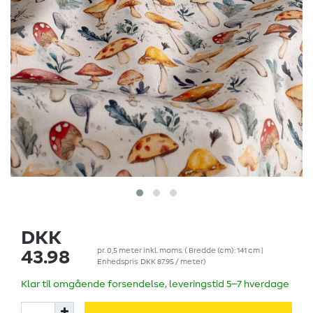
DKK
pr.
0,5
meter
inkl. moms.
( Bredde (cm): 141 cm |
43.98
Enhedspris
DKK 87.95 / meter
)
Klar til omgående forsendelse, leveringstid 5–7 hverdage