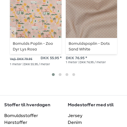
Bomulds Poplin - Zoo
Bomuldspoplin - Dots
B
Dyr Lys Rosa
Sand White
S
DKK 55.95 *
DKK 76.95 *
Vejl. DKK 79.95
Vej
1
meter
| DKK 76.95 / meter
1
meter
| DKK 55.95 / meter
1
me
Stoffer til hverdagen
Modestoffer med stil
Bomuldsstoffer
Jersey
Hørstoffer
Denim