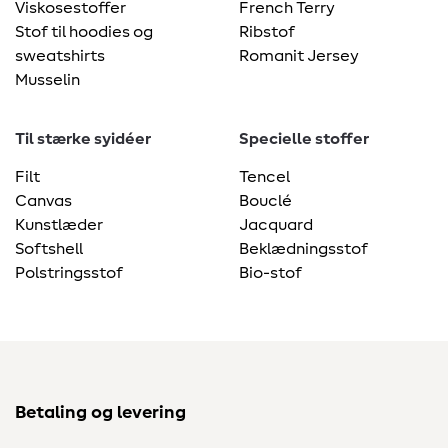
Viskosestoffer
French Terry
Stof til hoodies og
Ribstof
sweatshirts
Romanit Jersey
Musselin
Til stærke syidéer
Specielle stoffer
Filt
Tencel
Canvas
Bouclé
Kunstlæder
Jacquard
Softshell
Beklædningsstof
Polstringsstof
Bio-stof
Betaling og levering