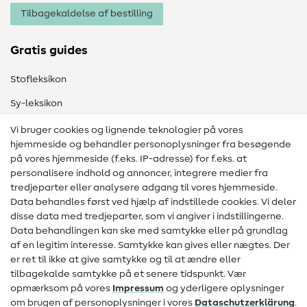
Tilbagekaldelse af bestilling
Gratis guides
Stofleksikon
Sy-leksikon
Syvejledninger
Vi bruger cookies og lignende teknologier på vores
hjemmeside og behandler personoplysninger fra besøgende
Hjælp & kontakt
på vores hjemmeside (f.eks. IP-adresse) for f.eks. at
personalisere indhold og annoncer, integrere medier fra
Kontakt
tredjeparter eller analysere adgang til vores hjemmeside.
Data behandles først ved hjælp af indstillede cookies. Vi deler
Information om ændring af operatør
disse data med tredjeparter, som vi angiver i indstillingerne.
Data behandlingen kan ske med samtykke eller på grundlag
FAQ
af en legitim interesse. Samtykke kan gives eller nægtes. Der
Fortrydelsesret
er ret til ikke at give samtykke og til at ændre eller
tilbagekalde samtykke på et senere tidspunkt. Vær
Populært
opmærksom på vores
Impressum
og yderligere oplysninger
om brugen af personoplysninger i vores
Data­schutz­erklärung
.