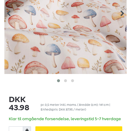
DKK
pr.
0,5
meter
inkl. moms.
( Bredde (cm): 141 cm |
43.98
Enhedspris
DKK 87.95 / meter
)
Klar til omgående forsendelse, leveringstid 5–7 hverdage