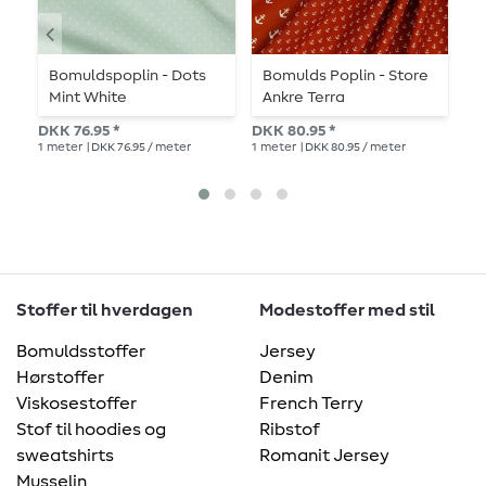
Bomuldspoplin - Dots
Bomulds Poplin - Store
B
Mint White
Ankre Terra
H
DKK 76.95 *
DKK 80.95 *
DKK
1
meter
| DKK 76.95 / meter
1
meter
| DKK 80.95 / meter
1
me
Stoffer til hverdagen
Modestoffer med stil
Bomuldsstoffer
Jersey
Hørstoffer
Denim
Viskosestoffer
French Terry
Stof til hoodies og
Ribstof
sweatshirts
Romanit Jersey
Musselin