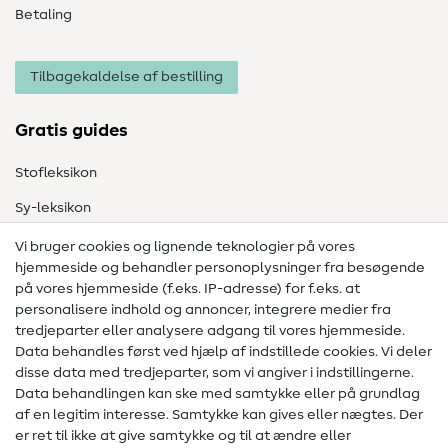
Betaling
Tilbagekaldelse af bestilling
Gratis guides
Stofleksikon
Sy-leksikon
Syvejledninger
Vi bruger cookies og lignende teknologier på vores
hjemmeside og behandler personoplysninger fra besøgende
Hjælp & kontakt
på vores hjemmeside (f.eks. IP-adresse) for f.eks. at
personalisere indhold og annoncer, integrere medier fra
Kontakt
tredjeparter eller analysere adgang til vores hjemmeside.
Data behandles først ved hjælp af indstillede cookies. Vi deler
Information om ændring af operatør
disse data med tredjeparter, som vi angiver i indstillingerne.
Data behandlingen kan ske med samtykke eller på grundlag
FAQ
af en legitim interesse. Samtykke kan gives eller nægtes. Der
Fortrydelsesret
er ret til ikke at give samtykke og til at ændre eller