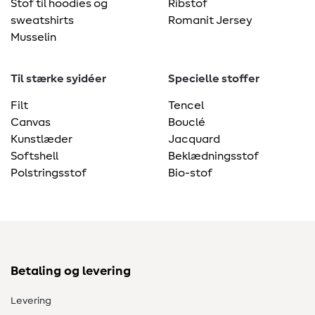
Stof til hoodies og
Ribstof
sweatshirts
Romanit Jersey
Musselin
Til stærke syidéer
Specielle stoffer
Filt
Tencel
Canvas
Bouclé
Kunstlæder
Jacquard
Softshell
Beklædningsstof
Polstringsstof
Bio-stof
Betaling og levering
Levering