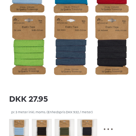
DKK 27.95
pr.
3
meter
inkl. moms.
(Enhedspris
DKK 9.32 / meter
)