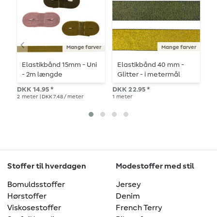
Mange farver
Mange farver
Elastikbånd 15mm - Uni
Elastikbånd 40 mm -
G
- 2m længde
Glitter - i metermål
a
DKK 14.95 *
DKK 22.95 *
DK
2
meter
| DKK 7.48 / meter
1
meter
5
m
Stoffer til hverdagen
Modestoffer med stil
Bomuldsstoffer
Jersey
Hørstoffer
Denim
Viskosestoffer
French Terry