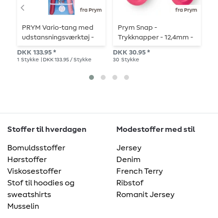
fra Prym
fra Prym
PRYM Vario-tang med
Prym Snap -
P
udstansningsværktøj -
Trykknapper - 12,4mm -
t
bær
hindbær - 30 stk.
m
DKK 133.95 *
DKK 30.95 *
DK
v
1
Stykke
| DKK 133.95 / Stykke
30
Stykke
10
S
s
Stoffer til hverdagen
Modestoffer med stil
Bomuldsstoffer
Jersey
Hørstoffer
Denim
Viskosestoffer
French Terry
Stof til hoodies og
Ribstof
sweatshirts
Romanit Jersey
Musselin