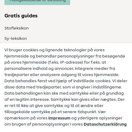
Gratis guides
Stofleksikon
Sy-leksikon
Syvejledninger
Vi bruger cookies og lignende teknologier på vores
hjemmeside og behandler personoplysninger fra besøgende
Hjælp & kontakt
på vores hjemmeside (f.eks. IP-adresse) for f.eks. at
personalisere indhold og annoncer, integrere medier fra
Kontakt
tredjeparter eller analysere adgang til vores hjemmeside.
Data behandles først ved hjælp af indstillede cookies. Vi deler
Information om ændring af operatør
disse data med tredjeparter, som vi angiver i indstillingerne.
Data behandlingen kan ske med samtykke eller på grundlag
FAQ
af en legitim interesse. Samtykke kan gives eller nægtes. Der
Fortrydelsesret
er ret til ikke at give samtykke og til at ændre eller
tilbagekalde samtykke på et senere tidspunkt. Vær
Populært
opmærksom på vores
Impressum
og yderligere oplysninger
om brugen af personoplysninger i vores
Data­schutz­erklärung
.
Stoffer