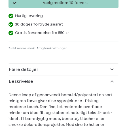
Vælg mellem 10 farver...
Hurtig levering
30 dages fortrydelsesret
Gratis forsendelse fra 550 kr
* inkl. moms. ekskl.
Fragtomkostninger
Flere detaljer
Beskrivelse
Denne knap af genanvendt bomuld/polyester i en sart
mintgrøn farve giver dine syprojekter et frisk og
moderne touch. Den fine, let melerede overflade
minder om blød filt og skaber et naturligt tekstil-look -
ideelt til bæredygtig mode, børnetøj, tilbehør eller
smukke dekorationsprojekter. Med sine to huller er