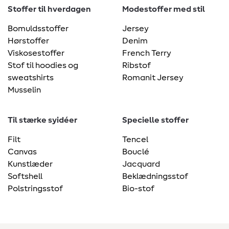
Stoffer til hverdagen
Modestoffer med stil
Bomuldsstoffer
Jersey
Hørstoffer
Denim
Viskosestoffer
French Terry
Stof til hoodies og
Ribstof
sweatshirts
Romanit Jersey
Musselin
Til stærke syidéer
Specielle stoffer
Filt
Tencel
Canvas
Bouclé
Kunstlæder
Jacquard
Softshell
Beklædningsstof
Polstringsstof
Bio-stof