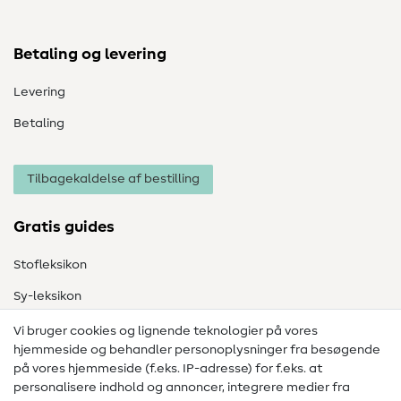
Betaling og levering
Levering
Betaling
Tilbagekaldelse af bestilling
Gratis guides
Stofleksikon
Sy-leksikon
Syvejledninger
Vi bruger cookies og lignende teknologier på vores
hjemmeside og behandler personoplysninger fra besøgende
Hjælp & kontakt
på vores hjemmeside (f.eks. IP-adresse) for f.eks. at
personalisere indhold og annoncer, integrere medier fra