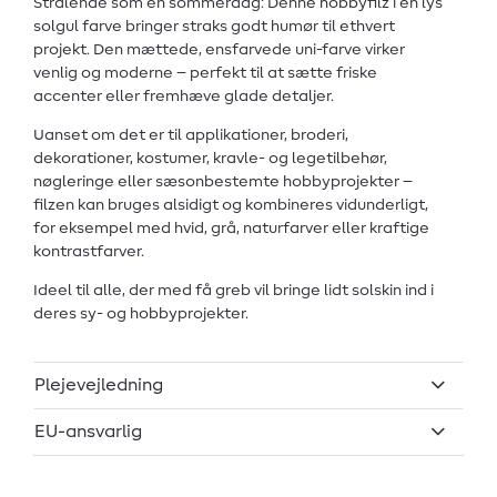
Strålende som en sommerdag: Denne hobbyfilz i en lys
solgul farve bringer straks godt humør til ethvert
projekt. Den mættede, ensfarvede uni-farve virker
venlig og moderne – perfekt til at sætte friske
accenter eller fremhæve glade detaljer.
Uanset om det er til applikationer, broderi,
dekorationer, kostumer, kravle- og legetilbehør,
nøgleringe eller sæsonbestemte hobbyprojekter –
filzen kan bruges alsidigt og kombineres vidunderligt,
for eksempel med hvid, grå, naturfarver eller kraftige
kontrastfarver.
Ideel til alle, der med få greb vil bringe lidt solskin ind i
deres sy- og hobbyprojekter.
Plejevejledning
EU-ansvarlig