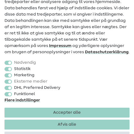
Kontakt
tredjeparter eller analysere adgang til vores hjemmeside.
Data behandles først ved hjælp af indstillede cookies. Vi deler
Information om ændring af operatør
disse data med tredjeparter, som vi angiver i indstillingerne.
Data behandlingen kan ske med samtykke eller på grundlag
FAQ
af en legitim interesse. Samtykke kan gives eller nægtes. Der
Fortrydelsesret
er ret til ikke at give samtykke og til at ændre eller
tilbagekalde samtykke på et senere tidspunkt. Vær
Populært
opmærksom på vores
Impressum
og yderligere oplysninger
om brugen af personoplysninger i vores
Data­schutz­erklärung
.
Stoffer
Nødvendig
Sytilbehør
Statistik
Marketing
Udsalg
Eksterne medier
DHL Preferred Delivery
Funktionel
Flere indstillinger
Accepter alle
Impressum
Databeskyttelse
AGB
Fortrydelsesret
Afvis alle