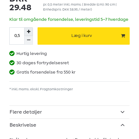
pr.
0,5
meter
inkl. moms.
( Bredde (cm): 90 cm |
29.48
Enhedspris
DKK 58.95 / meter
)
Klar til omgående forsendelse, leveringstid 5–7 hverdage
Læg i kurv
Hurtig levering
30 dages fortrydelsesret
Gratis forsendelse fra 550 kr
* inkl. moms. ekskl.
Fragtomkostninger
Flere detaljer
Beskrivelse