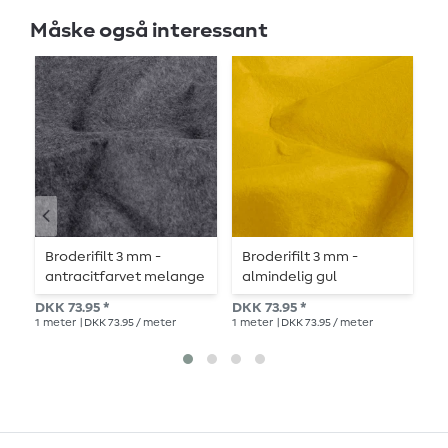
Måske også interessant
Broderifilt 3 mm -
Broderifilt 3 mm -
B
antracitfarvet melange
almindelig gul
a
c
DKK 73.95 *
DKK 73.95 *
DK
1
meter
| DKK 73.95 / meter
1
meter
| DKK 73.95 / meter
1
me