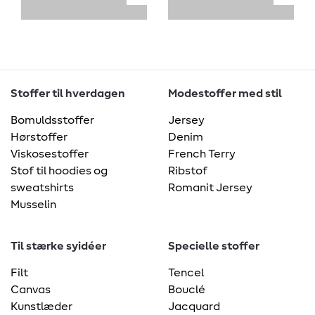
Stoffer til hverdagen
Modestoffer med stil
Bomuldsstoffer
Jersey
Hørstoffer
Denim
Viskosestoffer
French Terry
Stof til hoodies og
Ribstof
sweatshirts
Romanit Jersey
Musselin
Til stærke syidéer
Specielle stoffer
Filt
Tencel
Canvas
Bouclé
Kunstlæder
Jacquard