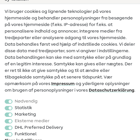
Syvejledninger
Vi bruger cookies og lignende teknologier på vores
hjemmeside og behandler personoplysninger fra besøgende
Hjælp & kontakt
på vores hjemmeside (f.eks. IP-adresse) for f.eks. at
personalisere indhold og annoncer, integrere medier fra
Kontakt
tredjeparter eller analysere adgang til vores hjemmeside.
Data behandles først ved hjælp af indstillede cookies. Vi deler
Information om ændring af operatør
disse data med tredjeparter, som vi angiver i indstillingerne.
Data behandlingen kan ske med samtykke eller på grundlag
FAQ
af en legitim interesse. Samtykke kan gives eller nægtes. Der
Fortrydelsesret
er ret til ikke at give samtykke og til at ændre eller
tilbagekalde samtykke på et senere tidspunkt. Vær
Populært
opmærksom på vores
Impressum
og yderligere oplysninger
om brugen af personoplysninger i vores
Data­schutz­erklärung
.
Stoffer
Nødvendig
Sytilbehør
Statistik
Marketing
Udsalg
Eksterne medier
DHL Preferred Delivery
Funktionel