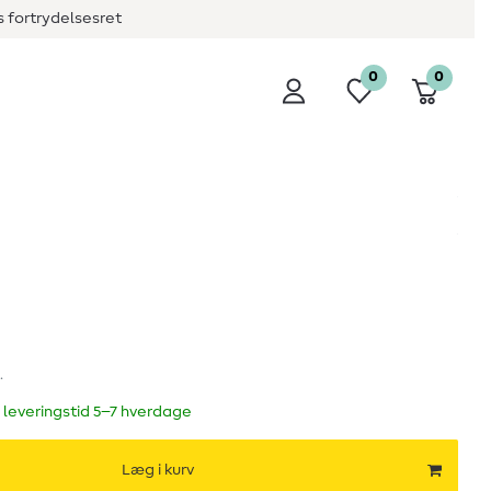
 fortrydelsesret
0
0
.
 leveringstid 5–7 hverdage
Læg i kurv