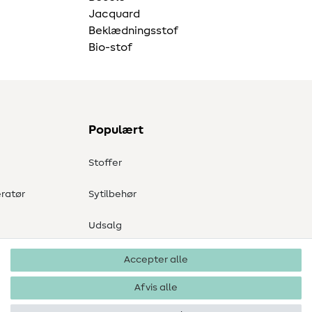
Jacquard
Beklædningsstof
Bio-stof
Populært
Stoffer
ratør
Sytilbehør
Udsalg
Accepter alle
Afvis alle