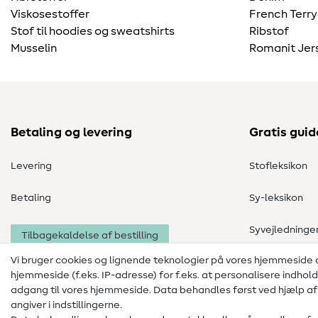
Viskosestoffer
French Terry
Stof til hoodies og sweatshirts
Ribstof
Musselin
Romanit Jer
Betaling og levering
Gratis guid
Levering
Stofleksikon
Betaling
Sy-leksikon
Syvejledninge
Tilbagekaldelse af bestilling
Vi bruger cookies og lignende teknologier på vores hjemmeside
hjemmeside (f.eks. IP-adresse) for f.eks. at personalisere indhol
adgang til vores hjemmeside. Data behandles først ved hjælp af i
angiver i indstillingerne.