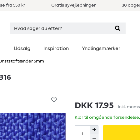
se fra 550 kr
Gratis syvejledninger
30 dages
Udsalg
Inspiration
Yndlingsmærker
 Kunststoftænder 5mm
 B16
DKK 17.95
inkl. moms
Klar til omgående forsendelse,