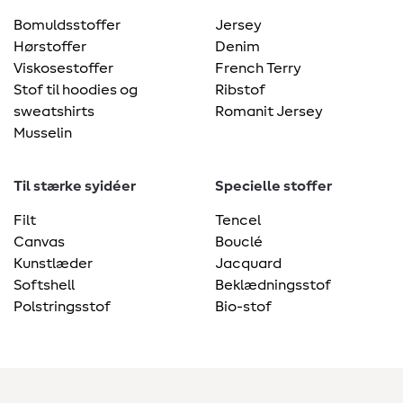
Bomuldsstoffer
Jersey
Hørstoffer
Denim
Viskosestoffer
French Terry
Stof til hoodies og
Ribstof
sweatshirts
Romanit Jersey
Musselin
Til stærke syidéer
Specielle stoffer
Filt
Tencel
Canvas
Bouclé
Kunstlæder
Jacquard
Softshell
Beklædningsstof
Polstringsstof
Bio-stof