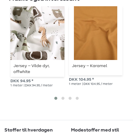
Jersey – Vilde dyr,
Jersey – Karamel
V
offwhite
m
DKK 104.95 *
DKK 94.95 *
DK
1
meter
| DKK 104.95 / meter
1
meter
| DKK 94.95 / meter
1
me
Stoffer til hverdagen
Modestoffer med stil