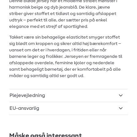
Denne bløde jersey har et moderne stribet mønster i
harmonisk beige og dyb jeansblå. De klare, jævne
striber giver stoffet et tidløst og samtidig afslappet
udtryk – perfekt til alle, der sætter pris på enkel
elegance med et strejf af sportlighed.
Takket være sin behagelige elasticitet smyger stoffet
sig blødt om kroppen og sikrer altid høj bærekomfort –
uanset om det er i hverdagen, i fritiden eller når
børnene leger og frolikker. Jerseyen er fremragende til
afslappede overdele, feminine kjoler og nederdele
samt behageligt børnetøj, der er komfortabelt på alle
måder og samtidig altid ser godt ud.
Plejevejledning
EU-ansvarlig
Måske også interessant