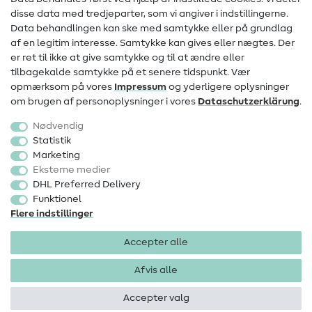
Information om ændring af operatør
disse data med tredjeparter, som vi angiver i indstillingerne.
Data behandlingen kan ske med samtykke eller på grundlag
FAQ
af en legitim interesse. Samtykke kan gives eller nægtes. Der
Fortrydelsesret
er ret til ikke at give samtykke og til at ændre eller
tilbagekalde samtykke på et senere tidspunkt. Vær
Populært
opmærksom på vores
Impressum
og yderligere oplysninger
om brugen af personoplysninger i vores
Data­schutz­erklärung
.
Stoffer
Nødvendig
Sytilbehør
Statistik
Marketing
Udsalg
Eksterne medier
DHL Preferred Delivery
Funktionel
Flere indstillinger
Accepter alle
Impressum
Databeskyttelse
AGB
Fortrydelsesret
Afvis alle
Accepter valg
Ophavsret 2026 SewIY GmbH