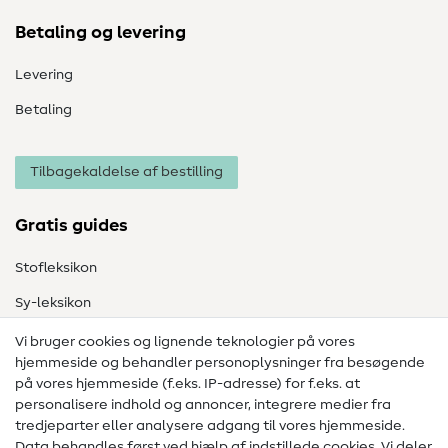
Betaling og levering
Levering
Betaling
Tilbagekaldelse af bestilling
Gratis guides
Stofleksikon
Sy-leksikon
Syvejledninger
Vi bruger cookies og lignende teknologier på vores
hjemmeside og behandler personoplysninger fra besøgende
Hjælp & kontakt
på vores hjemmeside (f.eks. IP-adresse) for f.eks. at
personalisere indhold og annoncer, integrere medier fra
Kontakt
tredjeparter eller analysere adgang til vores hjemmeside.
Data behandles først ved hjælp af indstillede cookies. Vi deler