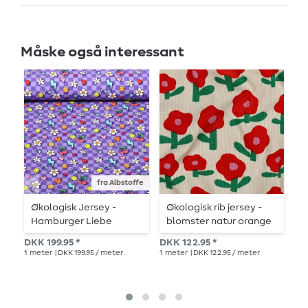
Måske også interessant
fra Albstoffe
Økologisk Jersey -
Økologisk rib jersey -
F
Hamburger Liebe
blomster natur orange
H
Choose Your Vibe Be
s
DKK 199.95 *
DKK 122.95 *
DKK
You Purple
1
meter
| DKK 199.95 / meter
1
meter
| DKK 122.95 / meter
1
me