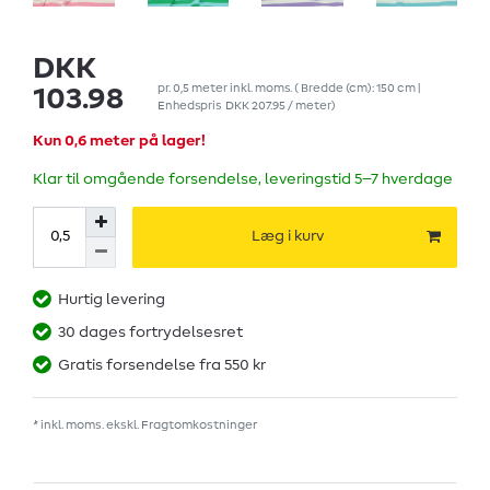
DKK
pr.
0,5
meter
inkl. moms.
( Bredde (cm): 150 cm |
103.98
Enhedspris
DKK 207.95 / meter
)
Kun 0,6 meter på lager!
Klar til omgående forsendelse, leveringstid 5–7 hverdage
Læg i kurv
Hurtig levering
30 dages fortrydelsesret
Gratis forsendelse fra 550 kr
* inkl. moms. ekskl.
Fragtomkostninger