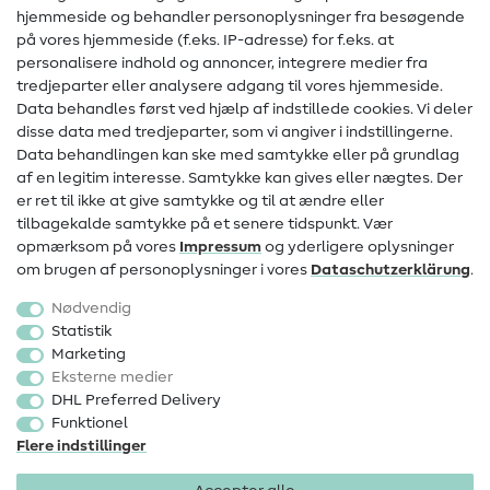
hjemmeside og behandler personoplysninger fra besøgende
Hjælp & kontakt
på vores hjemmeside (f.eks. IP-adresse) for f.eks. at
personalisere indhold og annoncer, integrere medier fra
Kontakt
tredjeparter eller analysere adgang til vores hjemmeside.
Data behandles først ved hjælp af indstillede cookies. Vi deler
Information om ændring af operatør
disse data med tredjeparter, som vi angiver i indstillingerne.
Data behandlingen kan ske med samtykke eller på grundlag
FAQ
af en legitim interesse. Samtykke kan gives eller nægtes. Der
Fortrydelsesret
er ret til ikke at give samtykke og til at ændre eller
tilbagekalde samtykke på et senere tidspunkt. Vær
Populært
opmærksom på vores
Impressum
og yderligere oplysninger
om brugen af personoplysninger i vores
Data­schutz­erklärung
.
Stoffer
Nødvendig
Sytilbehør
Statistik
Marketing
Udsalg
Eksterne medier
DHL Preferred Delivery
Funktionel
Flere indstillinger