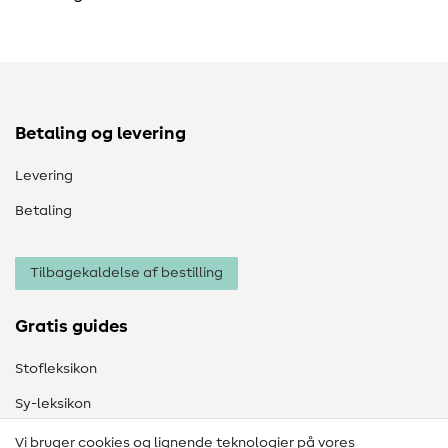
Betaling og levering
Levering
Betaling
Tilbagekaldelse af bestilling
Gratis guides
Stofleksikon
Sy-leksikon
Syvejledninger
Vi bruger cookies og lignende teknologier på vores