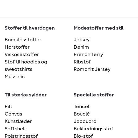
Stoffer til hverdagen
Modestoffer med stil
Bomuldsstoffer
Jersey
Hørstoffer
Denim
Viskosestoffer
French Terry
Stof til hoodies og
Ribstof
sweatshirts
Romanit Jersey
Musselin
Til stærke syidéer
Specielle stoffer
Filt
Tencel
Canvas
Bouclé
Kunstlæder
Jacquard
Softshell
Beklædningsstof
Polstringsstof
Bio-stof