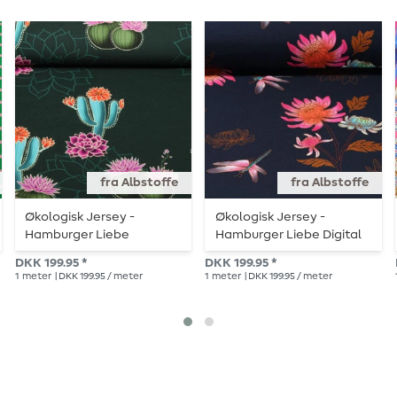
fra Albstoffe
fra Albstoffe
Økologisk Jersey -
Økologisk Jersey -
Hamburger Liebe
Hamburger Liebe Digital
Western Fairy Tales
Print Queens United
DKK 199.95 *
DKK 199.95 *
Prairie Blossom Green
Beautiful Navy
1
meter
| DKK 199.95 / meter
1
meter
| DKK 199.95 / meter