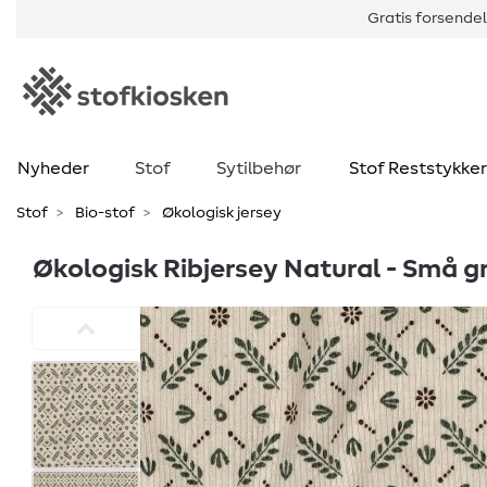
Gratis forsendel
Nyheder
Stof
Sytilbehør
Stof Reststykker
Stof
Bio-stof
Økologisk jersey
Økologisk Ribjersey Natural - Små g