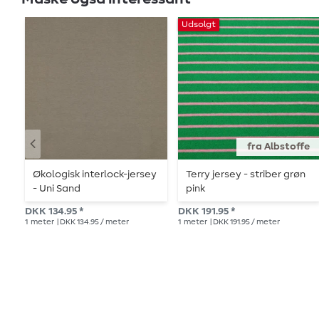
Udsolgt
fra Albstoffe
Økologisk interlock-jersey
Terry jersey - striber grøn
- Uni Sand
pink
DKK 134.95 *
DKK 191.95 *
1
meter
| DKK 134.95 / meter
1
meter
| DKK 191.95 / meter