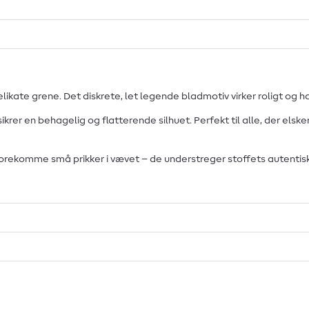
elikate grene. Det diskrete, let legende bladmotiv virker roligt og h
ikrer en behagelig og flatterende silhuet. Perfekt til alle, der elske
rekomme små prikker i vævet – de understreger stoffets autentiske,