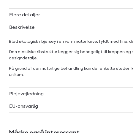
Flere detaljer
Beskrivelse
Blød økologisk ribjersey i en varm naturfarve, fyldt med fine, d
Den elastiske ribstruktur lægger sig behageligt til kroppen og s
designdetalje.
På grund af den naturlige behandling kan der enkelte steder fo
unikum.
Plejevejledning
EU-ansvarlig
Måske også interessant