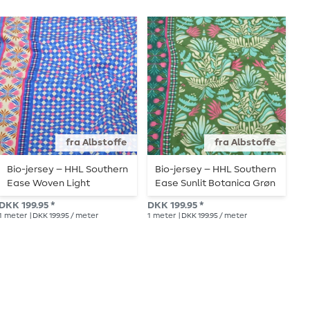
fra Albstoffe
fra Albstoffe
Bio-jersey – HHL Southern
Bio-jersey – HHL Southern
Ø
Ease Woven Light
Ease Sunlit Botanica Grøn
H
Royalblå
M
DKK 199.95 *
DKK 199.95 *
DK
1
meter
| DKK 199.95 / meter
1
meter
| DKK 199.95 / meter
1
me