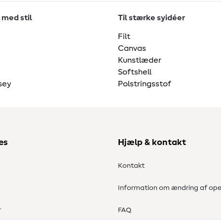
 med stil
Til stærke syidéer
Filt
Canvas
Kunstlæder
Softshell
sey
Polstringsstof
es
Hjælp & kontakt
Kontakt
Information om ændring af ope
r
FAQ