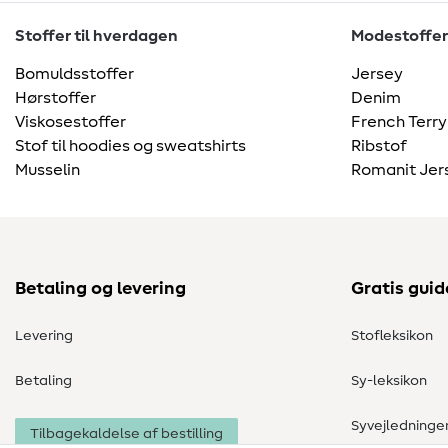
Stoffer til hverdagen
Modestoffer
Bomuldsstoffer
Jersey
Hørstoffer
Denim
Viskosestoffer
French Terry
Stof til hoodies og sweatshirts
Ribstof
Musselin
Romanit Jer
Betaling og levering
Gratis guid
Levering
Stofleksikon
Betaling
Sy-leksikon
Syvejledninge
Tilbagekaldelse af bestilling