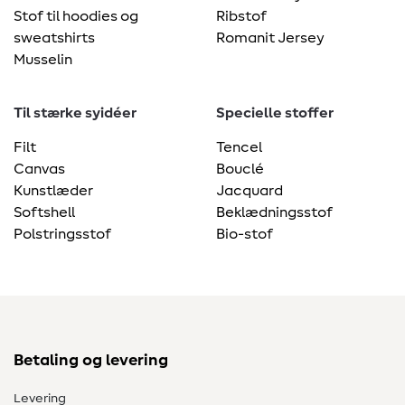
Stof til hoodies og
Ribstof
sweatshirts
Romanit Jersey
Musselin
Til stærke syidéer
Specielle stoffer
Filt
Tencel
Canvas
Bouclé
Kunstlæder
Jacquard
Softshell
Beklædningsstof
Polstringsstof
Bio-stof
Betaling og levering
Levering