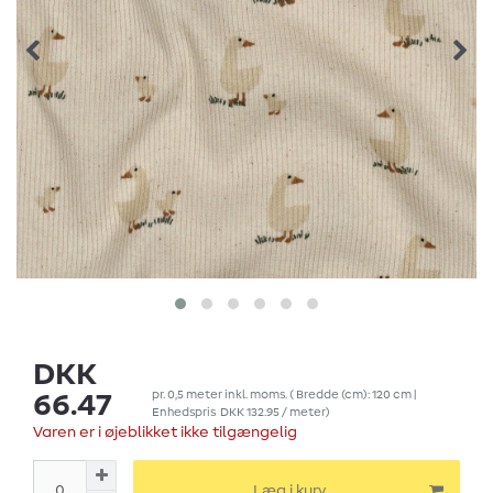
DKK
pr.
0,5
meter
inkl. moms.
( Bredde (cm): 120 cm |
66.47
Enhedspris
DKK 132.95 / meter
)
Varen er i øjeblikket ikke tilgængelig
Læg i kurv