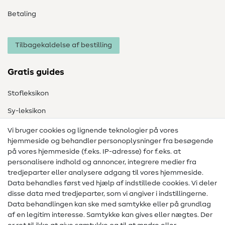
Betaling
Tilbagekaldelse af bestilling
Gratis guides
Stofleksikon
Sy-leksikon
Syvejledninger
Vi bruger cookies og lignende teknologier på vores
hjemmeside og behandler personoplysninger fra besøgende
Hjælp & kontakt
på vores hjemmeside (f.eks. IP-adresse) for f.eks. at
personalisere indhold og annoncer, integrere medier fra
Kontakt
tredjeparter eller analysere adgang til vores hjemmeside.
Data behandles først ved hjælp af indstillede cookies. Vi deler
Information om ændring af operatør
disse data med tredjeparter, som vi angiver i indstillingerne.
Data behandlingen kan ske med samtykke eller på grundlag
FAQ
af en legitim interesse. Samtykke kan gives eller nægtes. Der
Fortrydelsesret