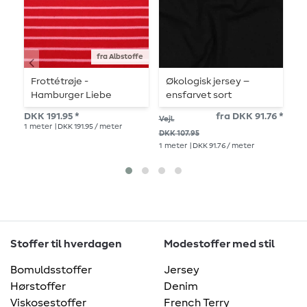
fra Albstoffe
Frottétrøje -
Økologisk jersey –
Ø
Hamburger Liebe
ensfarvet sort
j
striber rød pink
E
DKK 191.95 *
fra DKK 91.76 *
DK
Vejl.
R
1
meter
| DKK 191.95 / meter
1
me
DKK 107.95
1
meter
| DKK 91.76 / meter
Stoffer til hverdagen
Modestoffer med stil
Bomuldsstoffer
Jersey
Hørstoffer
Denim
Viskosestoffer
French Terry