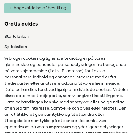
Tilbagekaldelse af bestilling
Gratis guides
Stofleksikon
Sy-leksikon
Syvejledninger
Vi bruger cookies og lignende teknologier på vores
hjemmeside og behandler personoplysninger fra besøgende
Hjælp & kontakt
på vores hjemmeside (f.eks. IP-adresse) for f.eks. at
personalisere indhold og annoncer, integrere medier fra
Kontakt
tredjeparter eller analysere adgang til vores hjemmeside.
Data behandles først ved hjælp af indstillede cookies. Vi deler
Information om ændring af operatør
disse data med tredjeparter, som vi angiver i indstillingerne.
Data behandlingen kan ske med samtykke eller på grundlag
FAQ
af en legitim interesse. Samtykke kan gives eller nægtes. Der
Fortrydelsesret
er ret til ikke at give samtykke og til at ændre eller
tilbagekalde samtykke på et senere tidspunkt. Vær
Populært
opmærksom på vores
Impressum
og yderligere oplysninger