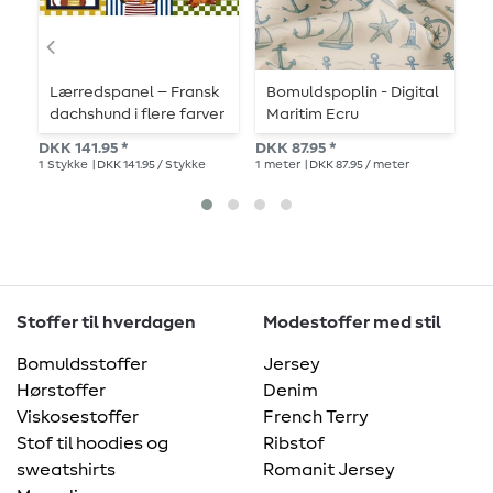
Lærredspanel – Fransk
Bomuldspoplin - Digital
O
dachshund i flere farver
Maritim Ecru
-
N
DKK 141.95 *
DKK 87.95 *
DK
1
Stykke
| DKK 141.95 / Stykke
1
meter
| DKK 87.95 / meter
1
St
Stoffer til hverdagen
Modestoffer med stil
Bomuldsstoffer
Jersey
Hørstoffer
Denim
Viskosestoffer
French Terry
Stof til hoodies og
Ribstof
sweatshirts
Romanit Jersey