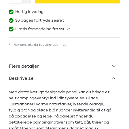
Hurtig levering
30 dages fortrydelsesret
Gratis forsendelse fra 550 kr
* inkl. moms. ekskl.
Fragtomkostninger
Flere detaljer
Beskrivelse
Med dette kærligt designede panel kan du bringe et
helt campingeventyr ind i dit syværelse. Glade
illustrationer i varme naturfarver, lysende orange,
fyldig grøn og bløde blå nuancer inviterer dig til at gå
på opdagelse og lege. På panelet finder du
detaljerede campingmotiver som telt, bål, træer og
småt tilbehør, som tilsammen udgør et magisk