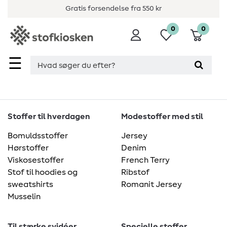
Gratis forsendelse fra 550 kr
0
0
☰
Stoffer til hverdagen
Modestoffer med stil
Bomuldsstoffer
Jersey
Hørstoffer
Denim
Viskosestoffer
French Terry
Stof til hoodies og
Ribstof
sweatshirts
Romanit Jersey
Musselin
Til stærke syidéer
Specielle stoffer