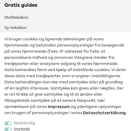
Gratis guides
Stofleksikon
Sy-leksikon
Syvejledninger
Vi bruger cookies og lignende teknologier på vores
hjemmeside og behandler personoplysninger fra besøgende
Hjælp & kontakt
på vores hjemmeside (f.eks. IP-adresse) for f.eks. at
personalisere indhold og annoncer, integrere medier fra
Kontakt
tredjeparter eller analysere adgang til vores hjemmeside.
Data behandles først ved hjælp af indstillede cookies. Vi deler
Information om ændring af operatør
disse data med tredjeparter, som vi angiver i indstillingerne.
Data behandlingen kan ske med samtykke eller på grundlag
FAQ
af en legitim interesse. Samtykke kan gives eller nægtes. Der
Fortrydelsesret
er ret til ikke at give samtykke og til at ændre eller
tilbagekalde samtykke på et senere tidspunkt. Vær
Populært
opmærksom på vores
Impressum
og yderligere oplysninger
om brugen af personoplysninger i vores
Data­schutz­erklärung
.
Stoffer
Nødvendig
Sytilbehør
Statistik