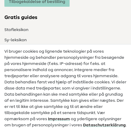
Tilbagekaldelse af bestilling
Gratis guides
Stofleksikon
Sy-leksikon
Syvejledninger
Vi bruger cookies og lignende teknologier på vores
hjemmeside og behandler personoplysninger fra besøgende
Hjælp & kontakt
på vores hjemmeside (f.eks. IP-adresse) for f.eks. at
personalisere indhold og annoncer, integrere medier fra
Kontakt
tredjeparter eller analysere adgang til vores hjemmeside.
Data behandles først ved hjælp af indstillede cookies. Vi deler
Information om ændring af operatør
disse data med tredjeparter, som vi angiver i indstillingerne.
Data behandlingen kan ske med samtykke eller på grundlag
FAQ
af en legitim interesse. Samtykke kan gives eller nægtes. Der
Fortrydelsesret
er ret til ikke at give samtykke og til at ændre eller
tilbagekalde samtykke på et senere tidspunkt. Vær
Populært
opmærksom på vores
Impressum
og yderligere oplysninger
om brugen af personoplysninger i vores
Data­schutz­erklärung
.
Stoffer