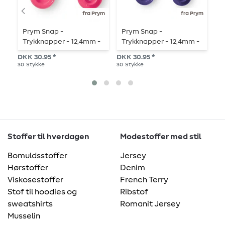
fra Prym
fra Prym
Prym Snap -
Prym Snap -
P
Trykknapper - 12,4mm -
Trykknapper - 12,4mm -
T
hindbær - 30 stk.
violet - 30 stk.
m
DKK 30.95 *
DKK 30.95 *
DK
30
Stykke
30
Stykke
30
Stoffer til hverdagen
Modestoffer med stil
Bomuldsstoffer
Jersey
Hørstoffer
Denim
Viskosestoffer
French Terry
Stof til hoodies og
Ribstof
sweatshirts
Romanit Jersey
Musselin