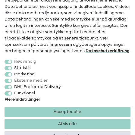
tredjeparter eller analysere adgang til vores hjemmeside.
Data behandles først ved hjælp af indstillede cookies. Vi deler
Information om ændring af operatør
disse data med tredjeparter, som vi angiver i indstillingerne.
Data behandlingen kan ske med samtykke eller på grundlag
FAQ
af en legitim interesse. Samtykke kan gives eller nægtes. Der
Fortrydelsesret
er ret til ikke at give samtykke og til at ændre eller
tilbagekalde samtykke på et senere tidspunkt. Vær
Populært
opmærksom på vores
Impressum
og yderligere oplysninger
om brugen af personoplysninger i vores
Data­schutz­erklärung
.
Stoffer
Nødvendig
Sytilbehør
Statistik
Marketing
Udsalg
Eksterne medier
DHL Preferred Delivery
Funktionel
Flere indstillinger
Accepter alle
Impressum
Databeskyttelse
AGB
Fortrydelsesret
Afvis alle