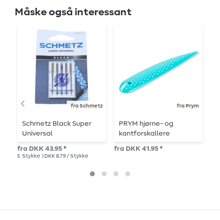
Måske også interessant
fra Schmetz
fra Prym
Schmetz Black Super
PRYM hjørne- og
G
Universal
kantforskallere
t
symaskinenåle
1
fra DKK 43.95 *
fra DKK 41.95 *
DK
5
Stykke
| DKK 8.79 / Stykke
1
10