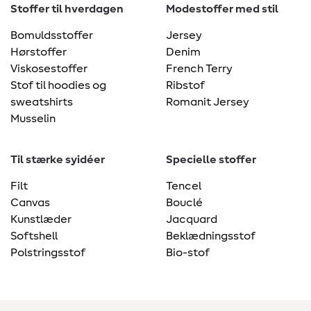
Stoffer til hverdagen
Modestoffer med stil
Bomuldsstoffer
Jersey
Hørstoffer
Denim
Viskosestoffer
French Terry
Stof til hoodies og
Ribstof
sweatshirts
Romanit Jersey
Musselin
Til stærke syidéer
Specielle stoffer
Filt
Tencel
Canvas
Bouclé
Kunstlæder
Jacquard
Softshell
Beklædningsstof
Polstringsstof
Bio-stof