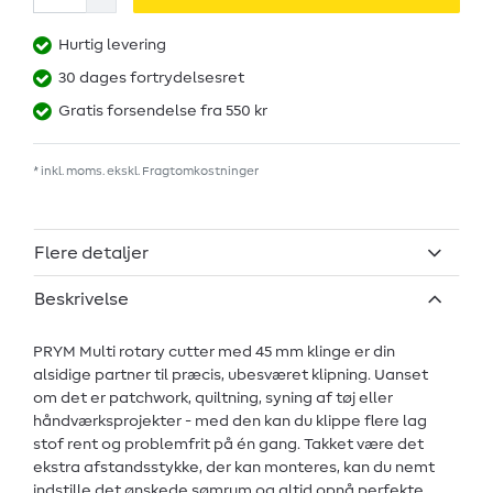
Hurtig levering
30 dages fortrydelsesret
Gratis forsendelse fra 550 kr
* inkl. moms. ekskl.
Fragtomkostninger
Flere detaljer
Beskrivelse
PRYM Multi rotary cutter med 45 mm klinge er din
alsidige partner til præcis, ubesværet klipning. Uanset
om det er patchwork, quiltning, syning af tøj eller
håndværksprojekter - med den kan du klippe flere lag
stof rent og problemfrit på én gang. Takket være det
ekstra afstandsstykke, der kan monteres, kan du nemt
indstille det ønskede sømrum og altid opnå perfekte,