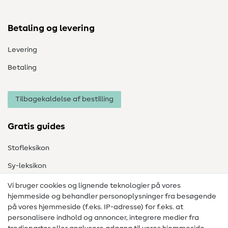
Betaling og levering
Levering
Betaling
Tilbagekaldelse af bestilling
Gratis guides
Stofleksikon
Sy-leksikon
Syvejledninger
Vi bruger cookies og lignende teknologier på vores
hjemmeside og behandler personoplysninger fra besøgende
Hjælp & kontakt
på vores hjemmeside (f.eks. IP-adresse) for f.eks. at
personalisere indhold og annoncer, integrere medier fra
Kontakt