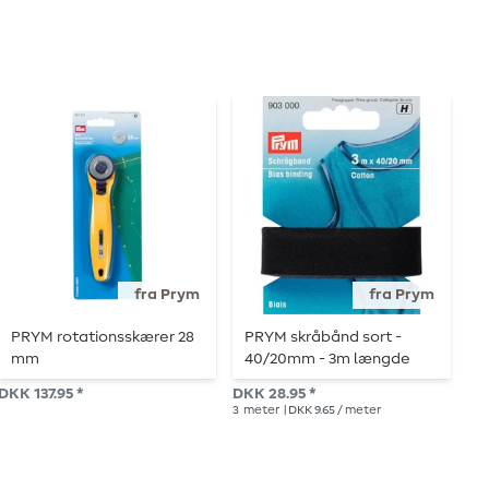
fra Prym
fra Prym
PRYM rotationsskærer 28
PRYM skråbånd sort -
P
mm
40/20mm - 3m længde
m
DKK 137.95 *
DKK 28.95 *
DK
3
meter
| DKK 9.65 / meter
1
St