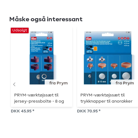
Måske også interessant
Udsolgt
fra Prym
fra Prym
PRYM-værktøjssæt til
PRYM-værktøjssæt til
jersey-pressbolte - 8 og
trykknapper til anorakker
10 mm
- 12, 15 og 20 mm
DKK 45.95 *
DKK 70.95 *