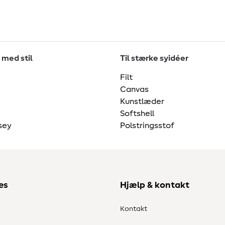
 med stil
Til stærke syidéer
Filt
Canvas
Kunstlæder
Softshell
sey
Polstringsstof
es
Hjælp & kontakt
Kontakt