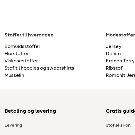
Stoffer til hverdagen
Modestoffer
Bomuldsstoffer
Jersey
Hørstoffer
Denim
Viskosestoffer
French Terry
Stof til hoodies og sweatshirts
Ribstof
Musselin
Romanit Jer
Betaling og levering
Gratis guid
Levering
Stofleksikon