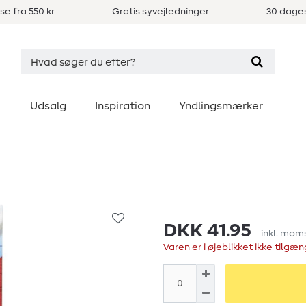
se fra 550 kr
Gratis syvejledninger
30 dages
Udsalg
Inspiration
Yndlingsmærker
DKK 41.95
inkl. mom
Varen er i øjeblikket ikke tilgæn