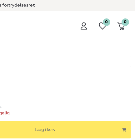
 fortrydelsesret
0
0
s.
gelig
Læg i kurv