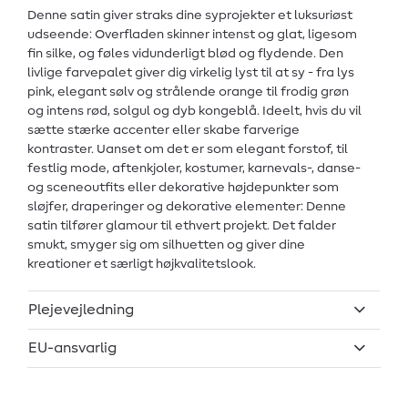
Denne satin giver straks dine syprojekter et luksuriøst
udseende: Overfladen skinner intenst og glat, ligesom
fin silke, og føles vidunderligt blød og flydende. Den
livlige farvepalet giver dig virkelig lyst til at sy - fra lys
pink, elegant sølv og strålende orange til frodig grøn
og intens rød, solgul og dyb kongeblå. Ideelt, hvis du vil
sætte stærke accenter eller skabe farverige
kontraster. Uanset om det er som elegant forstof, til
festlig mode, aftenkjoler, kostumer, karnevals-, danse-
og sceneoutfits eller dekorative højdepunkter som
sløjfer, draperinger og dekorative elementer: Denne
satin tilfører glamour til ethvert projekt. Det falder
smukt, smyger sig om silhuetten og giver dine
kreationer et særligt højkvalitetslook.
Plejevejledning
EU-ansvarlig