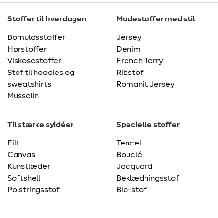
Stoffer til hverdagen
Modestoffer med stil
Bomuldsstoffer
Jersey
Hørstoffer
Denim
Viskosestoffer
French Terry
Stof til hoodies og
Ribstof
sweatshirts
Romanit Jersey
Musselin
Til stærke syidéer
Specielle stoffer
Filt
Tencel
Canvas
Bouclé
Kunstlæder
Jacquard
Softshell
Beklædningsstof
Polstringsstof
Bio-stof