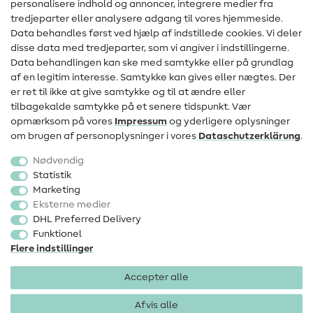
personalisere indhold og annoncer, integrere medier fra
Kontakt
tredjeparter eller analysere adgang til vores hjemmeside.
Data behandles først ved hjælp af indstillede cookies. Vi deler
Information om ændring af operatør
disse data med tredjeparter, som vi angiver i indstillingerne.
Data behandlingen kan ske med samtykke eller på grundlag
FAQ
af en legitim interesse. Samtykke kan gives eller nægtes. Der
Fortrydelsesret
er ret til ikke at give samtykke og til at ændre eller
tilbagekalde samtykke på et senere tidspunkt. Vær
Populært
opmærksom på vores
Impressum
og yderligere oplysninger
om brugen af personoplysninger i vores
Data­schutz­erklärung
.
Stoffer
Nødvendig
Sytilbehør
Statistik
Marketing
Udsalg
Eksterne medier
DHL Preferred Delivery
Funktionel
Flere indstillinger
Accepter alle
Impressum
Databeskyttelse
AGB
Fortrydelsesret
Afvis alle