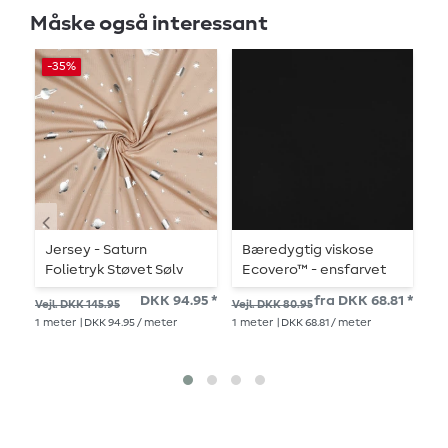
Måske også interessant
-35%
Jersey - Saturn
Bæredygtig viskose
J
Folietryk Støvet Sølv
Ecovero™ - ensfarvet
Garnfarvet
sort
DK
DKK 94.95 *
fra DKK 68.81 *
Vejl. DKK 145.95
Vejl. DKK 80.95
1
me
1
meter
| DKK 94.95 / meter
1
meter
| DKK 68.81 / meter