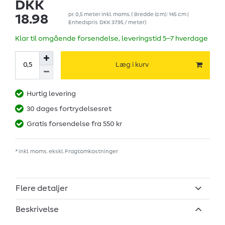
DKK
pr.
0,5
meter
inkl. moms.
( Bredde (cm): 145 cm |
18.98
Enhedspris
DKK 37.95 / meter
)
Klar til omgående forsendelse, leveringstid 5–7 hverdage
Læg i kurv
Hurtig levering
30 dages fortrydelsesret
Gratis forsendelse fra 550 kr
* inkl. moms. ekskl.
Fragtomkostninger
Flere detaljer
Beskrivelse