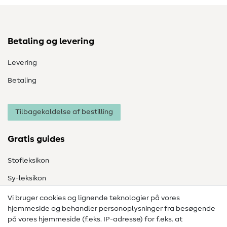
Betaling og levering
Levering
Betaling
Tilbagekaldelse af bestilling
Gratis guides
Stofleksikon
Sy-leksikon
Syvejledninger
Vi bruger cookies og lignende teknologier på vores
hjemmeside og behandler personoplysninger fra besøgende
Hjælp & kontakt
på vores hjemmeside (f.eks. IP-adresse) for f.eks. at