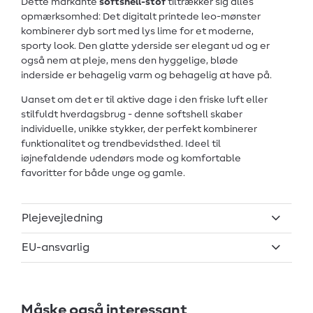
Dette markante
softshell-stof
tiltrækker sig alles
opmærksomhed: Det digitalt printede leo-mønster
kombinerer dyb sort med lys lime for et moderne,
sporty look. Den glatte yderside ser elegant ud og er
også nem at pleje, mens den hyggelige, bløde
inderside er behagelig varm og behagelig at have på.
Uanset om det er til aktive dage i den friske luft eller
stilfuldt hverdagsbrug - denne softshell skaber
individuelle, unikke stykker, der perfekt kombinerer
funktionalitet og trendbevidsthed. Ideel til
iøjnefaldende udendørs mode og komfortable
favoritter for både unge og gamle.
Plejevejledning
EU-ansvarlig
Måske også interessant