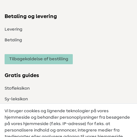
Betaling og levering
Levering
Betaling
Tilbagekaldelse af bestilling
Gratis guides
Stofleksikon
Sy-leksikon
Syvejledninger
Vi bruger cookies og lignende teknologier på vores
hjemmeside og behandler personoplysninger fra besøgende
Hjælp & kontakt
på vores hjemmeside (f.eks. IP-adresse) for f.eks. at
personalisere indhold og annoncer, integrere medier fra
Kontakt
tredjeparter eller analysere adgang til vores hjemmeside.