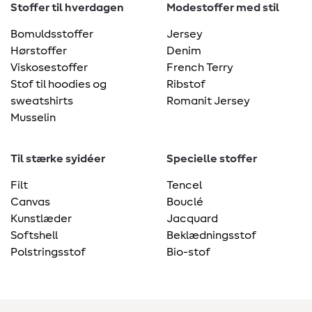
Stoffer til hverdagen
Modestoffer med stil
Bomuldsstoffer
Jersey
Hørstoffer
Denim
Viskosestoffer
French Terry
Stof til hoodies og
Ribstof
sweatshirts
Romanit Jersey
Musselin
Til stærke syidéer
Specielle stoffer
Filt
Tencel
Canvas
Bouclé
Kunstlæder
Jacquard
Softshell
Beklædningsstof
Polstringsstof
Bio-stof