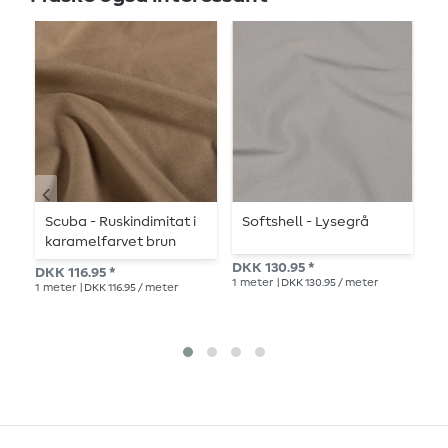
Scuba - Ruskindimitat i
Softshell - Lysegrå
S
karamelfarvet brun
l
DKK 130.95 *
DKK 116.95 *
Vejl
1
meter
| DKK 130.95 / meter
1
meter
| DKK 116.95 / meter
DKK
1
me