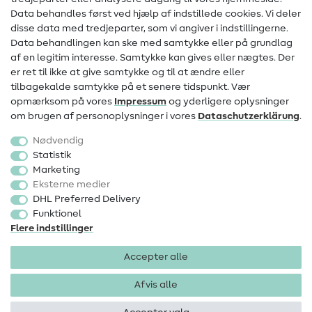
Data behandles først ved hjælp af indstillede cookies. Vi deler
Information om ændring af operatør
disse data med tredjeparter, som vi angiver i indstillingerne.
Data behandlingen kan ske med samtykke eller på grundlag
FAQ
af en legitim interesse. Samtykke kan gives eller nægtes. Der
Fortrydelsesret
er ret til ikke at give samtykke og til at ændre eller
tilbagekalde samtykke på et senere tidspunkt. Vær
Populært
opmærksom på vores
Impressum
og yderligere oplysninger
om brugen af personoplysninger i vores
Data­schutz­erklärung
.
Stoffer
Nødvendig
Sytilbehør
Statistik
Marketing
Udsalg
Eksterne medier
DHL Preferred Delivery
Funktionel
Flere indstillinger
Accepter alle
Impressum
Databeskyttelse
AGB
Fortrydelsesret
Afvis alle