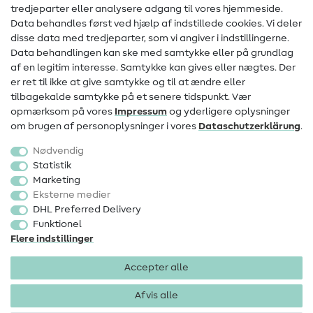
Kontakt
tredjeparter eller analysere adgang til vores hjemmeside.
Data behandles først ved hjælp af indstillede cookies. Vi deler
Information om ændring af operatør
disse data med tredjeparter, som vi angiver i indstillingerne.
Data behandlingen kan ske med samtykke eller på grundlag
FAQ
af en legitim interesse. Samtykke kan gives eller nægtes. Der
Fortrydelsesret
er ret til ikke at give samtykke og til at ændre eller
tilbagekalde samtykke på et senere tidspunkt. Vær
Populært
opmærksom på vores
Impressum
og yderligere oplysninger
om brugen af personoplysninger i vores
Data­schutz­erklärung
.
Stoffer
Nødvendig
Sytilbehør
Statistik
Marketing
Udsalg
Eksterne medier
DHL Preferred Delivery
Funktionel
Flere indstillinger
Accepter alle
Impressum
Databeskyttelse
AGB
Fortrydelsesret
Afvis alle