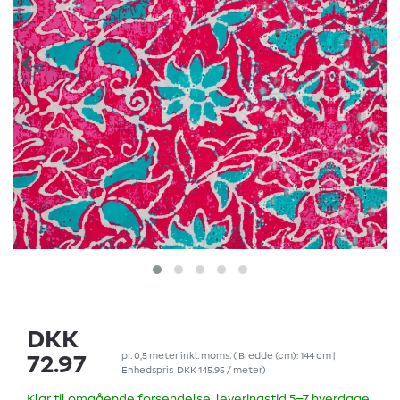
DKK
pr.
0,5
meter
inkl. moms.
( Bredde (cm): 144 cm |
72.97
Enhedspris
DKK 145.95 / meter
)
Klar til omgående forsendelse, leveringstid 5–7 hverdage