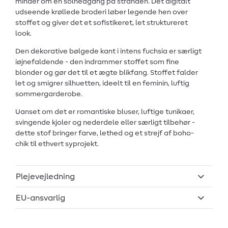
minder om en solnedgang på stranden. Det digitalt
udseende krøllede broderi løber legende hen over
stoffet og giver det et sofistikeret, let struktureret
look.
Den dekorative bølgede kant i intens fuchsia er særligt
iøjnefaldende - den indrammer stoffet som fine
blonder og gør det til et ægte blikfang. Stoffet falder
let og smigrer silhuetten, ideelt til en feminin, luftig
sommergarderobe.
Uanset om det er romantiske bluser, luftige tunikaer,
svingende kjoler og nederdele eller særligt tilbehør -
dette stof bringer farve, lethed og et strejf af boho-
chik til ethvert syprojekt.
Plejevejledning
EU-ansvarlig