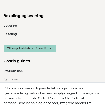
Betaling og levering
Levering
Betaling
Tilbagekaldelse af bestilling
Gratis guides
Stofleksikon
Sy-leksikon
Syvejledninger
Vi bruger cookies og lignende teknologier på vores
hjemmeside og behandler personoplysninger fra besøgende
Hjælp & kontakt
på vores hjemmeside (f.eks. IP-adresse) for f.eks. at
personalisere indhold og annoncer, integrere medier fra