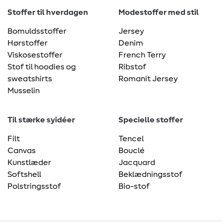
Stoffer til hverdagen
Modestoffer med stil
Bomuldsstoffer
Jersey
Hørstoffer
Denim
Viskosestoffer
French Terry
Stof til hoodies og
Ribstof
sweatshirts
Romanit Jersey
Musselin
Til stærke syidéer
Specielle stoffer
Filt
Tencel
Canvas
Bouclé
Kunstlæder
Jacquard
Softshell
Beklædningsstof
Polstringsstof
Bio-stof