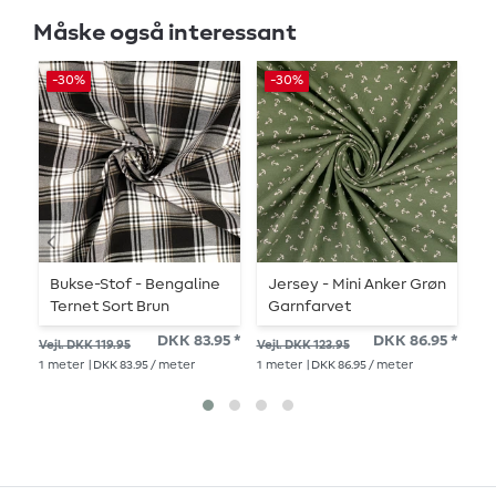
Måske også interessant
-30%
-30%
Bukse-Stof - Bengaline
Jersey - Mini Anker Grøn
J
Ternet Sort Brun
Garnfarvet
DK
DKK 83.95 *
DKK 86.95 *
Vejl. DKK 119.95
Vejl. DKK 123.95
1
me
1
meter
| DKK 83.95 / meter
1
meter
| DKK 86.95 / meter