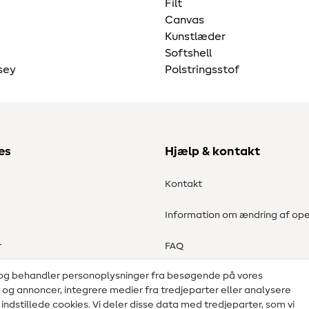
Filt
Canvas
Kunstlæder
Softshell
sey
Polstringsstof
es
Hjælp & kontakt
Kontakt
Information om ændring af ope
r
FAQ
 og behandler personoplysninger fra besøgende på vores
Fortrydelsesret
d og annoncer, integrere medier fra tredjeparter eller analysere
ndstillede cookies. Vi deler disse data med tredjeparter, som vi