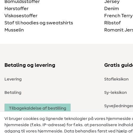
Bomuldsstoffer
Jersey
Hørstoffer
Denim
Viskosestoffer
French Terry
Stof til hoodies og sweatshirts
Ribstof
Musselin
Romanit Jer
Betaling og levering
Gratis guid
Levering
Stofleksikon
Betaling
Sy-leksikon
Syvejledninge
Tilbagekaldelse af bestilling
Vi bruger cookies og lignende teknologier på vores hjemmeside
hjemmeside (f.eks. IP-adresse) for f.eks. at personalisere indhol
adgang til vores hjemmeside. Data behandles først ved hjælp af i