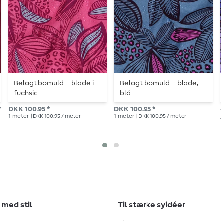
Belagt bomuld – blade i
Belagt bomuld – blade,
fuchsia
blå
*
DKK 100.95 *
DKK 100.95 *
1
meter
| DKK 100.95 / meter
1
meter
| DKK 100.95 / meter
 med stil
Til stærke syidéer