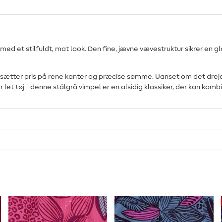
ed et stilfuldt, mat look. Den fine, jævne vævestruktur sikrer en gl
, der sætter pris på rene kanter og præcise sømme. Uanset om det dr
er let tøj - denne stålgrå vimpel er en alsidig klassiker, der kan ko