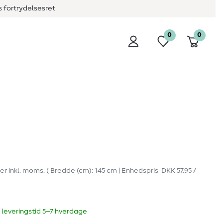
 fortrydelsesret
0
0
er
inkl. moms.
( Bredde (cm): 145 cm | Enhedspris
DKK 57.95 /
 leveringstid 5–7 hverdage