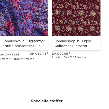
Bomuldsvoile - Digitaltryk
Bomuldspoplin - Enjoy
B
batik blomsterprint lilla
Collection Blomster
C
Vinrød
DKK 82.41 *
DKK 72.95 *
DK
Vejl. DKK 96.95
1
meter
| DKK 72.95 / meter
1
me
1
meter
| DKK 82.41 / meter
Specielle stoffer