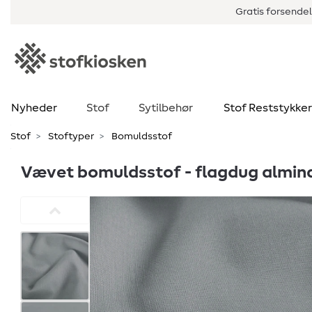
Gratis forsendel
Nyheder
Stof
Sytilbehør
Stof Reststykker
Stof
Stoftyper
Bomuldsstof
Vævet bomuldsstof - flagdug almind