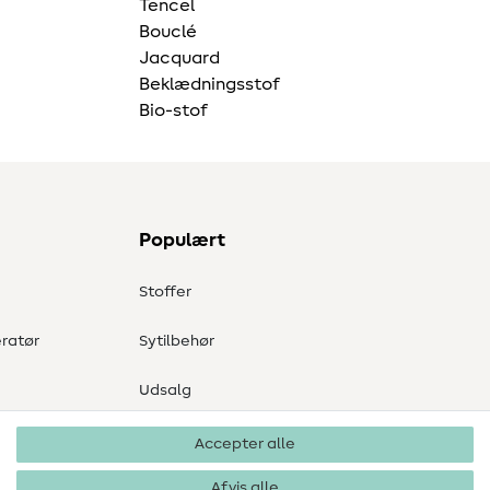
Tencel
Bouclé
Jacquard
Beklædningsstof
Bio-stof
Populært
Stoffer
ratør
Sytilbehør
Udsalg
Accepter alle
Afvis alle