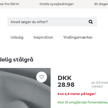
se fra 550 kr
Gratis syvejledninger
30 dages
Udsalg
Inspiration
Yndlingsmærker
elig stålgrå
DKK
pr.
0,5
met
28.98
meter
)
Kun 2,4 meter på lager!
Klar til omgående forsendelse,