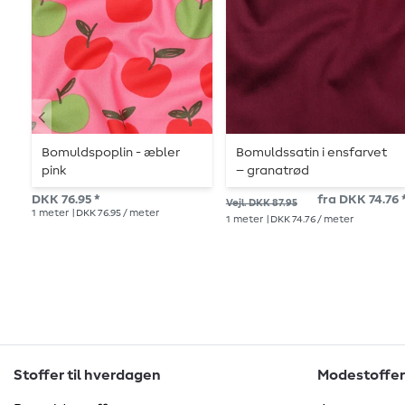
Bomuldspoplin - æbler
Bomuldssatin i ensfarvet
pink
– granatrød
DKK 76.95 *
fra DKK 74.76 
Vejl. DKK 87.95
1
meter
| DKK 76.95 / meter
1
meter
| DKK 74.76 / meter
Stoffer til hverdagen
Modestoffer