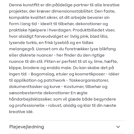
Denne kunstfilt er din pålidelige partner til alle kreative
projekter, der kræver dimensionsstabilitet. Den faste,
kompakte kvalitet sikrer, at dit arbejde bevarer sin
form i lang tid - ideelt til tilbehør, dekorationer og
praktiske hjælpere i hverdagen. Produktbilledet viser,
hvor alsidigt farveudvalget er: livlig pink, blød lilla,
lysende turkis, en frisk lyseblå og en tidløs
melangegrå. Uanset om du foretrækker lyse blikfang
eller diskrete nuancer - her finder du den rigtige
nuance til din stil. Filten er perfekt til at sy, lime, hæfte,
klippe, brodere og endda male. Du kan skabe det på
ingen tid: - Bogomslag, etuier og kosmetikposer - Idéer
til applikation og patchwork - Taskeorganisatorer,
dokumenttasker og kurve - Kostumer, tilbehør og
sæsonbestemte dekorationer En ægte
håndarbejdsklassiker, som vil glæde både begyndere
og professionelle - robust, alsidig og klar til din næste
kreative idé.
Plejevejledning