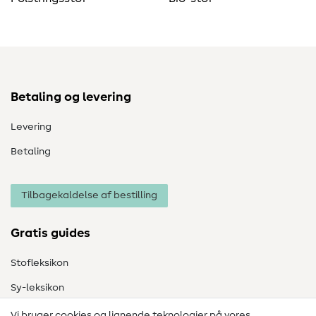
Betaling og levering
Levering
Betaling
Tilbagekaldelse af bestilling
Gratis guides
Stofleksikon
Sy-leksikon
Syvejledninger
Vi bruger cookies og lignende teknologier på vores