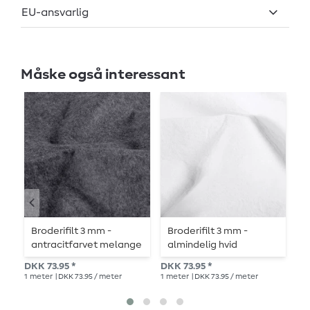
EU-ansvarlig
Måske også interessant
Broderifilt 3 mm -
Broderifilt 3 mm -
B
antracitfarvet melange
almindelig hvid
DK
DKK 73.95 *
DKK 73.95 *
1
me
1
meter
| DKK 73.95 / meter
1
meter
| DKK 73.95 / meter