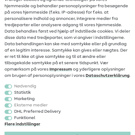
hjemmeside og behandler personoplysninger fra besøgende
Hjælp & kontakt
på vores hjemmeside (f.eks. IP-adresse) for f.eks. at
personalisere indhold og annoncer, integrere medier fra
Kontakt
tredjeparter eller analysere adgang til vores hjemmeside.
Data behandles først ved hjælp af indstillede cookies. Vi deler
Information om ændring af operatør
disse data med tredjeparter, som vi angiver i indstillingerne.
Data behandlingen kan ske med samtykke eller på grundlag
FAQ
af en legitim interesse. Samtykke kan gives eller nægtes. Der
Fortrydelsesret
er ret til ikke at give samtykke og til at ændre eller
tilbagekalde samtykke på et senere tidspunkt. Vær
Populært
opmærksom på vores
Impressum
og yderligere oplysninger
om brugen af personoplysninger i vores
Data­schutz­erklärung
.
Stoffer
Nødvendig
Sytilbehør
Statistik
Marketing
Udsalg
Eksterne medier
DHL Preferred Delivery
Funktionel
Flere indstillinger