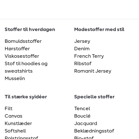
Stoffer til hverdagen
Modestoffer med stil
Bomuldsstoffer
Jersey
Hørstoffer
Denim
Viskosestoffer
French Terry
Stof til hoodies og
Ribstof
sweatshirts
Romanit Jersey
Musselin
Til stærke syidéer
Specielle stoffer
Filt
Tencel
Canvas
Bouclé
Kunstlæder
Jacquard
Softshell
Beklædningsstof
Polstringsstof
Bio-stof