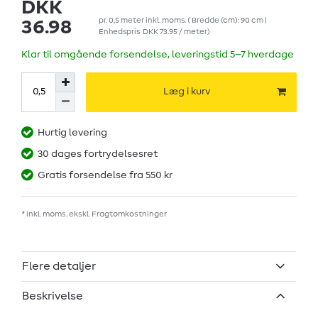
DKK
pr.
0,5
meter
inkl. moms.
( Bredde (cm): 90 cm |
36.98
Enhedspris
DKK 73.95 / meter
)
Klar til omgående forsendelse, leveringstid 5–7 hverdage
Læg i kurv
Hurtig levering
30 dages fortrydelsesret
Gratis forsendelse fra 550 kr
* inkl. moms. ekskl.
Fragtomkostninger
Flere detaljer
Beskrivelse