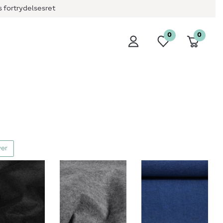
 fortrydelsesret
0
0
ver