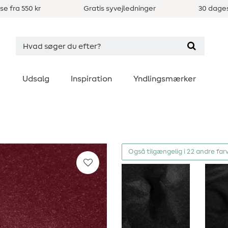
se fra 550 kr
Gratis syvejledninger
30 dages
Udsalg
Inspiration
Yndlingsmærker
Også tilgængelig i 22 andre far