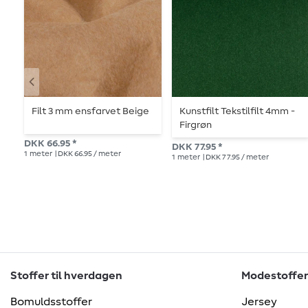
Filt 3 mm ensfarvet Beige
Kunstfilt Tekstilfilt 4mm -
Firgrøn
DKK 66.95 *
DKK 77.95 *
1
meter
| DKK 66.95 / meter
1
meter
| DKK 77.95 / meter
Stoffer til hverdagen
Modestoffer
Bomuldsstoffer
Jersey