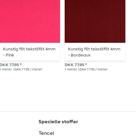
Kunstig filt tekstilfilt 4mm
Kunstig filt tekstilfilt 4mm
K
- Pink
- Bordeaux
k
DKK 77.95 *
DKK 77.95 *
DKK
1
meter
| DKK 77.95 / meter
1
meter
| DKK 77.95 / meter
1
me
Specielle stoffer
Tencel