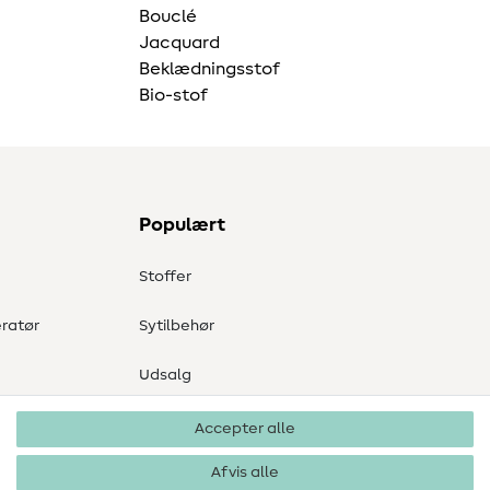
Bouclé
Jacquard
Beklædningsstof
Bio-stof
Populært
Stoffer
ratør
Sytilbehør
Udsalg
Accepter alle
Afvis alle