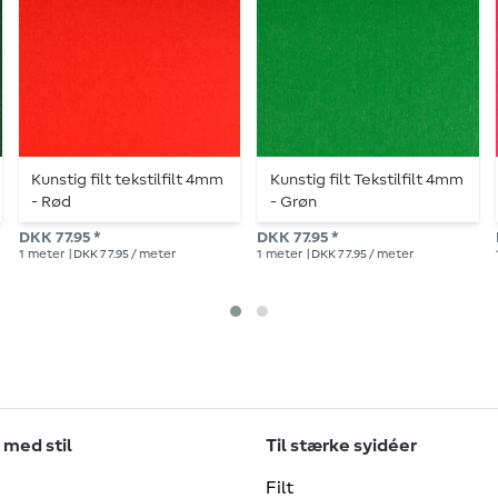
Kunstig filt tekstilfilt 4mm
Kunstig filt Tekstilfilt 4mm
- Rød
- Grøn
DKK 77.95 *
DKK 77.95 *
1
meter
| DKK 77.95 / meter
1
meter
| DKK 77.95 / meter
 med stil
Til stærke syidéer
Filt