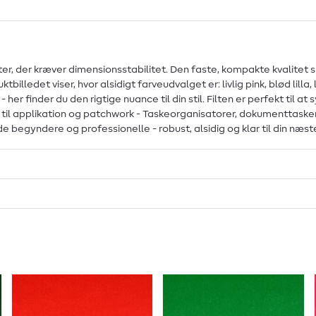
ter, der kræver dimensionsstabilitet. Den faste, kompakte kvalitet sikr
illedet viser, hvor alsidigt farveudvalget er: livlig pink, blød lilla
her finder du den rigtige nuance til din stil. Filten er perfekt til a
er til applikation og patchwork - Taskeorganisatorer, dokumenttask
begyndere og professionelle - robust, alsidig og klar til din næste