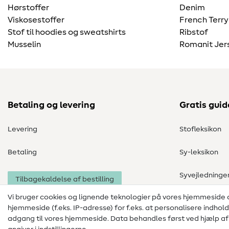
Hørstoffer
Denim
Viskosestoffer
French Terry
Stof til hoodies og sweatshirts
Ribstof
Musselin
Romanit Jer
Betaling og levering
Gratis guid
Levering
Stofleksikon
Betaling
Sy-leksikon
Syvejledninge
Tilbagekaldelse af bestilling
Vi bruger cookies og lignende teknologier på vores hjemmeside
hjemmeside (f.eks. IP-adresse) for f.eks. at personalisere indhol
adgang til vores hjemmeside. Data behandles først ved hjælp af i