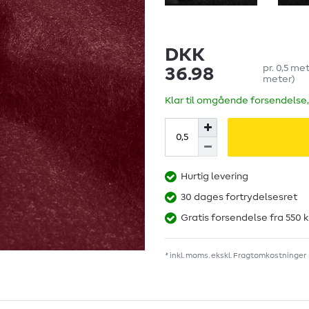
DKK
pr.
0,5
me
36.98
meter
)
Klar til omgående forsendelse,
Hurtig levering
30 dages fortrydelsesret
Gratis forsendelse fra 550 k
* inkl. moms. ekskl.
Fragtomkostninger