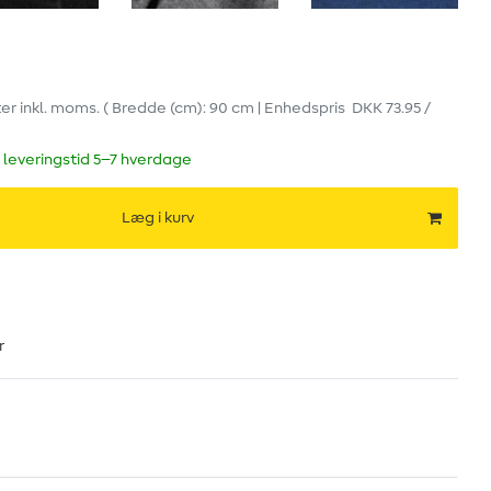
ter
inkl. moms.
( Bredde (cm): 90 cm | Enhedspris
DKK 73.95 /
 leveringstid 5–7 hverdage
Læg i kurv
r