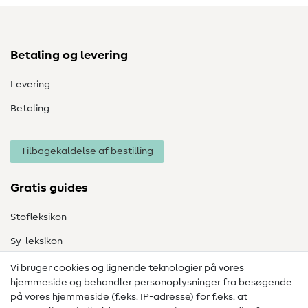
Betaling og levering
Levering
Betaling
Tilbagekaldelse af bestilling
Gratis guides
Stofleksikon
Sy-leksikon
Syvejledninger
Vi bruger cookies og lignende teknologier på vores
hjemmeside og behandler personoplysninger fra besøgende
Hjælp & kontakt
på vores hjemmeside (f.eks. IP-adresse) for f.eks. at