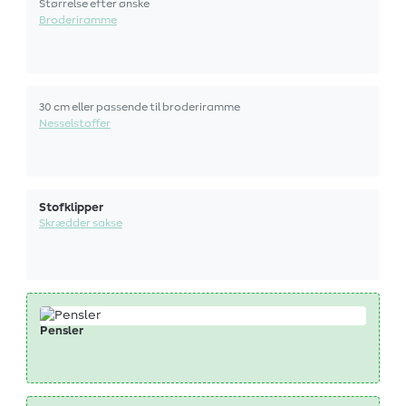
Størrelse efter ønske
Broderiramme
30 cm eller passende til broderiramme
Nesselstoffer
Stofklipper
Skrædder sakse
Pensler