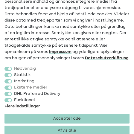
personalisere indhold og annoncer, integrere medier fra
Kontakt
tredjeparter eller analysere adgang til vores hjemmeside.
Data behandles først ved hjælp af indstillede cookies. Vi deler
Information om ændring af operatør
disse data med tredjeparter, som vi angiver i indstillingerne.
Data behandlingen kan ske med samtykke eller på grundlag
FAQ
af en legitim interesse. Samtykke kan gives eller nægtes. Der
Fortrydelsesret
er ret til ikke at give samtykke og til at ændre eller
tilbagekalde samtykke på et senere tidspunkt. Vær
Populært
opmærksom på vores
Impressum
og yderligere oplysninger
om brugen af personoplysninger i vores
Data­schutz­erklärung
.
Stoffer
Nødvendig
Sytilbehør
Statistik
Marketing
Udsalg
Eksterne medier
DHL Preferred Delivery
Funktionel
Flere indstillinger
Accepter alle
Impressum
Databeskyttelse
AGB
Fortrydelsesret
Afvis alle