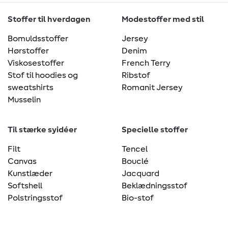
Stoffer til hverdagen
Modestoffer med stil
Bomuldsstoffer
Jersey
Hørstoffer
Denim
Viskosestoffer
French Terry
Stof til hoodies og
Ribstof
sweatshirts
Romanit Jersey
Musselin
Til stærke syidéer
Specielle stoffer
Filt
Tencel
Canvas
Bouclé
Kunstlæder
Jacquard
Softshell
Beklædningsstof
Polstringsstof
Bio-stof