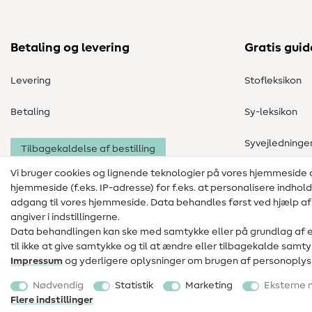
Betaling og levering
Gratis guid
Levering
Stofleksikon
Betaling
Sy-leksikon
Syvejledninge
Tilbagekaldelse af bestilling
Vi bruger cookies og lignende teknologier på vores hjemmeside
hjemmeside (f.eks. IP-adresse) for f.eks. at personalisere indhol
adgang til vores hjemmeside. Data behandles først ved hjælp af i
angiver i indstillingerne.
Data behandlingen kan ske med samtykke eller på grundlag af en 
til ikke at give samtykke og til at ændre eller tilbagekalde sa
Impressum
og yderligere oplysninger om brugen af personoplysn
Impressum
Databeskyttelse
AGB
Nødvendig
Statistik
Marketing
Eksterne 
Fortrydelsesret
Flere indstillinger