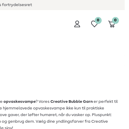
 fortrydelsesret
0
0
ne
opvaskesvampe
? Vores
Creative Bubble Garn
er perfekt til
 de hjemmelavede opvaskesvampe ikke kun til praktiske
ove gaver, der løfter humøret, når du vasker op. Pluspunkt:
 og genbrug dem. Vælg dine yndlingsfarver fra Creative
e sjov!