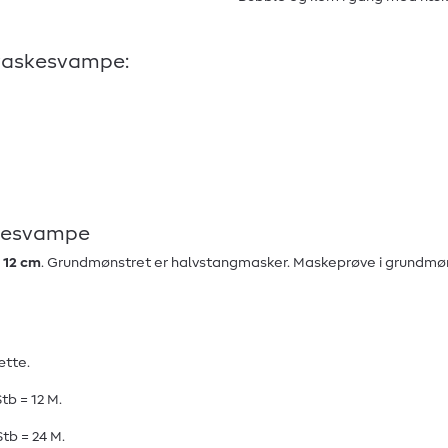
pvaskesvampe:
skesvampe
 12 cm
. Grundmønstret er halvstangmasker. Maskeprøve i grundmøns
ætte.
tb = 12 M.
Stb = 24 M.