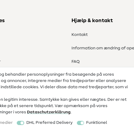
es
Hjælp & kontakt
Kontakt
Information om ændring af ope
r
FAQ
 og behandler personoplysninger fra besøgende på vores
Fortrydelsesret
d og annoncer, integrere medier fra tredjeparter eller analysere
ndstillede cookies. Vi deler disse data med tredjeparter, som vi
legitim interesse. Samtykke kan gives eller nægtes. Der er ret
mtykke på et senere tidspunkt. Vær opmærksom på vores
inger i vores
Data­schutz­erklärung
.
medier
DHL Preferred Delivery
Funktionel