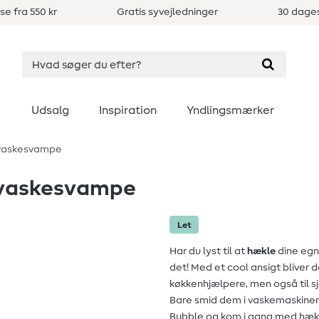
se fra 550 kr
Gratis syvejledninger
30 dages
Udsalg
Inspiration
Yndlingsmærker
vaskesvampe
pvaskesvampe
Let
Har du lyst til at
hækle
dine eg
det! Med et cool ansigt bliver
køkkenhjælpere, men også til sj
Bare smid dem i vaskemaskinen
Bubble og kom i gang med hækl