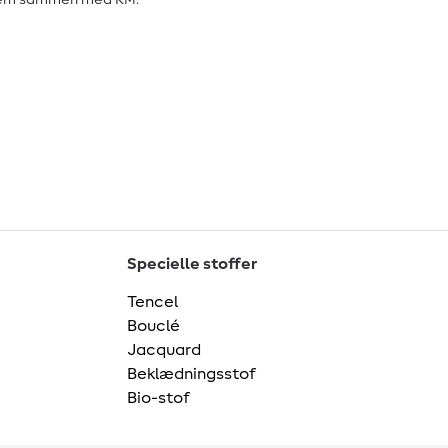
le dem sammen med KM.
Specielle stoffer
Tencel
Bouclé
Jacquard
Beklædningsstof
Bio-stof