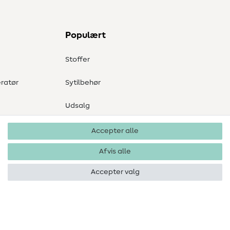
Populært
Stoffer
ratør
Sytilbehør
Udsalg
Accepter alle
Afvis alle
Accepter valg
Ophavsret 2026 SewIY GmbH