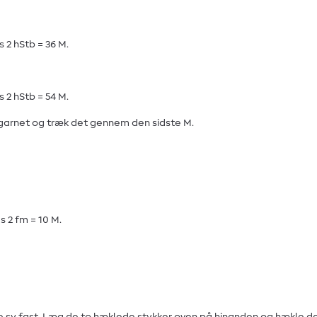
s 2 hStb = 36 M.
s 2 hStb = 54 M.
p garnet og træk det gennem den sidste M.
s 2 fm = 10 M.