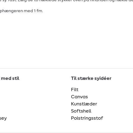
nderne sy fast. Læg de to hæklede stykker oven på hinanden og hæk
 ophængeren med 1 fm.
 med stil
Til stærke syidéer
Filt
Canvas
Kunstlæder
Softshell
sey
Polstringsstof