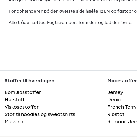
Ansigtet i sort og rød som vist eller valgfrit brodere og ki
For ophængeren på den øverste side hækle 12 LM og fastgør
Alle tråde hæftes. Fugt svampen, form den og lad den tørre.
Stoffer til hverdagen
Modestoffer
Bomuldsstoffer
Jersey
Hørstoffer
Denim
Viskosestoffer
French Terry
Stof til hoodies og sweatshirts
Ribstof
Musselin
Romanit Jer