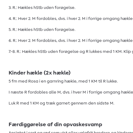
3. R.: Hækles hStb uden forøgelse.
4. R.: Hver 2. M fordobles, dvs. i hver 2. M i forrige omgang hækle
5. R.: Hækles hStb uden forøgelse.
6. R.: Hver 2. M fordobles, dvs. i hver 2. M i forrige omgang hækle
7.-8. R.: Hækles hStb uden forøgelse og R lukkes med 1 KM. Kli
Kinder hækle (2x hækle)
5 fm med Rosa i en garnring hækle, med 1 KM til R lukke.
I næste R fordobles alle M, dvs. i hver M i forrige omgang hækle
Luk R med 1 KM og træk garnet gennem den sidste M.
Færdiggørelse af din opvaskesvamp