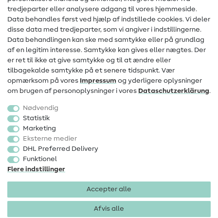
Kontakt
tredjeparter eller analysere adgang til vores hjemmeside.
Data behandles først ved hjælp af indstillede cookies. Vi deler
Information om ændring af operatør
disse data med tredjeparter, som vi angiver i indstillingerne.
Data behandlingen kan ske med samtykke eller på grundlag
FAQ
af en legitim interesse. Samtykke kan gives eller nægtes. Der
Fortrydelsesret
er ret til ikke at give samtykke og til at ændre eller
tilbagekalde samtykke på et senere tidspunkt. Vær
Populært
opmærksom på vores
Impressum
og yderligere oplysninger
om brugen af personoplysninger i vores
Data­schutz­erklärung
.
Stoffer
Nødvendig
Sytilbehør
Statistik
Marketing
Udsalg
Eksterne medier
DHL Preferred Delivery
Funktionel
Flere indstillinger
Accepter alle
Impressum
Databeskyttelse
AGB
Fortrydelsesret
Afvis alle