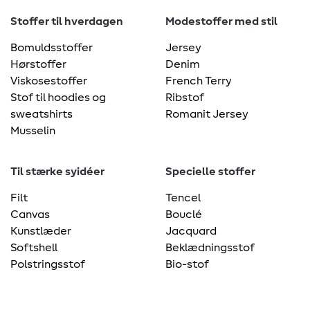
Stoffer til hverdagen
Modestoffer med stil
Bomuldsstoffer
Jersey
Hørstoffer
Denim
Viskosestoffer
French Terry
Stof til hoodies og
Ribstof
sweatshirts
Romanit Jersey
Musselin
Til stærke syidéer
Specielle stoffer
Filt
Tencel
Canvas
Bouclé
Kunstlæder
Jacquard
Softshell
Beklædningsstof
Polstringsstof
Bio-stof