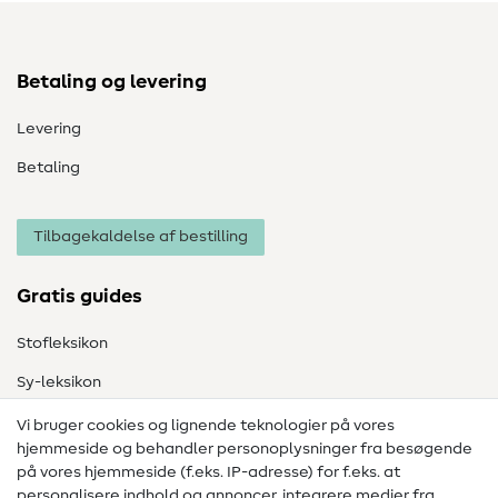
Betaling og levering
Levering
Betaling
Tilbagekaldelse af bestilling
Gratis guides
Stofleksikon
Sy-leksikon
Syvejledninger
Vi bruger cookies og lignende teknologier på vores
hjemmeside og behandler personoplysninger fra besøgende
Hjælp & kontakt
på vores hjemmeside (f.eks. IP-adresse) for f.eks. at
personalisere indhold og annoncer, integrere medier fra