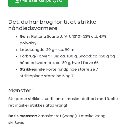
(Mønster kun på tysk)
Det, du har brug for til at strikke
håndledsvarmere:
Garn:
Rellana Scarlett (Art. 1310), 53% uld, 47%
polyakryl
Løbelængde: 50 g = ca. 90 m
Forbrug/Farver: Hue: ca. 100 g, Snood: ca. 150 g og
håndledsvarmere: ca. 50 g, hver i farve 66
Strikkepinde
: korte rundpinde størrelse 7,
strikkepinde størrelse 6 og 7
Mønster:
Stulperne strikkes rundt, antal masker delbart med 3, alle
ret masker strikkes altid vrang!
Basis mønster:
2 masker ret (vrang!), 1 maske vrang
skiftevis