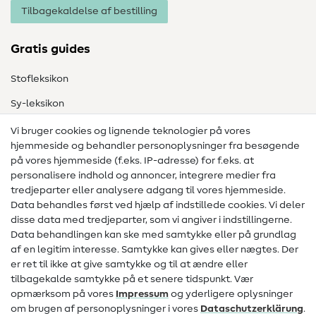
Tilbagekaldelse af bestilling
Gratis guides
Stofleksikon
Sy-leksikon
Syvejledninger
Vi bruger cookies og lignende teknologier på vores
hjemmeside og behandler personoplysninger fra besøgende
Hjælp & kontakt
på vores hjemmeside (f.eks. IP-adresse) for f.eks. at
personalisere indhold og annoncer, integrere medier fra
Kontakt
tredjeparter eller analysere adgang til vores hjemmeside.
Data behandles først ved hjælp af indstillede cookies. Vi deler
Information om ændring af operatør
disse data med tredjeparter, som vi angiver i indstillingerne.
Data behandlingen kan ske med samtykke eller på grundlag
FAQ
af en legitim interesse. Samtykke kan gives eller nægtes. Der
Fortrydelsesret
er ret til ikke at give samtykke og til at ændre eller
tilbagekalde samtykke på et senere tidspunkt. Vær
Populært
opmærksom på vores
Impressum
og yderligere oplysninger
om brugen af personoplysninger i vores
Data­schutz­erklärung
.