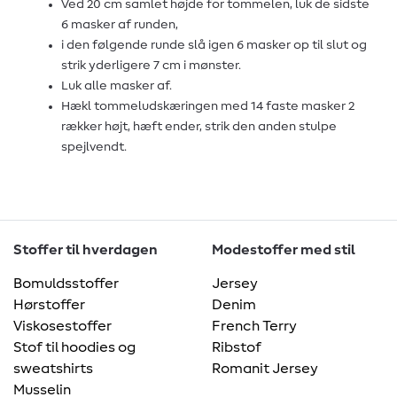
Ved 20 cm samlet højde for tommelen, luk de sidste
6 masker af runden,
i den følgende runde slå igen 6 masker op til slut og
strik yderligere 7 cm i mønster.
Luk alle masker af.
Hækl tommeludskæringen med 14 faste masker 2
rækker højt, hæft ender, strik den anden stulpe
spejlvendt.
Stoffer til hverdagen
Modestoffer med stil
Bomuldsstoffer
Jersey
Hørstoffer
Denim
Viskosestoffer
French Terry
Stof til hoodies og
Ribstof
sweatshirts
Romanit Jersey
Musselin