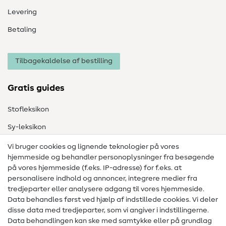
Levering
Betaling
Tilbagekaldelse af bestilling
Gratis guides
Stofleksikon
Sy-leksikon
Syvejledninger
Vi bruger cookies og lignende teknologier på vores
hjemmeside og behandler personoplysninger fra besøgende
Hjælp & kontakt
på vores hjemmeside (f.eks. IP-adresse) for f.eks. at
personalisere indhold og annoncer, integrere medier fra
Kontakt
tredjeparter eller analysere adgang til vores hjemmeside.
Data behandles først ved hjælp af indstillede cookies. Vi deler
Information om ændring af operatør
disse data med tredjeparter, som vi angiver i indstillingerne.
Data behandlingen kan ske med samtykke eller på grundlag
FAQ