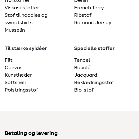
Hørstoffer
Denim
Viskosestoffer
French Terry
Stof til hoodies og
Ribstof
sweatshirts
Romanit Jersey
Musselin
Til stærke syidéer
Specielle stoffer
Filt
Tencel
Canvas
Bouclé
Kunstlæder
Jacquard
Softshell
Beklædningsstof
Polstringsstof
Bio-stof
Betaling og levering