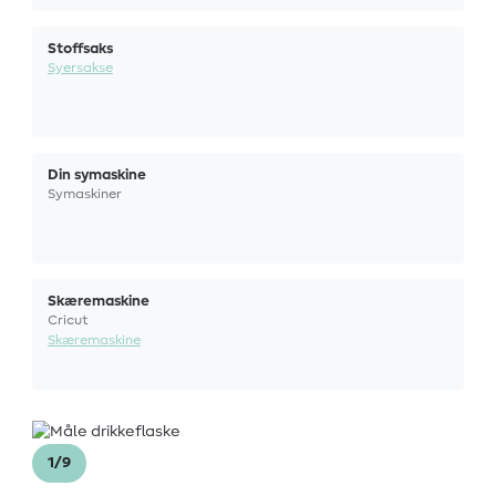
Stoffsaks
Syersakse
Din symaskine
Symaskiner
Skæremaskine
Cricut
Skæremaskine
1/9