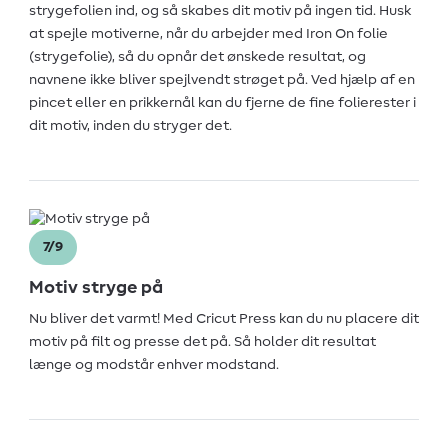
strygefolien ind, og så skabes dit motiv på ingen tid. Husk
at spejle motiverne, når du arbejder med Iron On folie
(strygefolie), så du opnår det ønskede resultat, og
navnene ikke bliver spejlvendt strøget på. Ved hjælp af en
pincet eller en prikkernål kan du fjerne de fine folierester i
dit motiv, inden du stryger det.
7/9
Motiv stryge på
Nu bliver det varmt! Med Cricut Press kan du nu placere dit
motiv på filt og presse det på. Så holder dit resultat
længe og modstår enhver modstand.