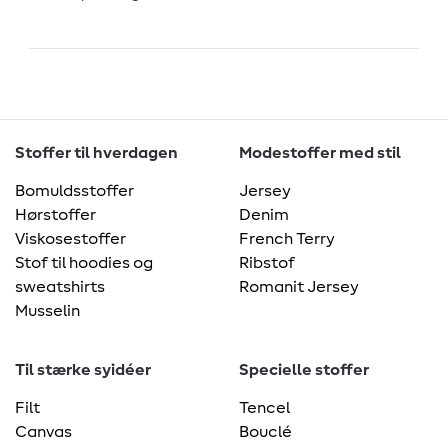
Stoffer til hverdagen
Modestoffer med stil
Bomuldsstoffer
Jersey
Hørstoffer
Denim
Viskosestoffer
French Terry
Stof til hoodies og
Ribstof
sweatshirts
Romanit Jersey
Musselin
Til stærke syidéer
Specielle stoffer
Filt
Tencel
Canvas
Bouclé