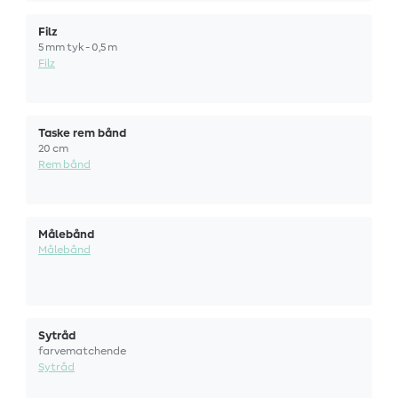
Filz
5 mm tyk - 0,5 m
Filz
Taske rem bånd
20 cm
Rem bånd
Målebånd
Målebånd
Sytråd
farvematchende
Sytråd