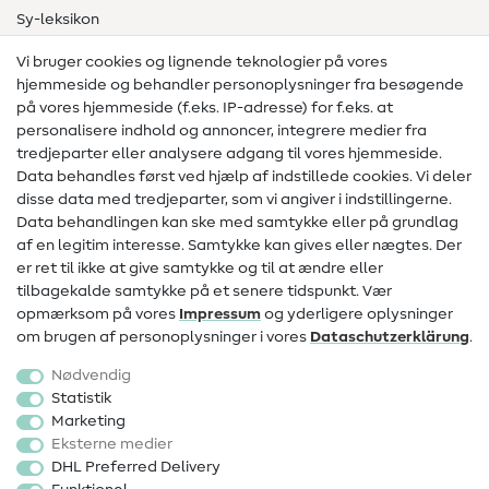
Sy-leksikon
Syvejledninger
Vi bruger cookies og lignende teknologier på vores
hjemmeside og behandler personoplysninger fra besøgende
Hjælp & kontakt
på vores hjemmeside (f.eks. IP-adresse) for f.eks. at
personalisere indhold og annoncer, integrere medier fra
Kontakt
tredjeparter eller analysere adgang til vores hjemmeside.
Data behandles først ved hjælp af indstillede cookies. Vi deler
Information om ændring af operatør
disse data med tredjeparter, som vi angiver i indstillingerne.
Data behandlingen kan ske med samtykke eller på grundlag
FAQ
af en legitim interesse. Samtykke kan gives eller nægtes. Der
Fortrydelsesret
er ret til ikke at give samtykke og til at ændre eller
tilbagekalde samtykke på et senere tidspunkt. Vær
Populært
opmærksom på vores
Impressum
og yderligere oplysninger
om brugen af personoplysninger i vores
Data­schutz­erklärung
.
Stoffer
Nødvendig
Sytilbehør
Statistik
Marketing
Udsalg
Eksterne medier
DHL Preferred Delivery