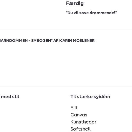
Færdig
“Du vil sove drømmende!“
A BARNDOMMEN - SYBOGEN" AF KARIN MOSLENER
 med stil
Til stærke syidéer
Filt
Canvas
Kunstlæder
Softshell