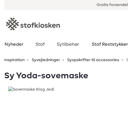
Gratis forsendel
Nyheder
Stof
Sytilbehør
Stof Reststykker
Inspiration
Syvejledninger
Syopskrifter til accessories
S
Sy Yoda-sovemaske