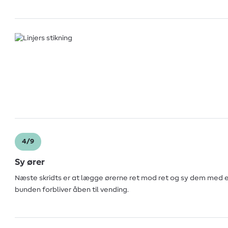
4/9
Sy ører
Næste skridts er at lægge ørerne ret mod ret og sy dem med en
bunden forbliver åben til vending.