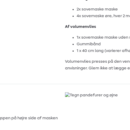
2x sovemaske maske
4x sovemaske øre, hver 2 
Af volumenvlies
1x sovemaske maske uden
Gummibånd
1 x 40 cm lang (varierer af
Volumenvlies presses på den vens
anvisninger. Glem ikke at lægge 
gspen på højre side af masken