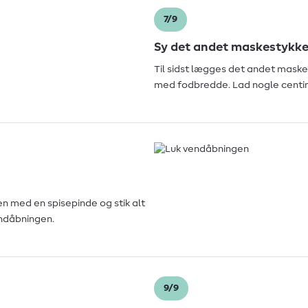
7/9
Sy det andet maskestykke
Til sidst lægges det andet maske
med fodbredde. Lad nogle centi
 med en spisepinde og stik alt
ndåbningen.
9/9