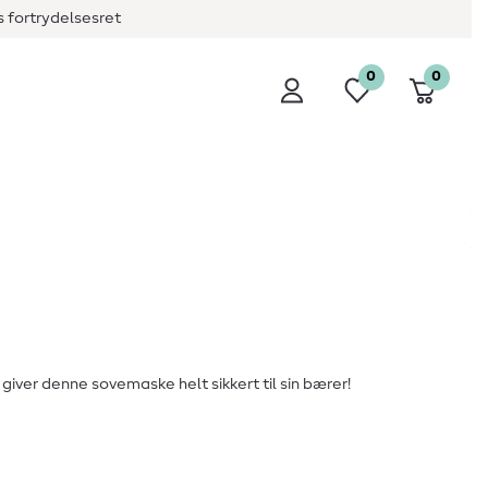
 fortrydelsesret
0
0
iver denne sovemaske helt sikkert til sin bærer!