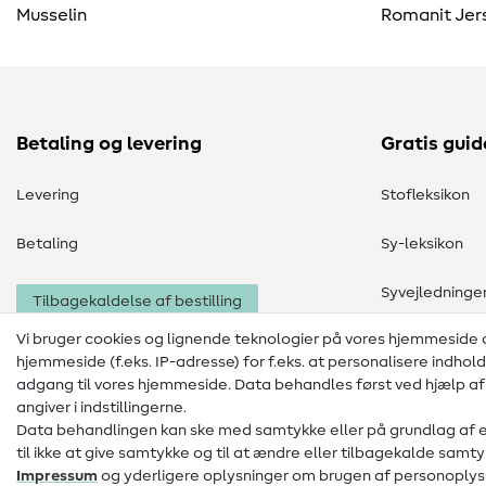
Musselin
Romanit Jer
Betaling og levering
Gratis guid
Levering
Stofleksikon
Betaling
Sy-leksikon
Syvejledninge
Tilbagekaldelse af bestilling
Vi bruger cookies og lignende teknologier på vores hjemmeside
hjemmeside (f.eks. IP-adresse) for f.eks. at personalisere indhol
adgang til vores hjemmeside. Data behandles først ved hjælp af i
angiver i indstillingerne.
Data behandlingen kan ske med samtykke eller på grundlag af en 
til ikke at give samtykke og til at ændre eller tilbagekalde sa
Impressum
og yderligere oplysninger om brugen af personoplysn