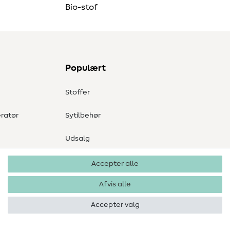
Bio-stof
Populært
Stoffer
ratør
Sytilbehør
Udsalg
Accepter alle
Afvis alle
Accepter valg