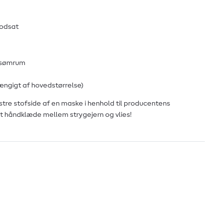
modsat
 sømrum
hængigt af hovedstørrelse)
tre stofside af en maske i henhold til producentens
et håndklæde mellem strygejern og vlies!