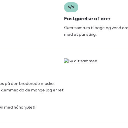
5/9
Fastgørelse af ører
Skær sømrum tilbage og vend øre
med et par sting.
ttes på den broderede maske.
klemmer, da de mange lag er ret
un med håndhjulet!