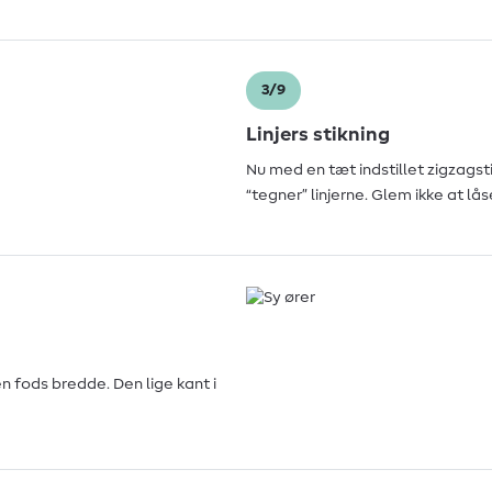
3/9
Linjers stikning
Nu med en tæt indstillet zigzagst
“tegner” linjerne. Glem ikke at lå
 fods bredde. Den lige kant i