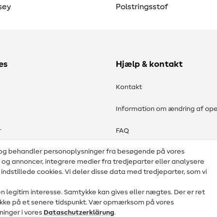
sey
Polstringsstof
es
Hjælp & kontakt
Kontakt
Information om ændring af ope
r
FAQ
 og behandler personoplysninger fra besøgende på vores
Fortrydelsesret
d og annoncer, integrere medier fra tredjeparter eller analysere
ndstillede cookies. Vi deler disse data med tredjeparter, som vi
legitim interesse. Samtykke kan gives eller nægtes. Der er ret
mtykke på et senere tidspunkt. Vær opmærksom på vores
inger i vores
Data­schutz­erklärung
.