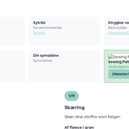
Sytråd
Strygbar v
farvematchende
Reststykke
Sytråd
Vlieseline & 
Din symaskine
Symaskiner
Sewing Pat
Yoda Øjenm
(Mønster 
1/9
Skæring
Skær dine stoffer som følger:
Af fleece i grøn