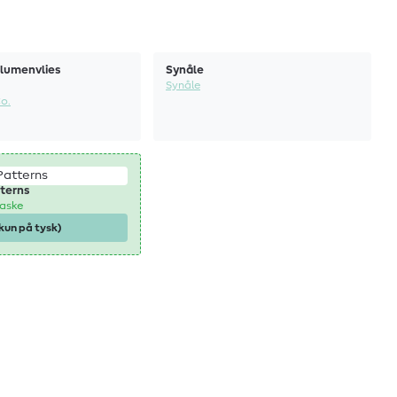
olumenvlies
Synåle
Synåle
Co.
terns
aske
kun på tysk)