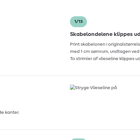
1/13
Skabelondelene klippes u
Print skabelonen i originalstørrel
med 1 cm sømrum, undtagen ved 
To strimler af vlieseline klippes 
de kanter.