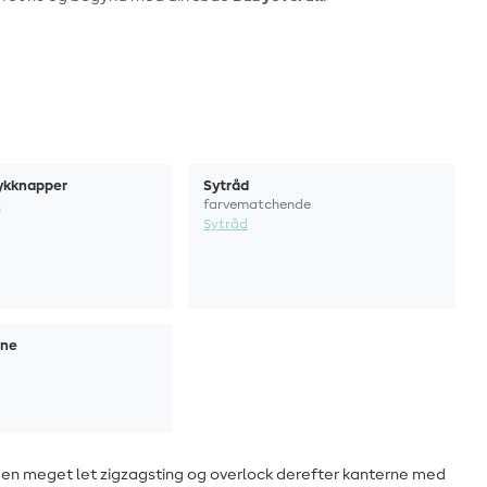
rykknapper
Sytråd
r
farvematchende
Sytråd
ine
er en meget let zigzagsting og overlock derefter kanterne med