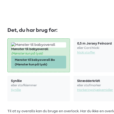
Det, du har brug for:
0,5 m Jersey Feincord
eller Cord Nicki
Mønster til babyoverall
Nicki stoffer
(Mønster kun på tysk)
Mønster til babyoverall Bo
(Mønster kun på tysk)
Synåle
Skrædderkridt
eller stofklemmer
eller stofmarker
Synåle
Markeringshjælpemidler
Til at sy overalls kan du bruge en overlock. Har du ikke en ov