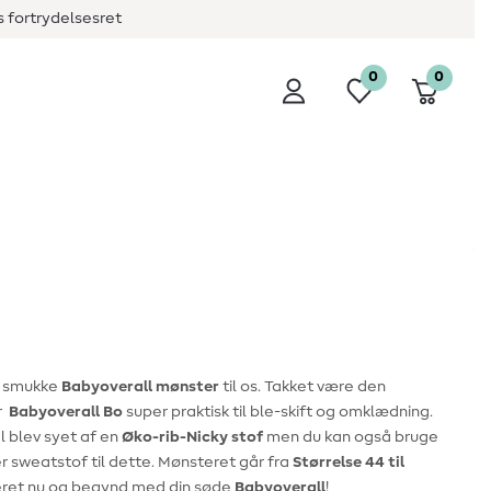
 fortrydelsesret
0
0
e smukke
Babyoverall mønster
til os. Takket være den
r
Babyoverall Bo
super praktisk til ble-skift og omklædning.
 blev syet af en
Øko-rib-Nicky stof
men du kan også bruge
er sweatstof til dette. Mønsteret går fra
Størrelse 44 til
ret nu og begynd med din søde
Babyoverall
!