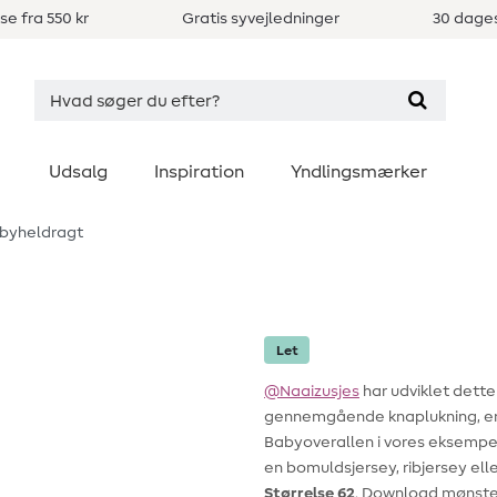
se fra 550 kr
Gratis syvejledninger
30 dages
Udsalg
Inspiration
Yndlingsmærker
byheldragt
Let
@Naaizusjes
har udviklet dett
gennemgående knaplukning, e
Babyoverallen i vores eksempel
en bomuldsjersey, ribjersey ell
Størrelse 62
. Download mønste