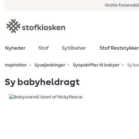
Gratis forsendel
Nyheder
Stof
Sytilbehør
Stof Reststykker
Inspiration
Syvejledninger
Syopskrifter til babyer
Sy ba
Sy babyheldragt