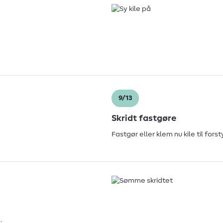
9/13
Skridt fastgøre
Fastgør eller klem nu kile til for
.