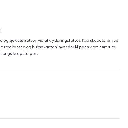
d
se og tjek størrelsen via afkrydsningsfeltet. Klip skabelonen ud
ærmekanten og buksekanten, hvor der klippes 2 cm sømrum.
ud langs knapstolpen.