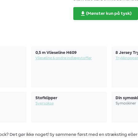
(Mønster kun på tysk)
0,5 m Vlieseline H609
8 Jersey T
Vlieseline & andre indlægstoffer
Trykknappe
Stofklipper
Din symask
Syersakse
Symaskiner
erlock? Det gør ikke noget! Sy sømmene først med en stræksting ell