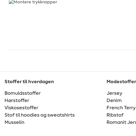
Stoffer til hverdagen
Modestoffer
Bomuldsstoffer
Jersey
Hørstoffer
Denim
Viskosestoffer
French Terry
Stof til hoodies og sweatshirts
Ribstof
Musselin
Romanit Jer