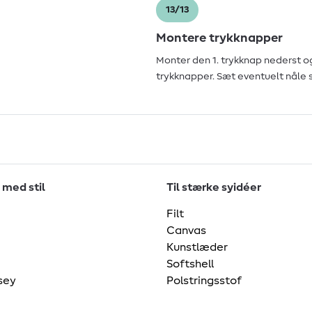
13/13
Montere trykknapper
Monter den 1. trykknap nederst o
trykknapper. Sæt eventuelt nåle
 med stil
Til stærke syidéer
Filt
Canvas
Kunstlæder
Softshell
sey
Polstringsstof