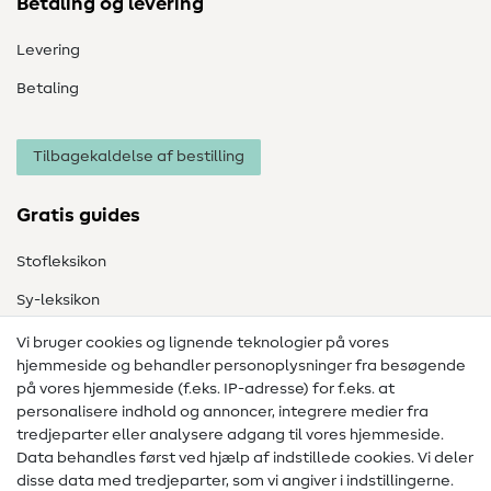
Betaling og levering
Levering
Betaling
Tilbagekaldelse af bestilling
Gratis guides
Stofleksikon
Sy-leksikon
Syvejledninger
Vi bruger cookies og lignende teknologier på vores
hjemmeside og behandler personoplysninger fra besøgende
Hjælp & kontakt
på vores hjemmeside (f.eks. IP-adresse) for f.eks. at
personalisere indhold og annoncer, integrere medier fra
Kontakt
tredjeparter eller analysere adgang til vores hjemmeside.
Data behandles først ved hjælp af indstillede cookies. Vi deler
Information om ændring af operatør
disse data med tredjeparter, som vi angiver i indstillingerne.