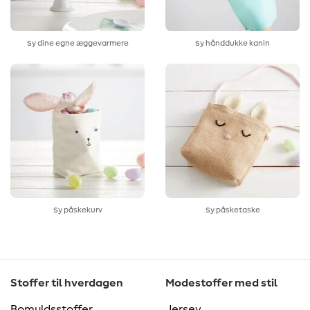
Sy dine egne æggevarmere
Sy hånddukke kanin
Sy påskekurv
Sy påsketaske
Stoffer til hverdagen
Modestoffer med stil
Bomuldsstoffer
Jersey