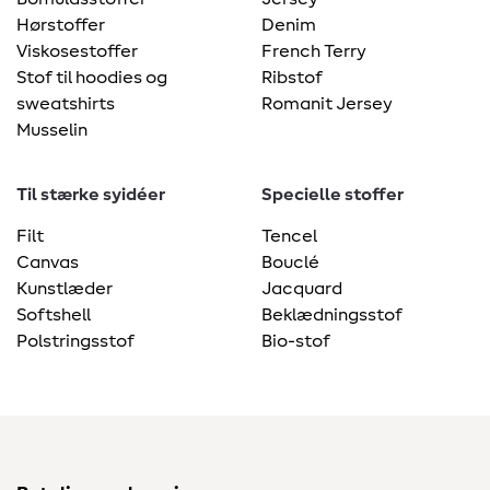
Hørstoffer
Denim
Viskosestoffer
French Terry
Stof til hoodies og
Ribstof
sweatshirts
Romanit Jersey
Musselin
Til stærke syidéer
Specielle stoffer
Filt
Tencel
Canvas
Bouclé
Kunstlæder
Jacquard
Softshell
Beklædningsstof
Polstringsstof
Bio-stof